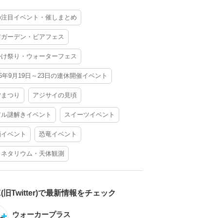
の注目イベント・催しまとめ
アガーデン・ビアフェス
かけ祭り・ウォーターフェス
26年9月19日～23日の連休開催イベント
夕まつり
アジサイの見頃
アル謎解きイベント
スイーツイベント
酒イベント
恐竜イベント
ラネタリウム・天体観測
X(旧Twitter)で最新情報をチェック
ウォーカープラス