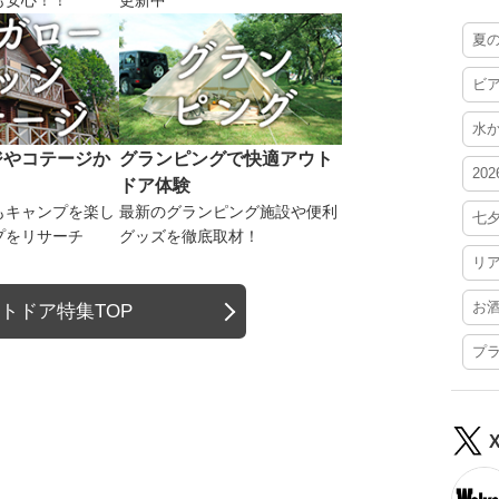
も安心！！
更新中
夏
ビ
水
ジやコテージか
グランピングで快適アウト
20
ドア体験
もキャンプを楽し
最新のグランピング施設や便利
七
プをリサーチ
グッズを徹底取材！
リ
お
トドア特集TOP
プ