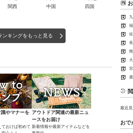
お
関西
中国
四国
九
福
佐
ランキングをもっと見る
長
熊
大
宮
鹿
閲
最近見
常識やマナーを
アウトドア関連の最新ニュ
ースをお届け
おで
えておけば初めて
新着情報や最新アイテムなどを