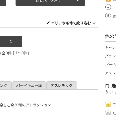
モ
農
エリアや条件で絞り込む
他の
1
キャン
1（全0件中1〜0件）
グラン
バーベ
アスレ
ング
バーベキュー場
アスレチック
鹿
8月
フ
楽しむ全20種のアトラクション
た