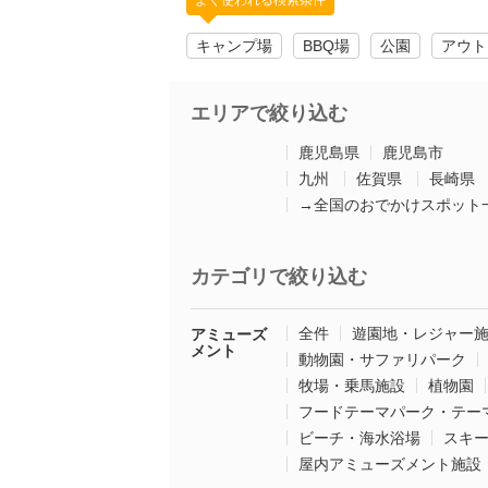
よく使われる検索条件
キャンプ場
BBQ場
公園
アウト
エリアで絞り込む
鹿児島県
鹿児島市
九州
佐賀県
長崎県
→全国のおでかけスポット
カテゴリで絞り込む
全件
遊園地・レジャー
アミューズ
メント
動物園・サファリパーク
牧場・乗馬施設
植物園
フードテーマパーク・テー
ビーチ・海水浴場
スキ
屋内アミューズメント施設