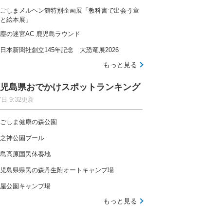
ごしまメルヘン館特別企画展「教科書で出会う童
と絵本展」
塵の迷宮AC 鹿児島ラウンド
日本新聞社創立145年記念 大恐竜展2026
自然の中で快適に過ごせるファミリー向けキャンプ場
もっと見る
児島県おでかけスポットランキング
7日 9:32更新
ごしま健康の森公園
木津川沿いにひろがる広々空間、開放感たっぷりのキャ
之神公園プール
島高原国民休養地
児島県県民の森丹生附オートキャンプ場
屋公園キャンプ場
とのキャンプ場ランキングを見る
もっと見る
全国
北海道
東北
関東