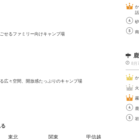
か
話
砂
南
ごせるファミリー向けキャンプ場
鹿
8月
か
る広々空間、開放感たっぷりのキャンプ場
火
霧
鹿
岩
見る
エリアご
東北
関東
甲信越