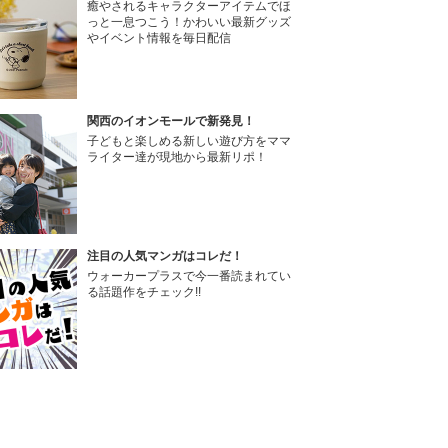
癒やされるキャラクターアイテムでほ
っと一息つこう！かわいい最新グッズ
やイベント情報を毎日配信
関西のイオンモールで新発見！
子どもと楽しめる新しい遊び方をママ
ライター達が現地から最新リポ！
注目の人気マンガはコレだ！
ウォーカープラスで今一番読まれてい
る話題作をチェック!!