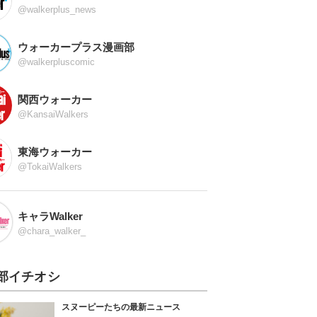
@walkerplus_news
ウォーカープラス漫画部
@walkerpluscomic
関西ウォーカー
@KansaiWalkers
東海ウォーカー
@TokaiWalkers
キャラWalker
@chara_walker_
部イチオシ
スヌーピーたちの最新ニュース