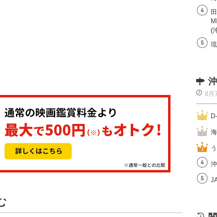
田
M
(
琉
沖
8月
D
海
う
沖
J
む