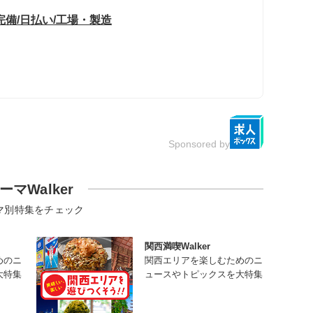
備/日払い/工場・製造
Sponsored by
ーマWalker
マ別特集をチェック
関西満喫Walker
めのニ
関西エリアを楽しむためのニ
大特集
ュースやトピックスを大特集