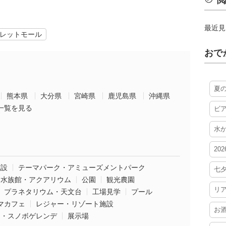
閲
最近見
レットモール
おで
夏
熊本県
大分県
宮崎県
鹿児島県
沖縄県
一覧を見る
ビ
水
20
施設
テーマパーク・アミューズメントパーク
七
水族館・アクアリウム
公園
観光農園
リ
プラネタリウム・天文台
工場見学
プール
マカフェ
レジャー・リゾート施設
お
ー・スノボゲレンデ
展示場