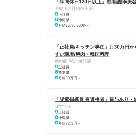
「年間休日120日以上」准看護師/美
医療法人社団西美会
正社員
沖縄県
月給25万6,000円～
「正社員/キッチン専任」月30万円
すい環境/焼肉・韓国料理
焼肉館 彩炉 御領店
正社員
熊本県
月給30万円～
「児童指導員 有資格者」賞与あり・
ぱすてる
正社員
沖縄県
月給22万円～