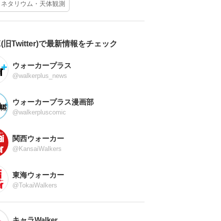
ラネタリウム・天体観測
X(旧Twitter)で最新情報をチェック
ウォーカープラス
@walkerplus_news
ウォーカープラス漫画部
@walkerpluscomic
関西ウォーカー
@KansaiWalkers
東海ウォーカー
@TokaiWalkers
キャラWalker