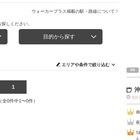
ウォーカープラス掲載の駅・路線について
お探しください。
目的から探す
エリアや条件で絞り込む
1
沖
8月
1（全0件中1〜0件）
南
夜
S
ん