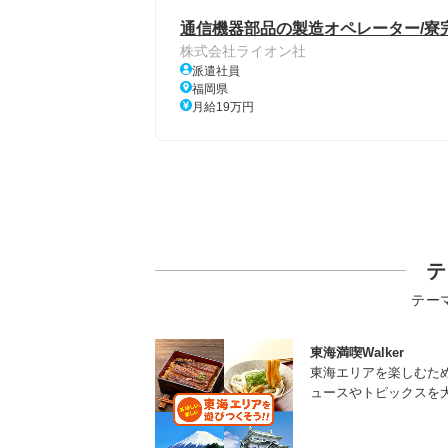
通信機器部品の製造オペレーター/寮完
株式会社ライオン社
派遣社員
福岡県
月給19万円
テ
テー
東海満喫Walker
東海エリアを楽しむた
ュースやトピックスを