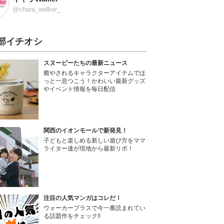
@chara_walker_
部イチオシ
スヌーピーたちの最新ニュース
癒やされるキャラクターアイテムでほ
っと一息つこう！かわいい最新グッズ
やイベント情報を毎日配信
関西のイオンモールで新発見！
子どもと楽しめる新しい遊び方をママ
ライター達が現地から最新リポ！
注目の人気マンガはコレだ！
ウォーカープラスで今一番読まれてい
る話題作をチェック!!