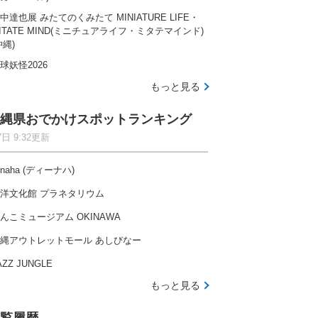
中達也展 みたてのくみたて MINIATURE LIFE・
ITATE MIND(ミニチュアライフ・ミタテマインド)
沖縄)
球妖怪2026
もっと見る
縄県おでかけスポットランキング
7日 9:32更新
-naha (ディーナハ)
洋文化館 プラネタリウム
んこミュージアム OKINAWA
縄アウトレットモール あしびなー
AZZ JUNGLE
もっと見る