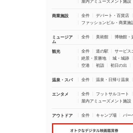
屋内アミューズメント施設
全件
デパート・百貨店
商業施設
ファッションビル・商業施
全件
美術館
博物館・
ミュージア
ム
全件
道の駅
サービス
観光
絶景・景勝地
城・城跡
空港
初詣
初日の出
全件
温泉・日帰り温泉
温泉・スパ
全件
フットサルコート
エンタメ
屋内アミューズメント施設
全件
キャンプ場
バー
アウトドア