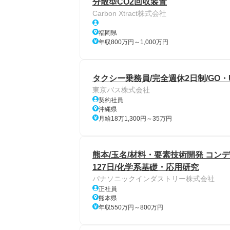
分散型CO2回収装置
Carbon Xtract株式会社
福岡県
年収800万円～1,000万円
タクシー乗務員/完全週休2日制/GO・
東京バス株式会社
契約社員
沖縄県
月給18万1,300円～35万円
熊本/玉名/材料・要素技術開発 コン
127日/化学系基礎・応用研究
パナソニックインダストリー株式会社
正社員
熊本県
年収550万円～800万円