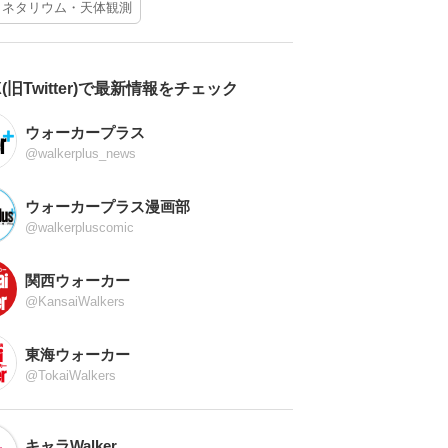
ラネタリウム・天体観測
X(旧Twitter)で最新情報をチェック
ウォーカープラス
@walkerplus_news
ウォーカープラス漫画部
@walkerpluscomic
関西ウォーカー
@KansaiWalkers
東海ウォーカー
@TokaiWalkers
キャラWalker