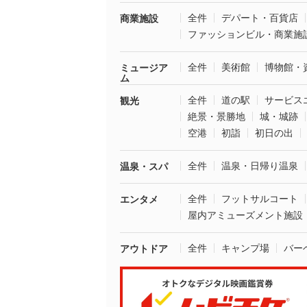
全件
デパート・百貨店
商業施設
ファッションビル・商業施
全件
美術館
博物館・
ミュージア
ム
全件
道の駅
サービス
観光
絶景・景勝地
城・城跡
空港
初詣
初日の出
全件
温泉・日帰り温泉
温泉・スパ
全件
フットサルコート
エンタメ
屋内アミューズメント施設
全件
キャンプ場
バー
アウトドア