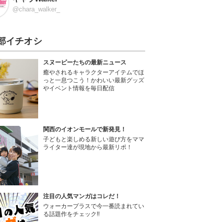
@chara_walker_
部イチオシ
スヌーピーたちの最新ニュース
癒やされるキャラクターアイテムでほ
っと一息つこう！かわいい最新グッズ
やイベント情報を毎日配信
関西のイオンモールで新発見！
子どもと楽しめる新しい遊び方をママ
ライター達が現地から最新リポ！
注目の人気マンガはコレだ！
ウォーカープラスで今一番読まれてい
る話題作をチェック!!