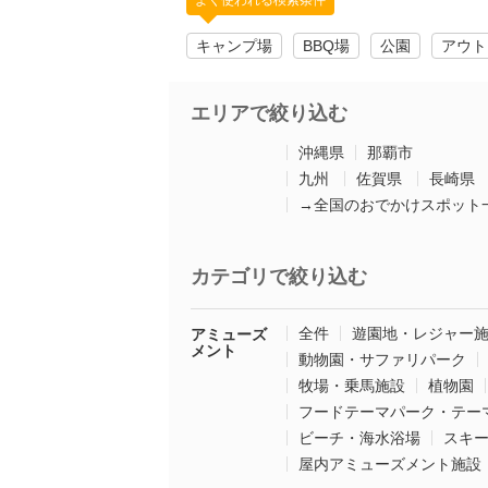
よく使われる検索条件
キャンプ場
BBQ場
公園
アウト
エリアで絞り込む
沖縄県
那覇市
九州
佐賀県
長崎県
→全国のおでかけスポット
カテゴリで絞り込む
全件
遊園地・レジャー
アミューズ
メント
動物園・サファリパーク
牧場・乗馬施設
植物園
フードテーマパーク・テー
ビーチ・海水浴場
スキ
屋内アミューズメント施設