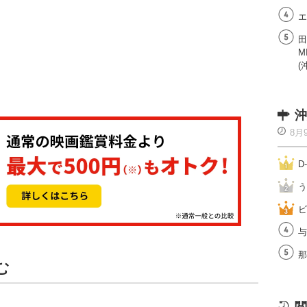
エ
田
M
(
沖
8月
D
う
ビ
与
那
む