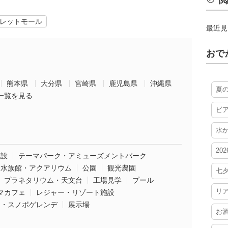
閲
レットモール
最近見
おで
熊本県
大分県
宮崎県
鹿児島県
沖縄県
夏
一覧を見る
ビ
水
20
施設
テーマパーク・アミューズメントパーク
水族館・アクアリウム
公園
観光農園
七
プラネタリウム・天文台
工場見学
プール
リ
マカフェ
レジャー・リゾート施設
ー・スノボゲレンデ
展示場
お