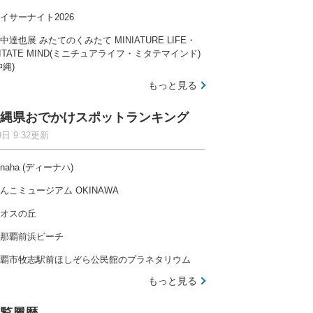
イサーナイト2026
中達也展 みたてのくみたて MINIATURE LIFE・
ITATE MIND(ミニチュアライフ・ミタテマインド)
沖縄)
もっと見る
縄県おでかけスポットランキング
9日 9:32更新
-naha (ディーナハ)
んこミュージアム OKINAWA
オスの丘
那覇前浜ビーチ
覇市牧志駅前ほしぞら公民館のプラネタリウム
もっと見る