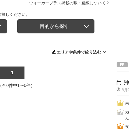
ウォーカープラス掲載の駅・路線について
お探しください。
目的から探す
エリアや条件で絞り込む
1
沖
1（全0件中1〜0件）
8月
南
S
ん
夜