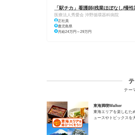
「駅チカ」看護師/残業ほぼなし/慢性
医療法人秀愛会 沖野循環器科病院
正社員
鹿児島県
月給24万円～29万円
テ
テー
東海満喫Walker
東海エリアを楽しむた
ュースやトピックスを