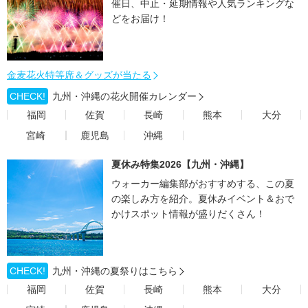
催日、中止・延期情報や人気ランキングな
どをお届け！
金麦花火特等席＆グッズが当たる
CHECK!
九州・沖縄の花火開催カレンダー
福岡
佐賀
長崎
熊本
大分
宮崎
鹿児島
沖縄
夏休み特集2026【九州・沖縄】
ウォーカー編集部がおすすめする、この夏
の楽しみ方を紹介。夏休みイベント＆おで
かけスポット情報が盛りだくさん！
CHECK!
九州・沖縄の夏祭りはこちら
福岡
佐賀
長崎
熊本
大分