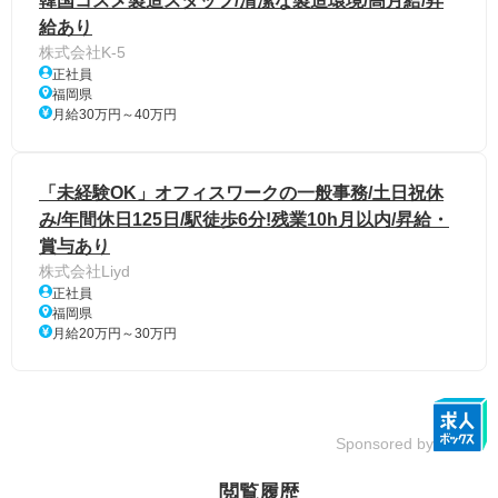
韓国コスメ製造スタッフ/清潔な製造環境/高月給/昇
給あり
株式会社K-5
正社員
福岡県
月給30万円～40万円
「未経験OK」オフィスワークの一般事務/土日祝休
み/年間休日125日/駅徒歩6分!残業10h月以内/昇給・
賞与あり
株式会社Liyd
正社員
福岡県
月給20万円～30万円
Sponsored by
閲覧履歴