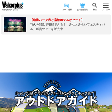
ニュース･連載
おでかけ情報
検 索
メニュー
【臨港パーク席と宿泊ホテルがセット】
花火を間近で堪能できる！「みなとみらいフェスティバ
ル」鑑賞ツアーを販売中