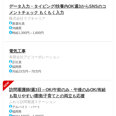
データ入力・タイピング/扶養内OK週3からSNSのコ
メントチェック もくもく入力
株式会社ラブキャリア
派遣社員
沖縄県
時給1,300円～1,600円
電気工事
有限会社アピコーポレーション
正社員
福岡県
月給23万円～70万円
NEW
訪問看護師/週3日～OK/午前のみ・午後のみOK/有給
も取りやすい環境/子育てとの両立も応援
ふわり訪問看護ステーション
アルバイト・パート
福岡県