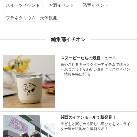
スイーツイベント
お酒イベント
恐竜イベント
プラネタリウム・天体観測
編集部イチオシ
スヌーピーたちの最新ニュース
癒やされるキャラクターアイテムでほっと
一息つこう！かわいい最新グッズやイベン
ト情報を毎日配信
関西のイオンモールで新発見！
子どもと楽しめる新しい遊び方をママライ
ター達が現地から最新リポ！