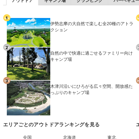
アウトドア
キャンプ場
グランピング
バーベキュ
伊勢志摩の大自然で楽しむ全20種のアトラ
クション
自然の中で快適に過ごせるファミリー向け
キャンプ場
木津川沿いにひろがる広々空間、開放感た
っぷりのキャンプ場
エリアごとのアウトドアランキングを見る
全国
北海道
東北