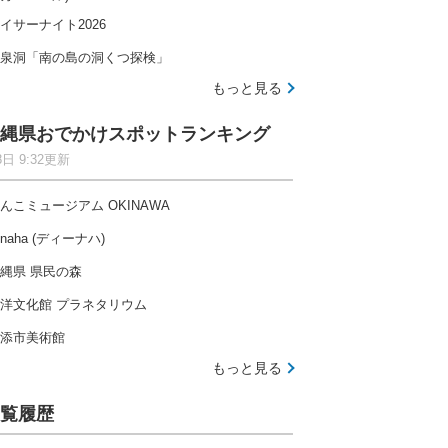
イサーナイト2026
泉洞「南の島の洞くつ探検」
もっと見る
縄県おでかけスポットランキング
8日 9:32更新
んこミュージアム OKINAWA
-naha (ディーナハ)
縄県 県民の森
洋文化館 プラネタリウム
添市美術館
もっと見る
覧履歴