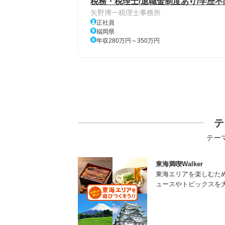
税務・税理士/退職金制度あり/学歴不問
矢野博一税理士事務所
正社員
福岡県
年収280万円～350万円
テ
テー
東海満喫Walker
東海エリアを楽しむた
ュースやトピックスを