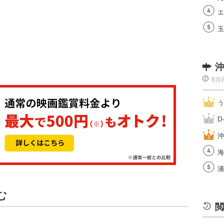
エ
玉
沖
8月
う
D
沖
海
浦
む
閲