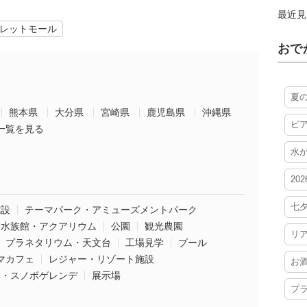
最近見
レットモール
おで
夏
熊本県
大分県
宮崎県
鹿児島県
沖縄県
ビ
一覧を見る
水
20
七
施設
テーマパーク・アミューズメントパーク
水族館・アクアリウム
公園
観光農園
リ
プラネタリウム・天文台
工場見学
プール
マカフェ
レジャー・リゾート施設
お
ー・スノボゲレンデ
展示場
プ