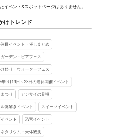
たイベント&スポットページはありません。
かけトレンド
の注目イベント・催しまとめ
アガーデン・ビアフェス
かけ祭り・ウォーターフェス
26年9月19日～23日の連休開催イベント
夕まつり
アジサイの見頃
アル謎解きイベント
スイーツイベント
酒イベント
恐竜イベント
ラネタリウム・天体観測