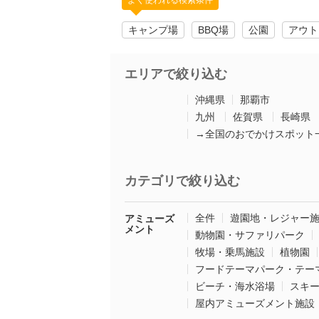
よく使われる検索条件
キャンプ場
BBQ場
公園
アウト
エリアで絞り込む
沖縄県
那覇市
九州
佐賀県
長崎県
→全国のおでかけスポット
カテゴリで絞り込む
全件
遊園地・レジャー
アミューズ
メント
動物園・サファリパーク
牧場・乗馬施設
植物園
フードテーマパーク・テー
ビーチ・海水浴場
スキ
屋内アミューズメント施設