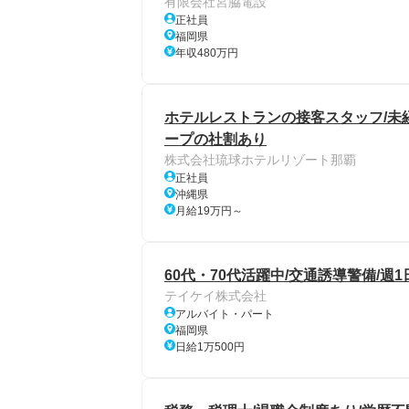
有限会社宮脇電設
正社員
福岡県
年収480万円
ホテルレストランの接客スタッフ/未経
ープの社割あり
株式会社琉球ホテルリゾート那覇
正社員
沖縄県
月給19万円～
60代・70代活躍中/交通誘導警備/週
テイケイ株式会社
アルバイト・パート
福岡県
日給1万500円