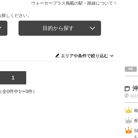
ウォーカープラス掲載の駅・路線について
お探しください。
目的から探す
エリアや条件で絞り込む
1
沖
1（全0件中1〜0件）
8月
南
夜
S
ん