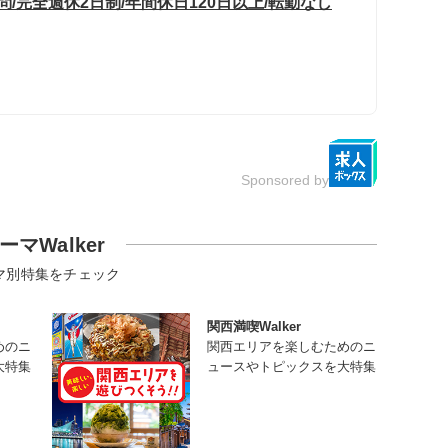
/完全週休2日制/年間休日120日以上/転勤なし
Sponsored by
ーマWalker
マ別特集をチェック
関西満喫Walker
めのニ
関西エリアを楽しむためのニ
大特集
ュースやトピックスを大特集