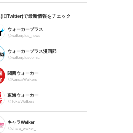
X(旧Twitter)で最新情報をチェック
ウォーカープラス
@walkerplus_news
ウォーカープラス漫画部
@walkerpluscomic
関西ウォーカー
@KansaiWalkers
東海ウォーカー
@TokaiWalkers
キャラWalker
@chara_walker_