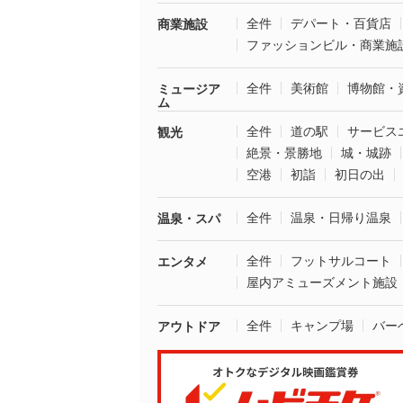
全件
デパート・百貨店
商業施設
ファッションビル・商業施
全件
美術館
博物館・
ミュージア
ム
全件
道の駅
サービス
観光
絶景・景勝地
城・城跡
空港
初詣
初日の出
全件
温泉・日帰り温泉
温泉・スパ
全件
フットサルコート
エンタメ
屋内アミューズメント施設
全件
キャンプ場
バー
アウトドア