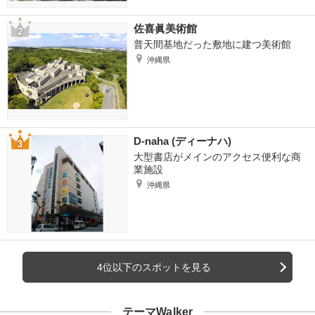
佐喜眞美術館
普天間基地だった敷地に建つ美術館
沖縄県
D-naha (ディーナハ)
大型書店がメインのアクセス便利な商
業施設
沖縄県
4位以下のスポットを見る
テーマWalker