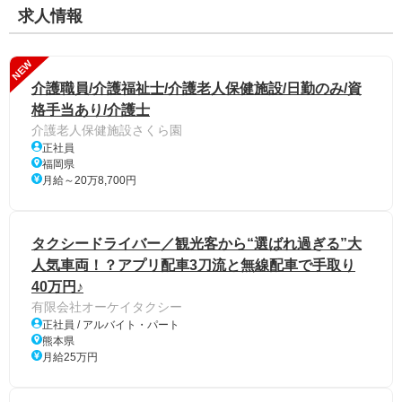
求人情報
NEW
介護職員/介護福祉士/介護老人保健施設/日勤のみ/資
格手当あり/介護士
介護老人保健施設さくら園
正社員
福岡県
月給～20万8,700円
タクシードライバー／観光客から“選ばれ過ぎる”大
人気車両！？アプリ配車3刀流と無線配車で手取り
40万円♪
有限会社オーケイタクシー
正社員 / アルバイト・パート
熊本県
月給25万円