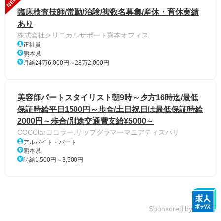
NEW
臨床検査技師/常勤/治験/複数名募集/産休・育休実績
あり
株式会社クリニカルサポート熊本オフィス
正社員
熊本県
月給24万6,000円～28万2,000円
美容師パートスタイリスト朝9時～夕方16時迄/最低
保証時給平日1500円～歩合/土日祝日は最低保証時給
2000円～歩合/別途交通費支給¥5000～
COCOlarココラー.リップグラマーマニアティスパリ
アルバイト・パート
熊本県
時給1,500円～3,500円
Sponsored by