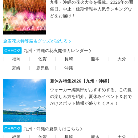
九州・沖縄の花火大会を掲載。2026年の開
催日、中止・延期情報や人気ランキングな
どをお届け！
金麦花火特等席＆グッズが当たる
CHECK!
九州・沖縄の花火開催カレンダー
福岡
佐賀
長崎
熊本
大分
宮崎
鹿児島
沖縄
夏休み特集2026【九州・沖縄】
ウォーカー編集部がおすすめする、この夏
の楽しみ方を紹介。夏休みイベント＆おで
かけスポット情報が盛りだくさん！
CHECK!
九州・沖縄の夏祭りはこちら
福岡
佐賀
長崎
熊本
大分