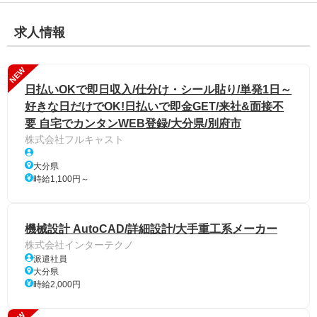
求人情報
NEW
日払いOKで即日収入/仕分け・シール貼り/単発1日～
好きな日だけでOK!日払いで即金GET/来社&面接不
要 自宅でカンタンWEB登録/大分県/別府市
株式会社フルキャスト
大分県
時給1,100円～
機械設計 AutoCAD/詳細設計/大手重工系メーカー
株式会社インターテクノ
派遣社員
大分県
時給2,000円