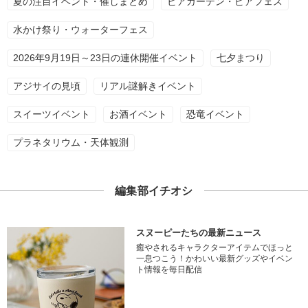
夏の注目イベント・催しまとめ
ビアガーデン・ビアフェス
水かけ祭り・ウォーターフェス
2026年9月19日～23日の連休開催イベント
七夕まつり
アジサイの見頃
リアル謎解きイベント
スイーツイベント
お酒イベント
恐竜イベント
プラネタリウム・天体観測
編集部イチオシ
スヌーピーたちの最新ニュース
癒やされるキャラクターアイテムでほっと
一息つこう！かわいい最新グッズやイベン
ト情報を毎日配信