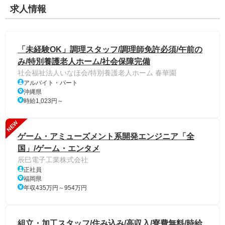
求人情報
「未経験OK」調理スタッフ/調理師免許必須/午前の
み/特別養護老人ホーム/社会保障完備
社会福祉法人いなほ会/特別養護老人ホーム 春華園
アルバイト・パート
沖縄県
時給1,023円～
NEW
ゲーム・アミューズメント系開発エンジニア「全
国」/ゲーム・エンタメ
辰巳電子工業株式会社
正社員
福岡県
年収435万円～954万円
組立・加工スタッフ/住み込み/高収入/寮費無料/時給