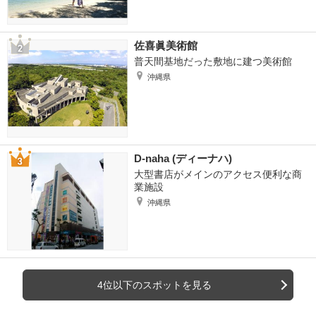
佐喜眞美術館
普天間基地だった敷地に建つ美術館
沖縄県
D-naha (ディーナハ)
大型書店がメインのアクセス便利な商
業施設
沖縄県
4位以下のスポットを見る