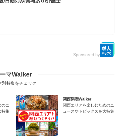
設/日勤のみ/賞与あり/介護士
Sponsored by
ーマWalker
マ別特集をチェック
関西満喫Walker
めのニ
関西エリアを楽しむためのニ
大特集
ュースやトピックスを大特集