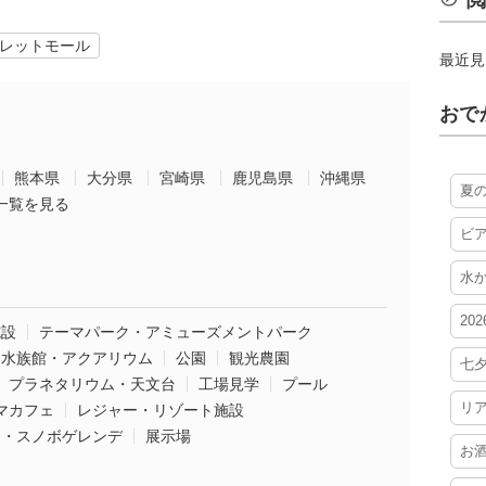
閲
レットモール
最近見
おで
熊本県
大分県
宮崎県
鹿児島県
沖縄県
夏
一覧を見る
ビ
水
20
施設
テーマパーク・アミューズメントパーク
水族館・アクアリウム
公園
観光農園
七
プラネタリウム・天文台
工場見学
プール
リ
マカフェ
レジャー・リゾート施設
ー・スノボゲレンデ
展示場
お