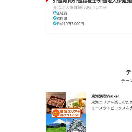
介護職員/介護福祉士/介護老人保健施
介護老人保健施設あけぼの荘
正社員
福岡県
月給19万7,000円
テ
テー
東海満喫Walker
東海エリアを楽しむた
ュースやトピックスを