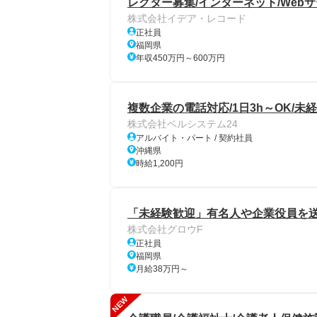
レクター募集/インターネット/Webサ
株式会社イデア・レコード
正社員
福岡県
年収450万円～600万円
複数企業の電話対応/1日3h～OK/未経
株式会社ベルシステム24
アルバイト・パート / 契約社員
沖縄県
時給1,200円
「未経験歓迎」有名人や企業役員を送
株式会社グロウF
正社員
福岡県
月給38万円～
NEW