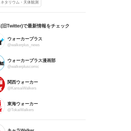
ラネタリウム・天体観測
X(旧Twitter)で最新情報をチェック
ウォーカープラス
@walkerplus_news
ウォーカープラス漫画部
@walkerpluscomic
関西ウォーカー
@KansaiWalkers
東海ウォーカー
@TokaiWalkers
キャラWalker