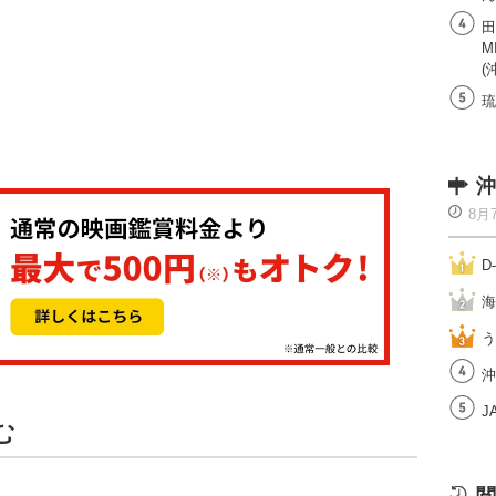
田
M
(
琉
沖
8月
D
海
う
沖
J
む