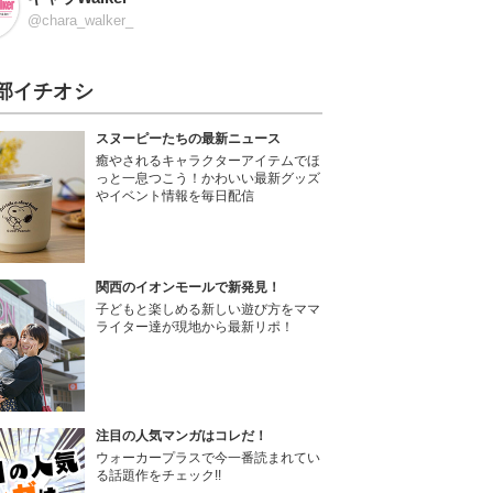
@chara_walker_
部イチオシ
スヌーピーたちの最新ニュース
癒やされるキャラクターアイテムでほ
っと一息つこう！かわいい最新グッズ
やイベント情報を毎日配信
関西のイオンモールで新発見！
子どもと楽しめる新しい遊び方をママ
ライター達が現地から最新リポ！
注目の人気マンガはコレだ！
ウォーカープラスで今一番読まれてい
る話題作をチェック!!