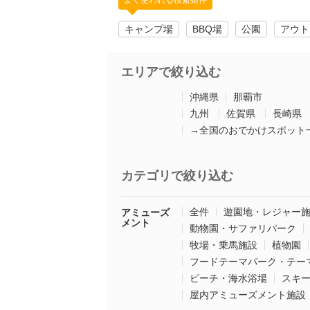
よく使われる検索条件
キャンプ場
BBQ場
公園
アウト
エリアで絞り込む
沖縄県
那覇市
九州
佐賀県
長崎県
→全国のおでかけスポット
カテゴリで絞り込む
全件
遊園地・レジャー
アミューズ
メント
動物園・サファリパーク
牧場・乗馬施設
植物園
フードテーマパーク・テー
ビーチ・海水浴場
スキ
屋内アミューズメント施設