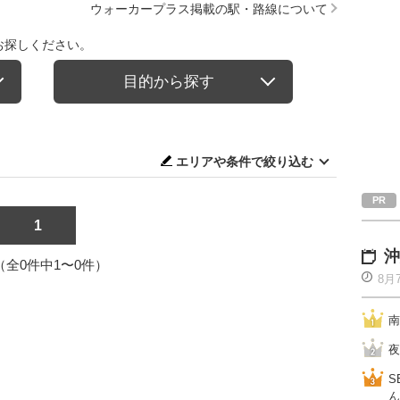
ウォーカープラス掲載の駅・路線について
お探しください。
目的から探す
エリアや条件で絞り込む
1
沖
1（全0件中1〜0件）
8月
南
夜
S
ん