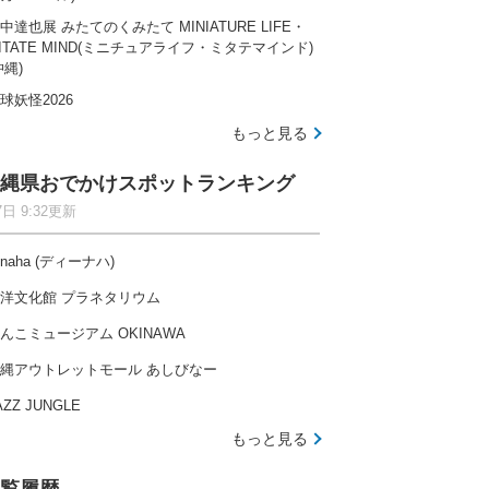
中達也展 みたてのくみたて MINIATURE LIFE・
ITATE MIND(ミニチュアライフ・ミタテマインド)
沖縄)
球妖怪2026
もっと見る
縄県おでかけスポットランキング
7日 9:32更新
-naha (ディーナハ)
洋文化館 プラネタリウム
んこミュージアム OKINAWA
縄アウトレットモール あしびなー
AZZ JUNGLE
もっと見る