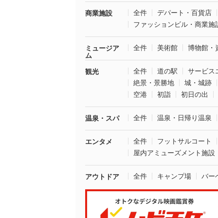
全件
デパート・百貨店
商業施設
ファッションビル・商業施
全件
美術館
博物館・
ミュージア
ム
全件
道の駅
サービス
観光
絶景・景勝地
城・城跡
空港
初詣
初日の出
全件
温泉・日帰り温泉
温泉・スパ
全件
フットサルコート
エンタメ
屋内アミューズメント施設
全件
キャンプ場
バー
アウトドア