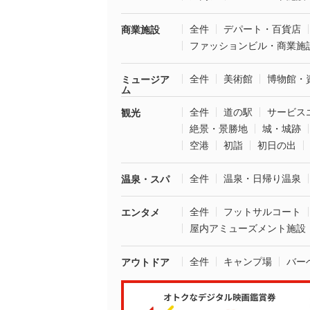
全件
デパート・百貨店
商業施設
ファッションビル・商業施
全件
美術館
博物館・
ミュージア
ム
全件
道の駅
サービス
観光
絶景・景勝地
城・城跡
空港
初詣
初日の出
全件
温泉・日帰り温泉
温泉・スパ
全件
フットサルコート
エンタメ
屋内アミューズメント施設
全件
キャンプ場
バー
アウトドア