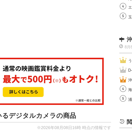
エ
玉
沖
8月
う
D
沖
海
浦
ているデジタルカメラの商品
閲
※2026年08月08日16時 時点の情報です