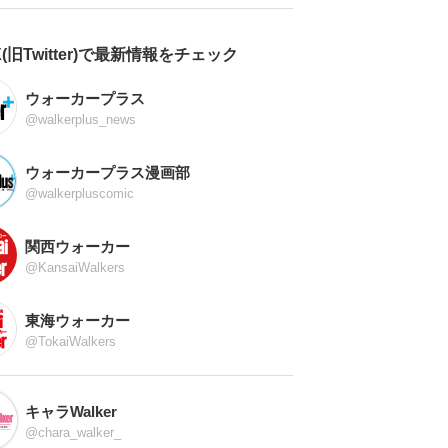
X(旧Twitter)で最新情報をチェック
ウォーカープラス
@walkerplus_news
ウォーカープラス漫画部
@walkerpluscomic
関西ウォーカー
@KansaiWalkers
東海ウォーカー
@TokaiWalkers
キャラWalker
@chara_walker_