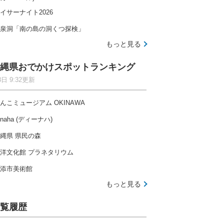
イサーナイト2026
泉洞「南の島の洞くつ探検」
もっと見る
縄県おでかけスポットランキング
8日 9:32更新
んこミュージアム OKINAWA
-naha (ディーナハ)
縄県 県民の森
洋文化館 プラネタリウム
添市美術館
もっと見る
覧履歴