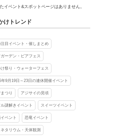
たイベント&スポットページはありません。
かけトレンド
の注目イベント・催しまとめ
アガーデン・ビアフェス
かけ祭り・ウォーターフェス
26年9月19日～23日の連休開催イベント
夕まつり
アジサイの見頃
アル謎解きイベント
スイーツイベント
酒イベント
恐竜イベント
ラネタリウム・天体観測