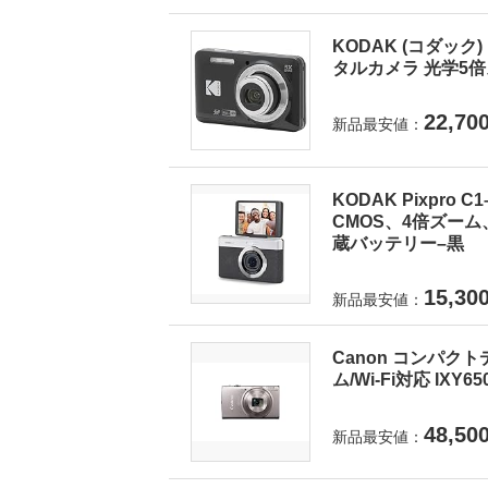
KODAK (コダック) 
タルカメラ 光学5倍ズ
22,70
新品最安値：
KODAK Pixpro
CMOS、4倍ズーム
蔵バッテリー–黒
15,30
新品最安値：
Canon コンパクト
ム/Wi-Fi対応 IXY6
48,50
新品最安値：