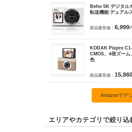
Beho 5K デジタ
転送機能 デュアルス
6,999
新品最安値：
KODAK Pixpro
CMOS、4倍ズーム
色
15,86
新品最安値：
Amazonで
エリアやカテゴリで絞り込