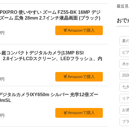
最近見
PIXPRO 使いやすい ズーム FZ55-BK 16MP デジ
ーム 広角 28mm 2.7インチ液晶画面 (ブラック)
おで
Amazonで購入
0
円
夏
ビ
 C1–超コンパクトデジタルカメラ|13MP BSI
、2.8インチLCDスクリーン、LEDフラッシュ、内
水
20
Amazonで購入
0
円
七
デジタルカメラIXY650m シルバー 光学12倍ズー
リ
50mSL
お
Amazonで購入
0
円
プ