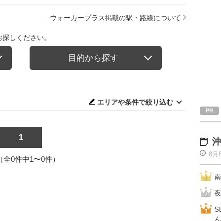
ウォーカープラス掲載の駅・路線について
お探しください。
目的から探す
エリアや条件で絞り込む
1
沖
8月
1（全0件中1〜0件）
南
夜
S
ん