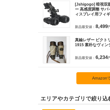
[Jshigogo] 
ー 高感度調整 サバ
ィスプレイ用フィギュ
8,499
新品最安値：
真鍮レザー ビクトリア朝海
1915 素朴なヴィ
6,234
新品最安値：
Amazo
エリアやカテゴリで絞り込