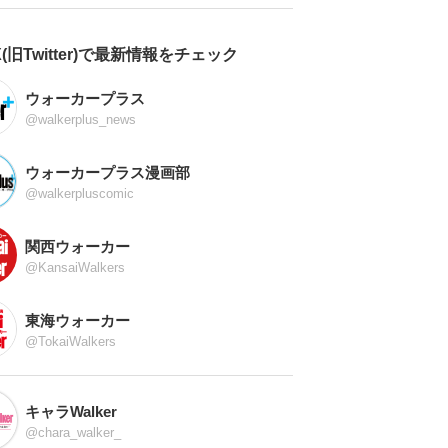
X(旧Twitter)で最新情報をチェック
ウォーカープラス
@walkerplus_news
ウォーカープラス漫画部
@walkerpluscomic
関西ウォーカー
@KansaiWalkers
東海ウォーカー
@TokaiWalkers
キャラWalker
@chara_walker_