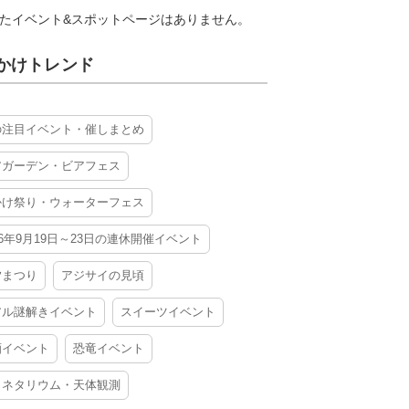
たイベント&スポットページはありません。
かけトレンド
の注目イベント・催しまとめ
アガーデン・ビアフェス
かけ祭り・ウォーターフェス
26年9月19日～23日の連休開催イベント
夕まつり
アジサイの見頃
アル謎解きイベント
スイーツイベント
酒イベント
恐竜イベント
ラネタリウム・天体観測