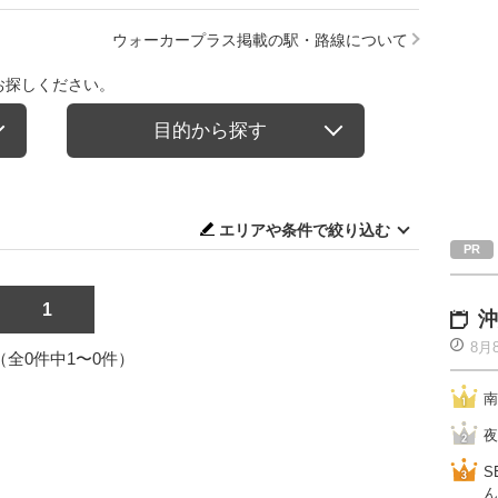
ウォーカープラス掲載の駅・路線について
お探しください。
目的から探す
エリアや条件で絞り込む
1
沖
8月
1（全0件中1〜0件）
南
夜
S
ん