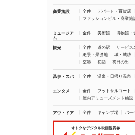
全件
デパート・百貨店
商業施設
ファッションビル・商業施
全件
美術館
博物館・
ミュージア
ム
全件
道の駅
サービス
観光
絶景・景勝地
城・城跡
空港
初詣
初日の出
全件
温泉・日帰り温泉
温泉・スパ
全件
フットサルコート
エンタメ
屋内アミューズメント施設
全件
キャンプ場
バー
アウトドア