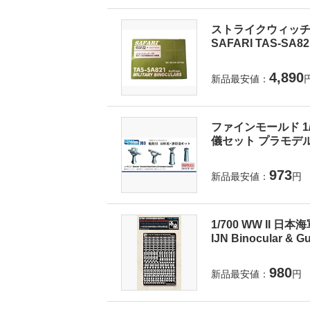
ストライクウィッチー
SAFARI TAS-SA8
4,890
新品最安値：
ファインモールド 1
儀セット プラモデル
973
新品最安値：
円
1/700 WW II 日本
IJN Binocular & Gu
980
新品最安値：
円