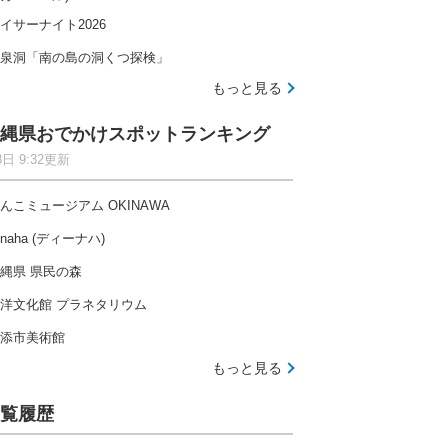
イサーナイト2026
泉洞「南の島の洞くつ探検」
もっと見る
縄県おでかけスポットランキング
8日 9:32更新
んこミュージアム OKINAWA
-naha (ディーナハ)
縄県 県民の森
洋文化館 プラネタリウム
添市美術館
もっと見る
覧履歴