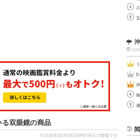
エ
玉
沖
8月
う
D
沖
海
浦
ている双眼鏡の商品
閲
※2026年08月08日08時 時点の情報です