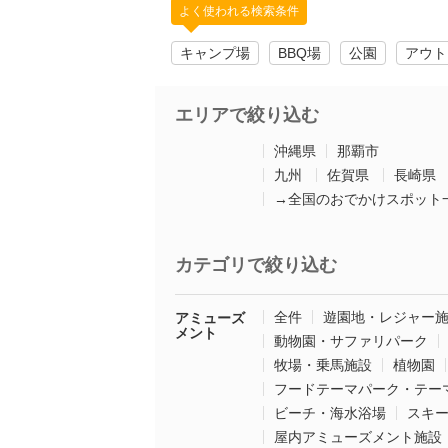
よく使われる検索条件
キャンプ場
BBQ場
公園
アウト
エリアで絞り込む
沖縄県
那覇市
九州
佐賀県
長崎県
→全国のおでかけスポット
カテゴリで絞り込む
全件
遊園地・レジャー
アミューズ
メント
動物園・サファリパーク
牧場・乗馬施設
植物園
フードテーマパーク・テー
ビーチ・海水浴場
スキ
屋内アミューズメント施設