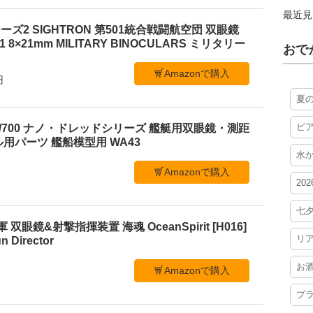
最近見
ズ2 SIGHTRON 第501統合戦闘航空団 双眼鏡
21 8×21mm MILITARY BINOCULARS ミリタリー
おで
Amazonで購入
円
夏
ビ
/700 ナノ・ドレッドシリーズ 艦艇用双眼鏡・測距
用パーツ 艦船模型用 WA43
水
Amazonで購入
20
七
海軍 双眼鏡&射撃指揮装置 海魂 OceanSpirit [H016]
リ
n Director
お
Amazonで購入
プ