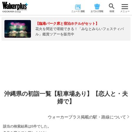
ニュース･連載
おでかけ情報
検 索
メニュー
【臨港パーク席と宿泊ホテルがセット】
花火を間近で堪能できる！「みなとみらいフェスティバ
ル」鑑賞ツアーを販売中
沖縄県の初詣一覧【駐車場あり】【恋人と・夫
婦で】
ウォーカープラス掲載の駅・路線について
該当の検索結果は0件でした。