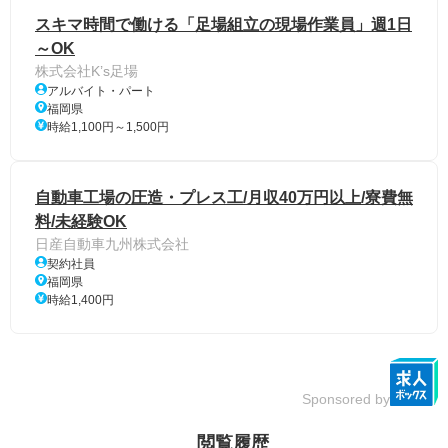
スキマ時間で働ける「足場組立の現場作業員」週1日
～OK
株式会社K’s足場
アルバイト・パート
福岡県
時給1,100円～1,500円
自動車工場の圧造・プレス工/月収40万円以上/寮費無
料/未経験OK
日産自動車九州株式会社
契約社員
福岡県
時給1,400円
Sponsored by
閲覧履歴