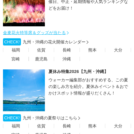
催日、中止・延期情報や人気ランキングな
どをお届け！
金麦花火特等席＆グッズが当たる
CHECK!
九州・沖縄の花火開催カレンダー
福岡
佐賀
長崎
熊本
大分
宮崎
鹿児島
沖縄
夏休み特集2026【九州・沖縄】
ウォーカー編集部がおすすめする、この夏
の楽しみ方を紹介。夏休みイベント＆おで
かけスポット情報が盛りだくさん！
CHECK!
九州・沖縄の夏祭りはこちら
福岡
佐賀
長崎
熊本
大分