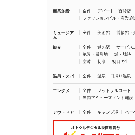
全件
デパート・百貨店
商業施設
ファッションビル・商業施
全件
美術館
博物館・
ミュージア
ム
全件
道の駅
サービス
観光
絶景・景勝地
城・城跡
空港
初詣
初日の出
全件
温泉・日帰り温泉
温泉・スパ
全件
フットサルコート
エンタメ
屋内アミューズメント施設
全件
キャンプ場
バー
アウトドア