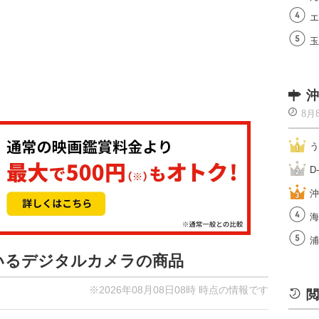
エ
玉
沖
8月
う
D
沖
海
浦
ているデジタルカメラの商品
※2026年08月08日08時 時点の情報です
閲