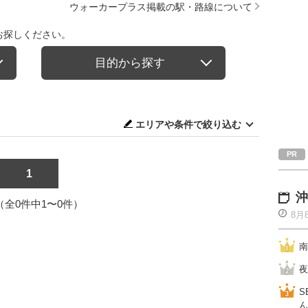
ウォーカープラス掲載の駅・路線について
お探しください。
目的から探す
エリアや条件で絞り込む
1
沖
1（全0件中1〜0件）
8月
南
夜
S
ん