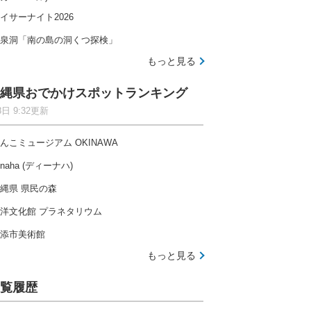
イサーナイト2026
泉洞「南の島の洞くつ探検」
もっと見る
縄県おでかけスポットランキング
8日 9:32更新
んこミュージアム OKINAWA
-naha (ディーナハ)
縄県 県民の森
洋文化館 プラネタリウム
添市美術館
もっと見る
覧履歴