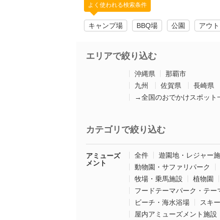
よく使われる検索条件
キャンプ場
BBQ場
公園
アウト
エリアで絞り込む
沖縄県
那覇市
九州
佐賀県
長崎県
→全国のおでかけスポット
カテゴリで絞り込む
全件
遊園地・レジャー
アミューズ
メント
動物園・サファリパーク
牧場・乗馬施設
植物園
フードテーマパーク・テー
ビーチ・海水浴場
スキ
屋内アミューズメント施設