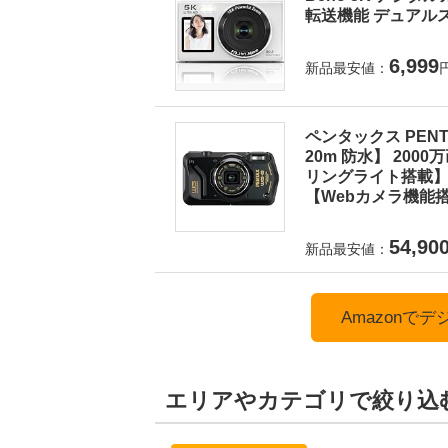
転送機能 デュアルス
6,999
新品最安値：
ペンタックス PEN
20m 防水】 200
リングライト搭載】 
【Webカメラ機能搭
54,90
新品最安値：
Amazonで
エリアやカテゴリで絞り込