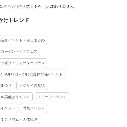
たイベント&スポットページはありません。
かけトレンド
の注目イベント・催しまとめ
アガーデン・ビアフェス
かけ祭り・ウォーターフェス
26年9月19日～23日の連休開催イベント
夕まつり
アジサイの見頃
アル謎解きイベント
スイーツイベント
酒イベント
恐竜イベント
ラネタリウム・天体観測