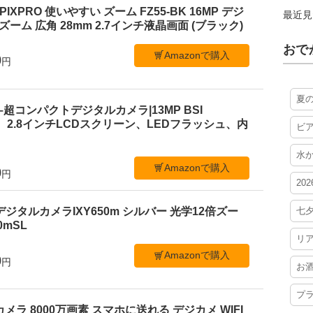
PIXPRO 使いやすい ズーム FZ55-BK 16MP デジ
最近見
ーム 広角 28mm 2.7インチ液晶画面 (ブラック)
おで
Amazonで購入
0
円
夏
 C1–超コンパクトデジタルカメラ|13MP BSI
、2.8インチLCDスクリーン、LEDフラッシュ、内
ビ
水
Amazonで購入
0
円
20
七
デジタルカメラIXY650m シルバー 光学12倍ズー
50mSL
リ
Amazonで購入
0
円
お
プ
ルカメラ 8000万画素 スマホに送れる デジカメ WIFI