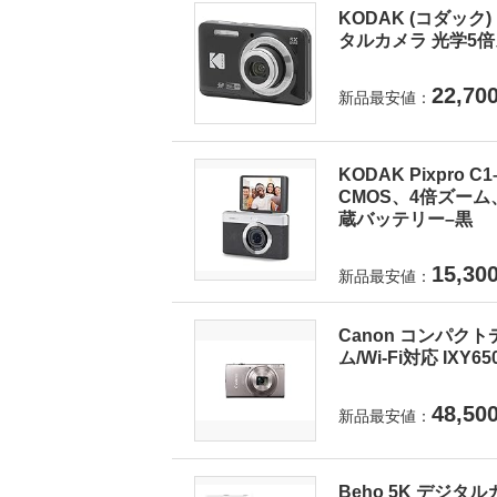
KODAK (コダック) 
タルカメラ 光学5倍ズ
22,70
新品最安値：
KODAK Pixpro
CMOS、4倍ズーム
蔵バッテリー–黒
15,30
新品最安値：
Canon コンパクト
ム/Wi-Fi対応 IXY6
48,50
新品最安値：
Beho 5K デジタ