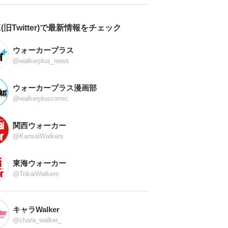
X(旧Twitter)で最新情報をチェック
ウォーカープラス
@walkerplus_news
ウォーカープラス漫画部
@walkerpluscomic
関西ウォーカー
@KansaiWalkers
東海ウォーカー
@TokaiWalkers
キャラWalker
@chara_walker_