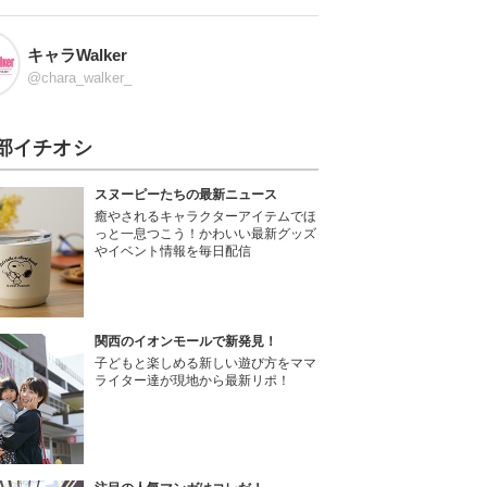
キャラWalker
@chara_walker_
部イチオシ
スヌーピーたちの最新ニュース
癒やされるキャラクターアイテムでほ
っと一息つこう！かわいい最新グッズ
やイベント情報を毎日配信
関西のイオンモールで新発見！
子どもと楽しめる新しい遊び方をママ
ライター達が現地から最新リポ！