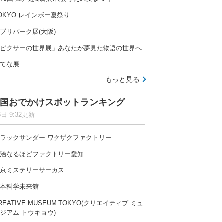
OKYO レインボー夏祭り
ブリパーク展(大阪)
ピクサーの世界展」あなたが夢見た物語の世界へ
てな展
もっと見る
国おでかけスポットランキング
6日 9:32更新
ラックサンダー ワクザクファクトリー
治なるほどファクトリー愛知
京ミステリーサーカス
本科学未来館
REATIVE MUSEUM TOKYO(クリエイティブ ミュ
ジアム トウキョウ)