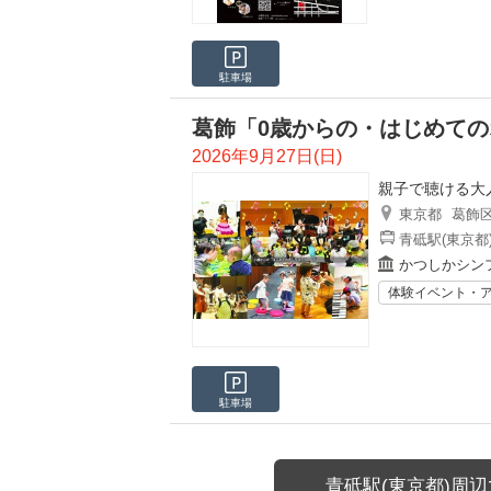
駐車場
葛飾「0歳からの・はじめて
2026年9月27日(日)
親子で聴ける大
東京都
葛飾
青砥駅(東京都
かつしかシン
体験イベント・
駐車場
青砥駅(東京都)周