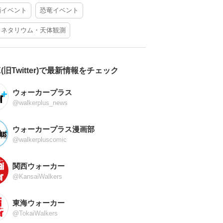
酒イベント
恐竜イベント
ラネタリウム・天体観測
X(旧Twitter)で最新情報をチェック
ウォーカープラス
@walkerplus_news
ウォーカープラス漫画部
@walkerpluscomic
関西ウォーカー
@KansaiWalkers
東海ウォーカー
@TokaiWalkers