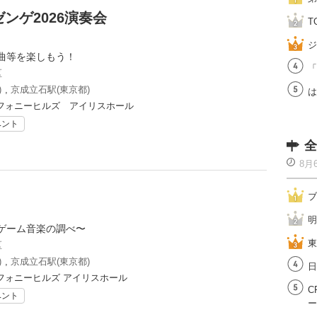
ンゲ2026演奏会
T
ジ
曲等を楽しもう！
「
区
)
,
京成立石駅(東京都)
は
フォニーヒルズ アイリスホール
ベント
全
8月
ブ
明
ゲーム音楽の調べ〜
東
区
)
,
京成立石駅(東京都)
日
フォニーヒルズ アイリスホール
C
ベント
ー