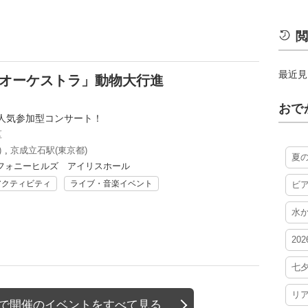
閲
最近見
のオーケストラ」動物大行進
おで
人気参加型コンサート！
区
)
,
京成立石駅(東京都)
夏
フォニーヒルズ アイリスホール
アクティビティ
ライブ・音楽イベント
ビ
水
20
七
リ
辺で開催のイベントをすべて見る