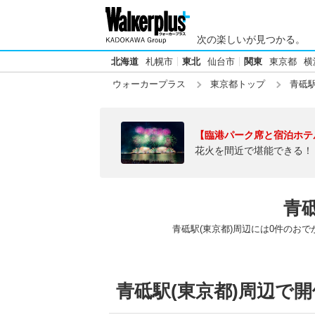
次の楽しいが見つかる。
北海道
札幌市
東北
仙台市
関東
東京都
横
ウォーカープラス
東京都トップ
青砥駅
【臨港パーク席と宿泊ホテ
花火を間近で堪能できる！
青砥
青砥駅(東京都)周辺には0件のお
青砥駅(東京都)周辺で