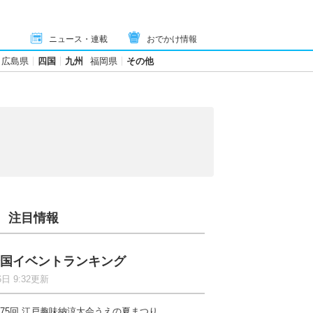
ニュース・連載
おでかけ情報
広島県
四国
九州
福岡県
その他
注目情報
国イベントランキング
6日 9:32更新
75回 江戸趣味納涼大会うえの夏まつり