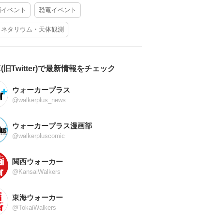
酒イベント
恐竜イベント
ラネタリウム・天体観測
X(旧Twitter)で最新情報をチェック
ウォーカープラス
@walkerplus_news
ウォーカープラス漫画部
@walkerpluscomic
関西ウォーカー
@KansaiWalkers
東海ウォーカー
@TokaiWalkers