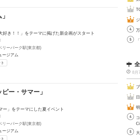
T
ム」
ジ
万
大好き！！」をテーマに掲げた新企画がスタート
市
「
リーパーク駅(東京都)
ュージアム
ント
全
8月
ブ
ッピー・サマー」
日
明
マー」をテーマにした夏イベント
市
コ
リーパーク駅(東京都)
Ci
ュージアム
大
ント