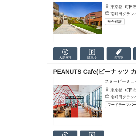
東京都
町田
南町田グランベ
複合施設
入場無料
駐車場
授乳室
PEANUTS Cafe(ピーナッ
スヌーピーミュ
東京都
町田
南町田グランベ
フードテーマパ