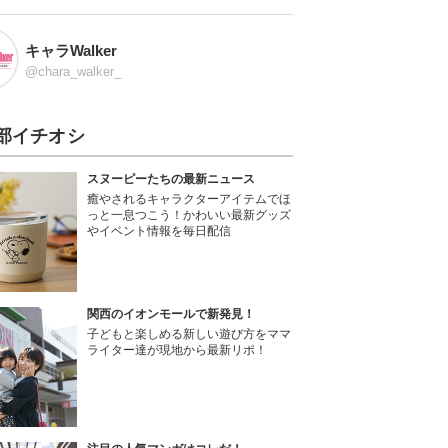
キャラWalker
@chara_walker_
部イチオシ
スヌーピーたちの最新ニュース
癒やされるキャラクターアイテムでほ
っと一息つこう！かわいい最新グッズ
やイベント情報を毎日配信
関西のイオンモールで新発見！
子どもと楽しめる新しい遊び方をママ
ライター達が現地から最新リポ！