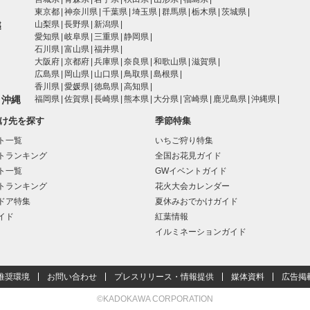
東京都
神奈川県
千葉県
埼玉県
群馬県
栃木県
茨城県
越
山梨県
長野県
新潟県
愛知県
岐阜県
三重県
静岡県
石川県
富山県
福井県
大阪府
京都府
兵庫県
奈良県
和歌山県
滋賀県
広島県
岡山県
山口県
鳥取県
島根県
香川県
愛媛県
徳島県
高知県
・沖縄
福岡県
佐賀県
長崎県
熊本県
大分県
宮崎県
鹿児島県
沖縄県
け先を探す
季節特集
ト一覧
いちご狩り特集
トランキング
全国お花見ガイド
ト一覧
GWイベントガイド
トランキング
花火大会カレンダー
ドア特集
夏休みおでかけガイド
イド
紅葉情報
イルミネーションガイド
推奨環境
お問い合わせ
プレスリリース・情報提供
媒体資料
広告掲
©KADOKAWA CORPORATION