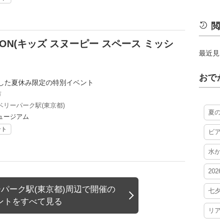
閲
ISSION(キッズ スヌーピー スペース ミッシ
最近見
おで
した夏休み限定の特別イベント
市
リーパーク駅(東京都)
夏
ュージアム
ント
ビ
水
20
パーク駅(東京都)周辺で開催の
七
ントをすべて見る
リ