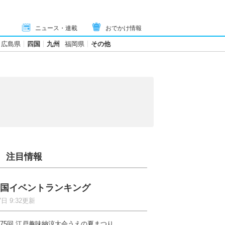
ニュース・連載
おでかけ情報
広島県
四国
九州
福岡県
その他
注目情報
国イベントランキング
7日 9:32更新
75回 江戸趣味納涼大会うえの夏まつり