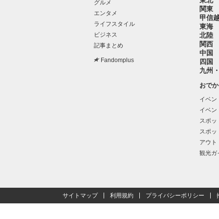
東北
グルメ
関東
エンタメ
甲信
ライフスタイル
東海
ビジネス
北陸
関西
記事まとめ
中国
Fandomplus
四国
九州
おでか
イベン
イベン
スポッ
スポッ
アウト
観光ガ
サイトマップ
利用規約
プライバシーポリシー