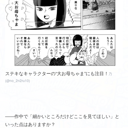
ステキなキャラクターの“大お母ちゃま”にも注目！
乃
(@no_2n2ru10)
――作中で「細かいところだけどここを見てほしい」と
いった点はありますか？