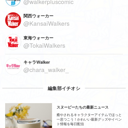
@walkerpluscomic
関西ウォーカー
@KansaiWalkers
東海ウォーカー
@TokaiWalkers
キャラWalker
@chara_walker_
編集部イチオシ
スヌーピーたちの最新ニュース
癒やされるキャラクターアイテムでほっと
一息つこう！かわいい最新グッズやイベン
ト情報を毎日配信