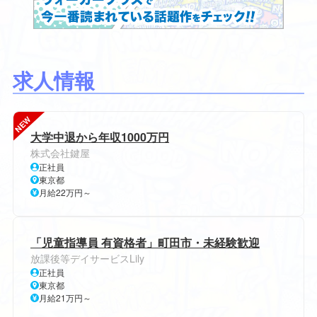
求人情報
NEW
大学中退から年収1000万円
株式会社鍵屋
正社員
東京都
月給22万円～
「児童指導員 有資格者」町田市・未経験歓迎
放課後等デイサービスLily
正社員
東京都
月給21万円～