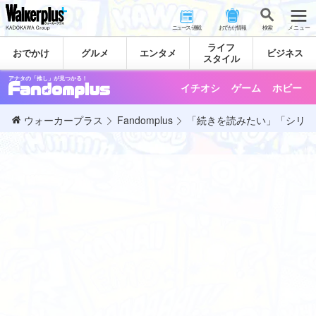
ニュース･連載
おでかけ情報
検 索
メニュー
ライフ
おでかけ
グルメ
エンタメ
ビジネス
スタイル
アナタの「推し」が見つかる！
イチオシ
ゲーム
ホビー
ウォーカープラス
Fandomplus
「続きを読みたい」「シリーズ