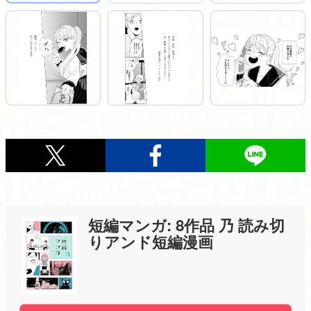
短編マンガ: 8作品 乃 読み切
りアンド短編漫画