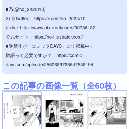
■乃(@no_2n2ru10)
X(旧Twitter)：
https://x.com/no_2n2ru10
pixiv：
https://www.pixiv.net/users/90786182
公式サイト：
https://no-illustrator.com/
■受賞作が「コミックDAYS」にて掲載中！
敬語って必要ですか？：
https://comic-
days.com/episode/2550689798647538194
この記事の画像一覧
（全60枚）