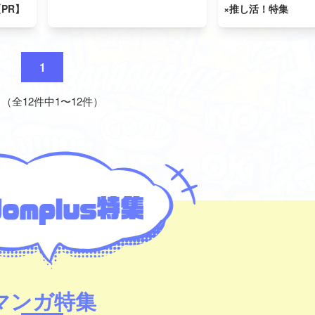
PR】
×推し活！特集
1
 1（全12件中1〜12件）
マンガ特集