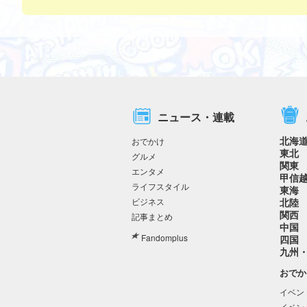
ニュース・連載
北海
おでかけ
東北
グルメ
関東
エンタメ
甲信
ライフスタイル
東海
ビジネス
北陸
関西
記事まとめ
中国
Fandomplus
四国
九州
おでか
イベン
イベン