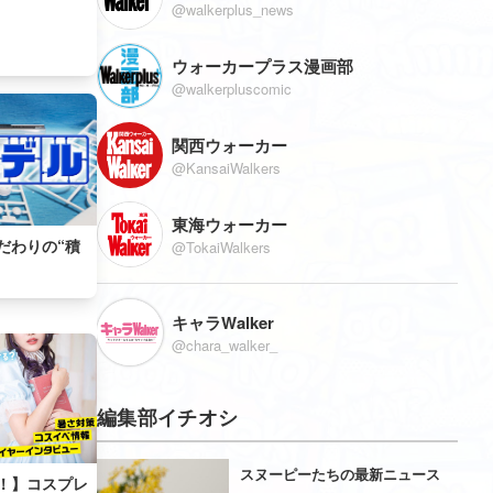
@walkerplus_news
ウォーカープラス漫画部
@walkerpluscomic
関西ウォーカー
@KansaiWalkers
東海ウォーカー
だわりの“積
@TokaiWalkers
キャラWalker
@chara_walker_
編集部イチオシ
スヌーピーたちの最新ニュース
！】コスプレ