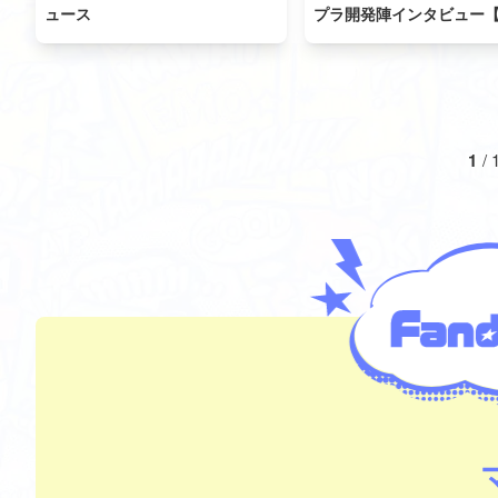
ュース
プラ開発陣インタビュー【
1
/