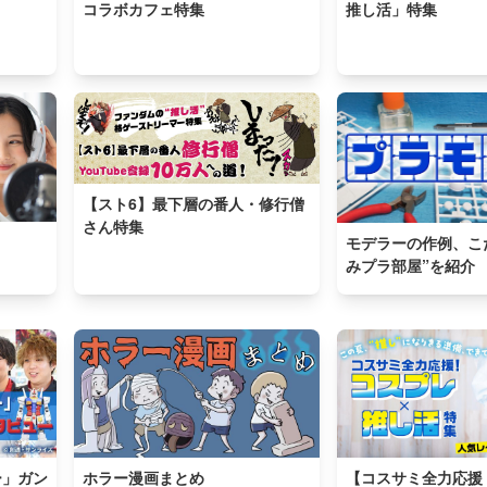
コラボカフェ特集
推し活」特集
【スト6】最下層の番人・修行僧
さん特集
モデラーの作例、こ
みプラ部屋”を紹介
」ガン
ホラー漫画まとめ
【コスサミ全力応援