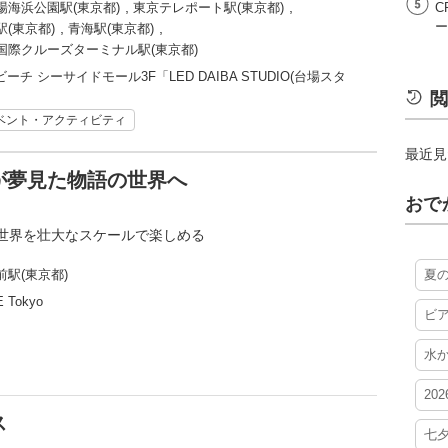
,
,
場海浜公園駅(東京都)
東京テレポート駅(東京都)
C
ー
,
,
駅(東京都)
青海駅(東京都)
国際クルーズターミナル駅(東京都)
チ シーサイドモール3F「LED DAIBA STUDIO(台場スタ
閲
ベント・アクティビティ
最近見
が夢見た物語の世界へ
おで
世界を壮大なスケールで楽しめる
前駅(東京都)
夏
 Tokyo
ビ
水
20
ス
七