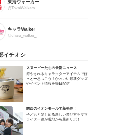
東海ウォーカー
@TokaiWalkers
キャラWalker
@chara_walker_
部イチオシ
スヌーピーたちの最新ニュース
癒やされるキャラクターアイテムでほ
っと一息つこう！かわいい最新グッズ
やイベント情報を毎日配信
関西のイオンモールで新発見！
子どもと楽しめる新しい遊び方をママ
ライター達が現地から最新リポ！