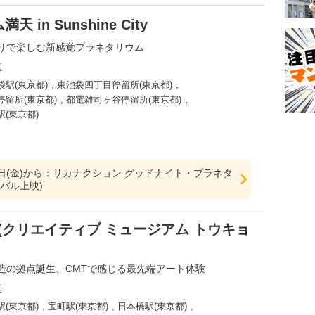
n Sunshine City
りで楽しむ新感覚プラネタリウム
区
,
,
袋駅(東京都)
東池袋四丁目停留所(東京都)
,
,
停留所(東京都)
都電雑司ヶ谷停留所(東京都)
駅(東京都)
29日(金)から：サカナクション グッドナイト・プラネタ
バル上映)
OKYO(クリエイティブ ミュージアム トウキョ
造の拠点誕生、CMTで感じる最先端アート体験
区
,
,
,
駅(東京都)
宝町駅(東京都)
日本橋駅(東京都)