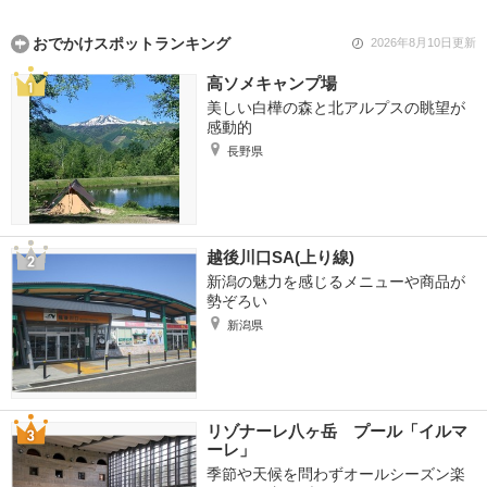
おでかけスポットランキング
2026年8月10日更新
高ソメキャンプ場
美しい白樺の森と北アルプスの眺望が
感動的
長野県
越後川口SA(上り線)
新潟の魅力を感じるメニューや商品が
勢ぞろい
新潟県
リゾナーレ八ヶ岳 プール「イルマ
ーレ」
季節や天候を問わずオールシーズン楽