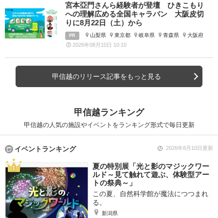
宮本亞門さんら経験者が登壇 ひきこもり
への理解広める全国キャラバン 大阪皮切
りに8月22日（土）から
山梨県
東京都
岐阜県
青森県
大阪府
PR
2026年08月10日 10:10
甲信越のリリース記事をもっと見る
甲信越ランキング
甲信越の人気の施設やイベントをランキング形式で毎日更新
イベントランキング
2026年8月10日更新
夏の特別展「光と影のマジックワー
ルド～見て触れて遊ぶ、体験型アー
トの祭典～」
この夏、自然科学館が魔法につつまれ
る。
新潟県