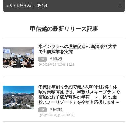
エリアを絞り込む：甲信越
甲信越の最新リリース記事
水インフラへの理解促進へ 新潟薬科大学
で出前授業を実施
新潟県
PR
2026年08月10日 13:16
冬旅は早割り予約で最大3,000円お得！休
暇村乗鞍高原では、早割りスキープランで
宿泊のお子様が無料or半額 ～「Ｍｔ.乗
鞍スノーリゾート」を今年も応援します～
長野県
PR
2026年08月10日 10:30