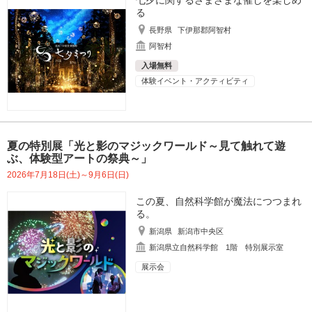
七夕に関するさまざまな催しを楽しめ
る
長野県
下伊那郡阿智村
阿智村
入場無料
体験イベント・アクティビティ
夏の特別展「光と影のマジックワールド～見て触れて遊
ぶ、体験型アートの祭典～」
2026年7月18日(土)～9月6日(日)
この夏、自然科学館が魔法につつまれ
る。
新潟県
新潟市中央区
新潟県立自然科学館 1階 特別展示室
展示会