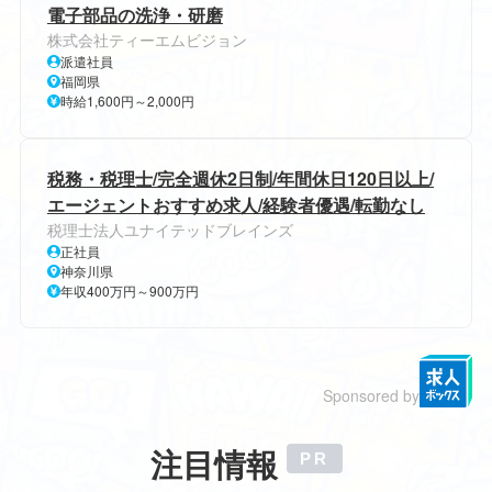
電子部品の洗浄・研磨
株式会社ティーエムビジョン
派遣社員
福岡県
時給1,600円～2,000円
税務・税理士/完全週休2日制/年間休日120日以上/
エージェントおすすめ求人/経験者優遇/転勤なし
税理士法人ユナイテッドブレインズ
正社員
神奈川県
年収400万円～900万円
Sponsored by
注目情報