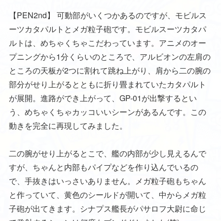
【PEN2nd】
可動部がいくつかあるのですが、モビルス
ーツカタパルトとメガ粒子砲です。モビルスーツカタパ
ルトは、めちゃくちゃこだわっています。アニメのオー
プニングから1分くらいのところで、アルビオンの左肩の
ところの天板が2つに割れて跳ね上がり、肩から二の腕の
部分がせり上がるとともに折り畳まれていたカタパルト
が展開。進路ができ上がって、GP-01が出撃するとい
う、めちゃくちゃカッコいいシーンがあるんです。この
動きを完全に再現してみました。
二の腕がせり上がるとこで、艦の内部が少し見えるんで
すが、ちゃんと内部もパイプなどを作り込んでいるの
で、手抜きはいっさいありません。メガ粒子砲もちゃん
と作っていて、黄色のシールドが開いて、中からメガ粒
子砲が出てきます。シナプス艦長がパサロフ大尉に命じ