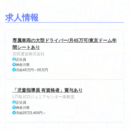
求人情報
専属車両の大型ドライバー/月45万可/東京ドーム年
間シートあり
宮田運送株式会社
正社員
神奈川県
月給45万円～55万円
「児童指導員 有資格者」賞与あり
LITALICOジュニアセンター南教室
正社員
神奈川県
月給25万3,400円～