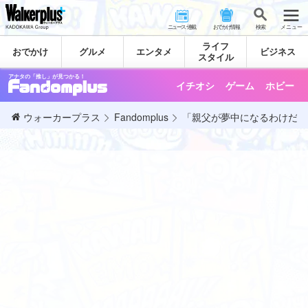
ニュース･連載
おでかけ情報
検 索
メニュー
ライフ
おでかけ
グルメ
エンタメ
ビジネス
スタイル
アナタの「推し」が見つかる！
イチオシ
ゲーム
ホビー
ウォーカープラス
Fandomplus
「親父が夢中になるわけだ…