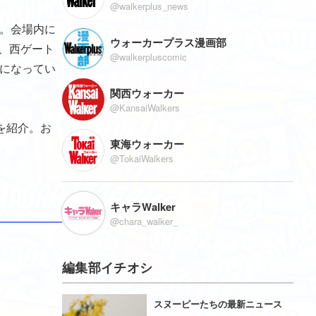
@walkerplus_news
だ。会場内に
ウォーカープラス漫画部
が、西ゲート
@walkerpluscomic
アになってい
関西ウォーカー
@KansaiWalkers
を紹介。お
東海ウォーカー
@TokaiWalkers
キャラWalker
@chara_walker_
編集部イチオシ
スヌーピーたちの最新ニュース