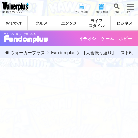
ニュース･連載
おでかけ情報
検 索
メニュー
ライフ
おでかけ
グルメ
エンタメ
ビジネス
スタイル
アナタの「推し」が見つかる！
イチオシ
ゲーム
ホビー
ウォーカープラス
Fandomplus
【大会振り返り】「スト6」世