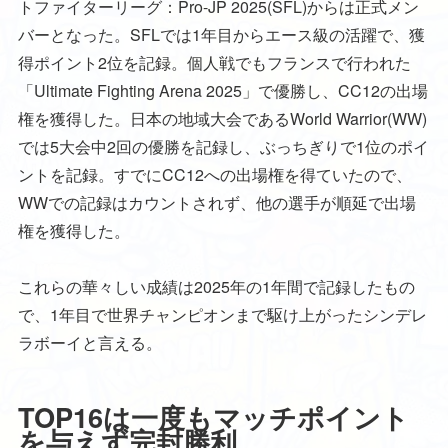
トファイターリーグ：Pro-JP 2025(SFL)からは正式メン
バーとなった。SFLでは1年目からエース級の活躍で、獲
得ポイント2位を記録。個人戦でもフランスで行われた
「Ultimate Fighting Arena 2025」で優勝し、CC12の出場
権を獲得した。日本の地域大会であるWorld Warrior(WW)
では5大会中2回の優勝を記録し、ぶっちぎりで1位のポイ
ントを記録。すでにCC12への出場権を得ていたので、
WWでの記録はカウントされず、他の選手が順延で出場
権を獲得した。
これらの華々しい成績は2025年の1年間で記録したもの
で、1年目で世界チャンピオンまで駆け上がったシンデレ
ラボーイと言える。
TOP16は一度もマッチポイント
を与えず完封勝利