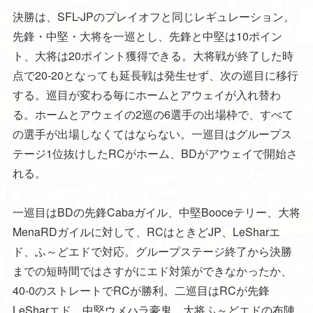
決勝は、SFL-JPのプレイオフと同じレギュレーション。
先鋒・中堅・大将を一巡とし、先鋒と中堅は10ポイン
ト、大将は20ポイント獲得できる。大将戦が終了した時
点で20-20となっても延長戦は発生せず、次の巡目に移行
する。巡目が変わる毎にホームとアウェイが入れ替わ
る。ホームとアウェイの2巡の6選手の出場枠で、すべて
の選手が出場しなくてはならない。一巡目はグループス
テージ1位抜けしたRCがホーム、BDがアウェイで開始さ
れる。
一巡目はBDの先鋒Cabaガイル、中堅Booceテリー、大将
MenaRDガイルに対して、RCはときどJP、LeSharエ
ド、ふ～どエドで対応。グループステージ終了から決勝
までの短時間ではさすがにエド対策ができなかったか、
40-0のストレートでRCが勝利。二巡目はRCが先鋒
LeSharエド、中堅ウメハラ豪鬼、大将ふ～どエドの布陣