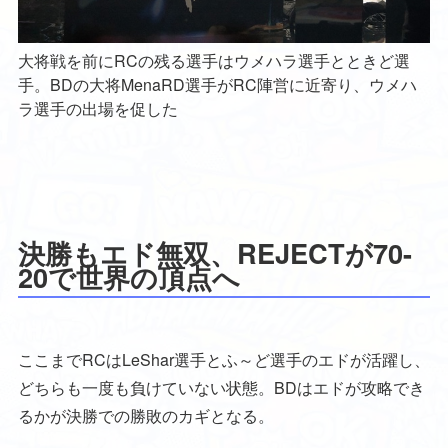
大将戦を前にRCの残る選手はウメハラ選手とときど選
手。BDの大将MenaRD選手がRC陣営に近寄り、ウメハ
ラ選手の出場を促した
決勝もエド無双、REJECTが70-
20で世界の頂点へ
ここまでRCはLeShar選手とふ～ど選手のエドが活躍し、
どちらも一度も負けていない状態。BDはエドが攻略でき
るかが決勝での勝敗のカギとなる。