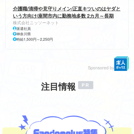
介護職/清掃や見守りメイン/正直キツいのはヤダと
いう方向け/座間市内に勤務地多数 2カ月～長期
株式会社ニッソーネット
派遣社員
神奈川県
時給1,500円～2,250円
Sponsored by
注目情報