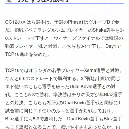
CC12のさはら選手は、予選のPhase1はグループDで参
加。初戦でベテランダルシムプレイヤーのShaka選手を3-
0ストレートで下すと、ウイナーズファイナルでは韓国の
強豪プレイヤーNLと対戦。こちらも3-1で下し、Day1で
TOP16進出を決めた。
TOP16ではオランダの若手プレイヤーXerna選手と対戦。
なんと5-0のストレートで勝利する。2回戦は初戦で同じ
エド使いのももち選手を破ったDual Kevin選手との対
戦。ここも5-3で勝利。準決勝はチリの天才少年Blaz選手
との対決。こちらも2回戦のDual Kevin選手戦と同様に1
試合前に同じエド使いのふ～ど選手が対戦しており、
Blaz選手にも5-3で勝利した。Dual Kevin選手もBlaz選手
もエド連戦となることで、戦いやすさもあったなか、両