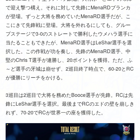
で迎え撃つ構え。それに対して先鋒にMenaRDブランカ
が登場。ずっと大将を務めていたMenaRD選手だが、こ
こにきて先鋒戦に登場。大将を外れるにしても、グルー
プステージで3-0のストレートで勝利したウメハラ選手に
当たることもできたが、MenaRD選手はLeShar選手を選
択した。この作戦が功を奏し、先鋒のMenaRD選手、中
堅のChris T選手が連勝し、20ポイントを獲得。ただ、ふ
～ど選手の牙城は崩せず、2巡目終了時点で、60-20とRC
が優勝にリーチをかける。
3巡目は2巡目で大将を務めたBooce選手が先鋒。RCは先
鋒にLeShar選手を選択。最後までRCのエドの壁を崩しき
れず、70-20でRCが世界一の座を獲得した。