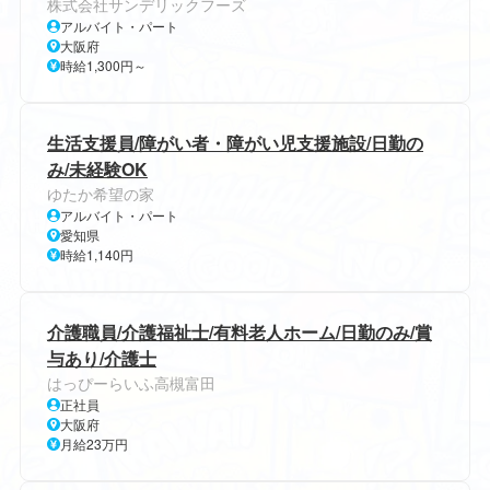
株式会社サンデリックフーズ
アルバイト・パート
大阪府
時給1,300円～
生活支援員/障がい者・障がい児支援施設/日勤の
み/未経験OK
ゆたか希望の家
アルバイト・パート
愛知県
時給1,140円
介護職員/介護福祉士/有料老人ホーム/日勤のみ/賞
与あり/介護士
はっぴーらいふ高槻富田
正社員
大阪府
月給23万円