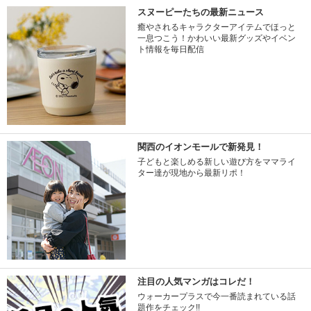
スヌーピーたちの最新ニュース
癒やされるキャラクターアイテムでほっと
一息つこう！かわいい最新グッズやイベン
ト情報を毎日配信
関西のイオンモールで新発見！
子どもと楽しめる新しい遊び方をママライ
ター達が現地から最新リポ！
注目の人気マンガはコレだ！
ウォーカープラスで今一番読まれている話
題作をチェック!!