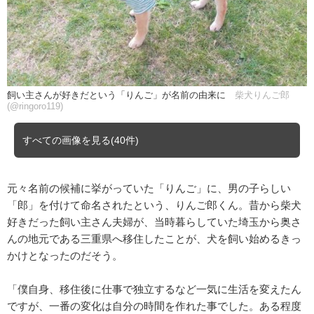
飼い主さんが好きだという「りんご」が名前の由来に
柴犬りんご郎
(@ringoro119)
すべての画像を見る(40件)
元々名前の候補に挙がっていた「りんご」に、男の子らしい
「郎」を付けて命名されたという、りんご郎くん。昔から柴犬
好きだった飼い主さん夫婦が、当時暮らしていた埼玉から奥さ
んの地元である三重県へ移住したことが、犬を飼い始めるきっ
かけとなったのだそう。
「僕自身、移住後に仕事で独立するなど一気に生活を変えたん
ですが、一番の変化は自分の時間を作れた事でした。ある程度