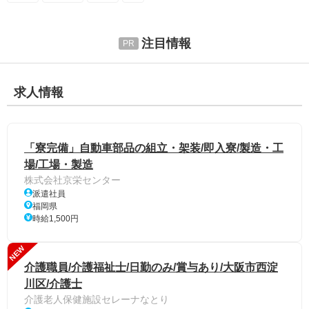
注目情報
求人情報
「寮完備」自動車部品の組立・架装/即入寮/製造・工
場/工場・製造
株式会社京栄センター
派遣社員
福岡県
時給1,500円
NEW
介護職員/介護福祉士/日勤のみ/賞与あり/大阪市西淀
川区/介護士
介護老人保健施設セレーナなとり