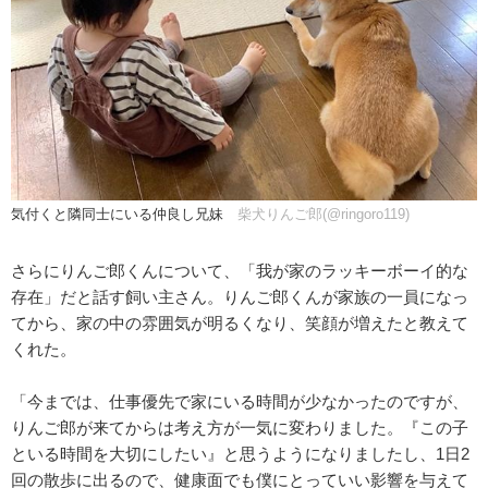
気付くと隣同士にいる仲良し兄妹
柴犬りんご郎(@ringoro119)
さらにりんご郎くんについて、「我が家のラッキーボーイ的な
存在」だと話す飼い主さん。りんご郎くんが家族の一員になっ
てから、家の中の雰囲気が明るくなり、笑顔が増えたと教えて
くれた。
「今までは、仕事優先で家にいる時間が少なかったのですが、
りんご郎が来てからは考え方が一気に変わりました。『この子
といる時間を大切にしたい』と思うようになりましたし、1日2
回の散歩に出るので、健康面でも僕にとっていい影響を与えて