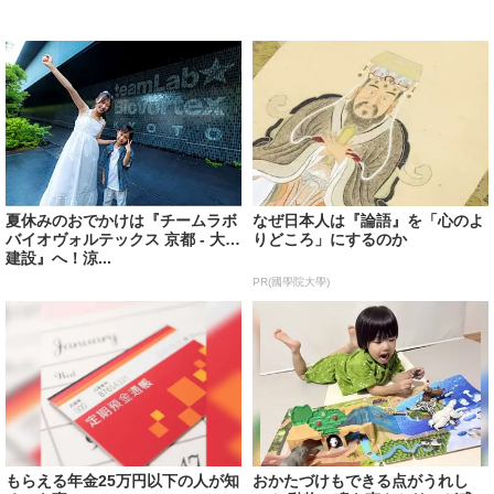
夏休みのおでかけは『チームラボ
なぜ日本人は『論語』を「心のよ
バイオヴォルテックス 京都 - 大成
りどころ」にするのか
建設』へ！涼...
PR(國學院大學)
もらえる年金25万円以下の人が知
おかたづけもできる点がうれし