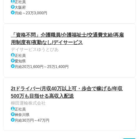
正社員
大阪府
月給～23万3,000円
「資格不問」介護職員/介護福祉士/交通費支給/再雇
用制度有/夜勤なし/デイサービス
デイサービスゆうとぴあ
正社員
愛知県
月給20万1,600円～25万1,400円
2tドライバー/月収40万以上可・歩合で稼げる/年収
500万も目指せる高収入配送
柳田運輸株式会社
正社員
神奈川県
月給30万円～47万円