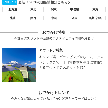
CHECK!
夏祭り 2026の開催情報はこちら
北海道
東北
関東
甲信越
東海
北陸
関西
中国
四国
九州･沖縄
おでかけ特集
今注目のスポットや話題のアクティビティ情報をお届け
アウトドア特集
キャンプ場、グランピングからBBQ、アス
レチックまで！非日常体験を存分に堪能で
きるアウトドアスポットを紹介
おでかけトレンド
今みんなが気になっているおでかけ関連キーワードはコレ！