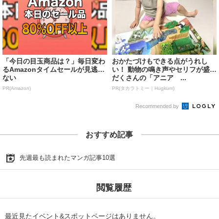
「今日の目玉商品は？」毎日変わ
おかたづけもできる点がうれし
るAmazonタイムセールが見逃せ
い！ 動物の鳴き声やセリフが盛り
ない
だくさんの「アニア ...
PR(Amazon)
PR(タカラトミー｜Hugkum)
Recommended by
おすすめ記事
先週最も読まれたマンガ記事10選
閲覧履歴
最近見たイベント&スポットページはありません。