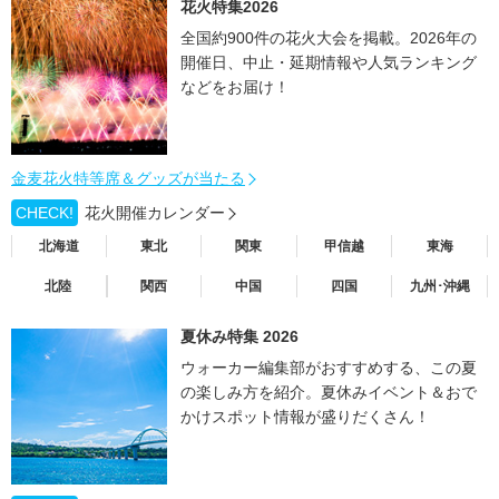
花火特集2026
全国約900件の花火大会を掲載。2026年の
開催日、中止・延期情報や人気ランキング
などをお届け！
金麦花火特等席＆グッズが当たる
CHECK!
花火開催カレンダー
北海道
東北
関東
甲信越
東海
北陸
関西
中国
四国
九州･沖縄
夏休み特集 2026
ウォーカー編集部がおすすめする、この夏
の楽しみ方を紹介。夏休みイベント＆おで
かけスポット情報が盛りだくさん！