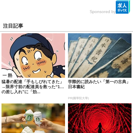
Sponsored by
注目記事
猛暑の配達「手もしびれてきた」
学際的に読みたい「第一の古典」
→限界寸前の配達員を救った“1つ
日本書紀
の差し入れ”に「効...
PR(國學院大學)