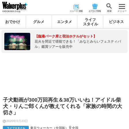
ニュース･連載
おでかけ情報
検 索
メニュー
ライフ
おでかけ
グルメ
エンタメ
ビジネス
スタイル
【臨港パーク席と宿泊ホテルがセット】
花火を間近で堪能できる！「みなとみらいフェスティバ
ル」鑑賞ツアーを販売中
子犬動画が300万回再生＆38万いいね！アイドル柴
犬・りんご郎くんが教えてくれる「家族の時間の大
切さ」
2020年5月23日
東京ウォーカー（全国版）
全国
ライフスタイル