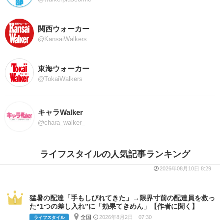
関西ウォーカー
@KansaiWalkers
東海ウォーカー
@TokaiWalkers
キャラWalker
@chara_walker_
ライフスタイルの人気記事ランキング
2026年08月10日 8:29
猛暑の配達「手もしびれてきた」→限界寸前の配達員を救っ
た“1つの差し入れ”に「効果てきめん」【作者に聞く】
全国
2026年8月2日 07:30
ライフスタイル