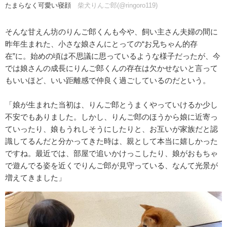
たまらなく可愛い寝顔
柴犬りんご郎(@ringoro119)
そんな甘えん坊のりんご郎くんも今や、飼い主さん夫婦の間に
昨年生まれた、小さな娘さんにとっての“お兄ちゃん的存
在”に。始めの頃は不思議に思っているような様子だったが、今
では娘さんの成長にりんご郎くんの存在は欠かせないと言って
もいいほど、いい距離感で仲良く過ごしているのだという。
「娘が生まれた当初は、りんご郎とうまくやっていけるか少し
不安でもありました。しかし、りんご郎のほうから娘に近寄っ
ていったり、娘もうれしそうにしたりと、お互いが家族だと認
識してるんだと分かってきた時は、親として本当に嬉しかった
ですね。最近では、部屋で追いかけっこしたり、娘がおもちゃ
で遊んでる姿を近くでりんご郎が見守っている、なんて光景が
増えてきました」