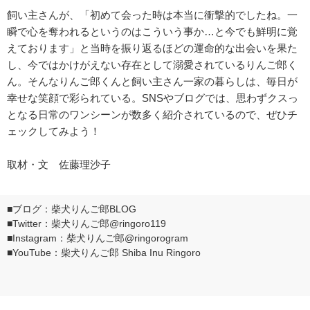
飼い主さんが、「初めて会った時は本当に衝撃的でしたね。一
瞬で心を奪われるというのはこういう事か…と今でも鮮明に覚
えております」と当時を振り返るほどの運命的な出会いを果た
し、今ではかけがえない存在として溺愛されているりんご郎く
ん。そんなりんご郎くんと飼い主さん一家の暮らしは、毎日が
幸せな笑顔で彩られている。SNSやブログでは、思わずクスっ
となる日常のワンシーンが数多く紹介されているので、ぜひチ
ェックしてみよう！
取材・文 佐藤理沙子
■ブログ：
柴犬りんご郎BLOG
■Twitter：柴犬りんご郎
@ringoro119
■Instagram：柴犬りんご郎
@ringorogram
■YouTube：
柴犬りんご郎 Shiba Inu Ringoro