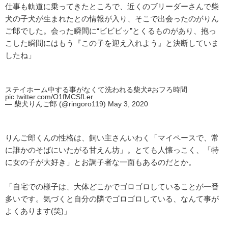
仕事も軌道に乗ってきたところで、近くのブリーダーさんで柴
犬の子犬が生まれたとの情報が入り、そこで出会ったのがりん
ご郎でした。会った瞬間に“ビビビッ”とくるものがあり、抱っ
こした瞬間にはもう『この子を迎え入れよう』と決断していま
したね」
ステイホーム中する事がなくて洗われる柴犬
#おフろ時間
pic.twitter.com/O1fMCSfLer
— 柴犬りんご郎 (@ringoro119)
May 3, 2020
りんご郎くんの性格は、飼い主さんいわく「マイペースで、常
に誰かのそばにいたがる甘えん坊」。とても人懐っこく、「特
に女の子が大好き」とお調子者な一面もあるのだとか。
「自宅での様子は、大体どこかでゴロゴロしていることが一番
多いです。気づくと自分の隣でゴロゴロしている、なんて事が
よくあります(笑)」