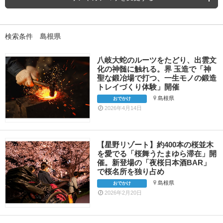
検索条件
島根県
八岐大蛇のルーツをたどり、出雲文
化の神髄に触れる。界 玉造で「神
聖な鍛冶場で打つ、一生モノの鍛造
トレイづくり体験」開催
島根県
おでかけ
2026年4月14日
【星野リゾート】約400本の桜並木
を愛でる「桜舞うたまゆら滞在」開
催。新登場の「夜桜日本酒BAR」
で桜名所を独り占め
島根県
おでかけ
2026年2月20日