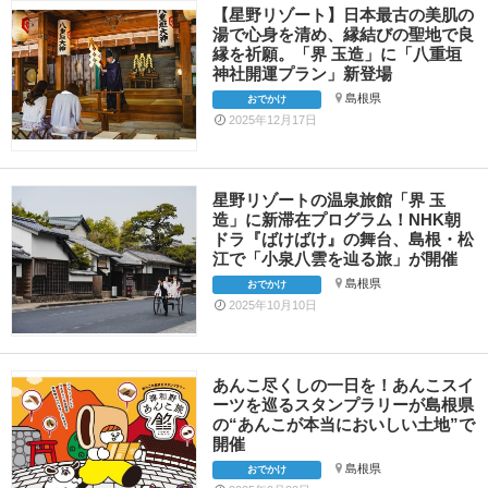
【星野リゾート】日本最古の美肌の
湯で心身を清め、縁結びの聖地で良
縁を祈願。「界 玉造」に「八重垣
神社開運プラン」新登場
島根県
おでかけ
2025年12月17日
星野リゾートの温泉旅館「界 玉
造」に新滞在プログラム！NHK朝
ドラ『ばけばけ』の舞台、島根・松
江で「小泉八雲を辿る旅」が開催
島根県
おでかけ
2025年10月10日
あんこ尽くしの一日を！あんこスイ
ーツを巡るスタンプラリーが島根県
の“あんこが本当においしい土地”で
開催
島根県
おでかけ