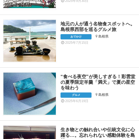
2025年9月30日
地元の人が通う名物食スポットへ。
島根県西部を巡るグルメ旅
島根県
おでかけ
2025年7月15日
“食べる夜空”が美しすぎる！彩雲堂
の夏季限定羊羹「満天」で夏の星空
を味わう
島根県
グルメ
2025年6月19日
生き物との触れ合いや伝統文化に心
躍る…。忘れられない感動体験を島