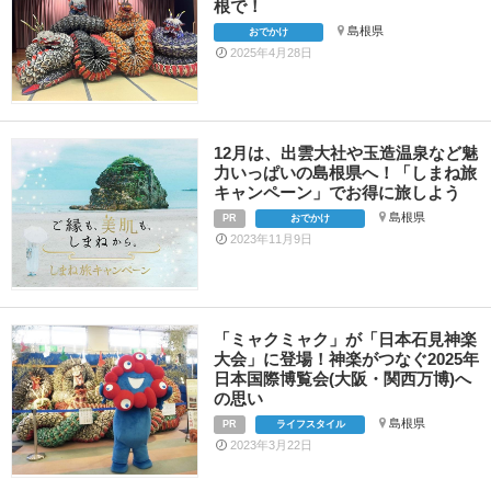
根で！
島根県
おでかけ
2025年4月28日
12月は、出雲大社や玉造温泉など魅
力いっぱいの島根県へ！「しまね旅
キャンペーン」でお得に旅しよう
島根県
PR
おでかけ
2023年11月9日
「ミャクミャク」が「日本石見神楽
大会」に登場！神楽がつなぐ2025年
日本国際博覧会(大阪・関西万博)へ
の思い
島根県
PR
ライフスタイル
2023年3月22日