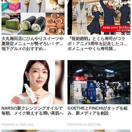
大丸梅田店にひんやりスイーツや
『呪術廻戦』とくら寿司がコラ
夏限定メニューが勢ぞろい！デパ
ボ！アニメ5周年を記念したコラ
地下グルメのおすすめ...
ボメニューやくら寿司限...
NARSの新クレンジングオイルで
GOETHEとFINCHIがタッグを組
毎朝、メイク映えする潤い美肌へ
み、新メディアを創設
PR(NARS on 美的.com)
PR(FINCHI on GOETHE)