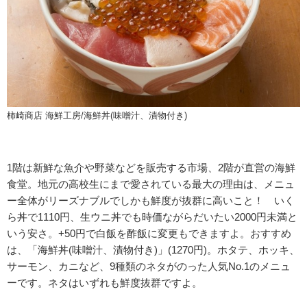
柿崎商店 海鮮工房/海鮮丼(味噌汁、漬物付き)
1階は新鮮な魚介や野菜などを販売する市場、2階が直営の海鮮
食堂。地元の高校生にまで愛されている最大の理由は、メニュ
ー全体がリーズナブルでしかも鮮度が抜群に高いこと！ いく
ら丼で1110円、生ウニ丼でも時価ながらだいたい2000円未満と
いう安さ。+50円で白飯を酢飯に変更もできますよ。おすすめ
は、「海鮮丼(味噌汁、漬物付き)」(1270円)。ホタテ、ホッキ、
サーモン、カニなど、9種類のネタがのった人気No.1のメニュ
ーです。ネタはいずれも鮮度抜群ですよ。