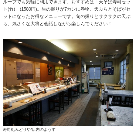
ループでも気軽に利用できます。おすすめは「天そば寿司セッ
ト(竹)」(1580円)。生の握りが7カンに巻物、天ぷらとそばがセ
ットになったお得なメニューです。旬の握りとサクサクの天ぷ
ら、気さくな大将と会話しながら楽しんでください！
寿司処みどりや/店内のようす