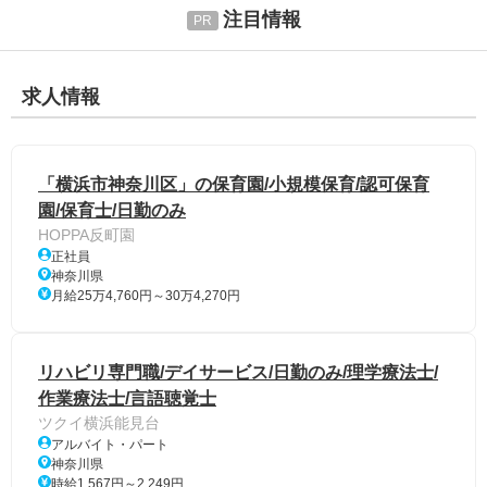
注目情報
求人情報
「横浜市神奈川区」の保育園/小規模保育/認可保育
園/保育士/日勤のみ
HOPPA反町園
正社員
神奈川県
月給25万4,760円～30万4,270円
リハビリ専門職/デイサービス/日勤のみ/理学療法士/
作業療法士/言語聴覚士
ツクイ横浜能見台
アルバイト・パート
神奈川県
時給1,567円～2,249円