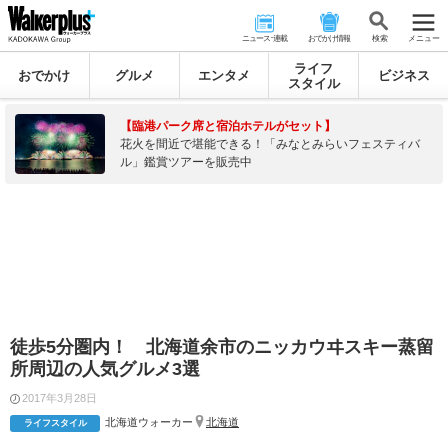
ニュース･連載
おでかけ情報
検 索
メニュー
ライフ
おでかけ
グルメ
エンタメ
ビジネス
スタイル
【臨港パーク席と宿泊ホテルがセット】
花火を間近で堪能できる！「みなとみらいフェスティバ
ル」鑑賞ツアーを販売中
徒歩5分圏内！ 北海道余市のニッカウヰスキー蒸留
所周辺の人気グルメ3選
2017年3月28日
北海道ウォーカー
北海道
ライフスタイル