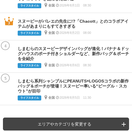
全国
2026年8月1日 08:30
ライフスタイル
スヌーピーがバレエの先生に!?「Chacott」とのコラボアイ
テムがあまりにもすてきすぎる
全国
2026年8月2日 08:00
ライフスタイル
4
しまむらのスヌーピーデザインバッグが進化！バナナ＆ドッ
グハウスのポーチ付きショルダーなど、新作バッグ＆ポーチ
を全紹介
全国
2026年8月6日 08:30
ライフスタイル
5
しまむら系列シャンブルにPEANUTS×LOGOSコラボの新作
バッグ＆ポーチが登場！スヌーピー率いる“ビーグル・スカ
ウト”が目印
全国
2026年8月5日 11:30
ライフスタイル
エリアやカテゴリを変更する