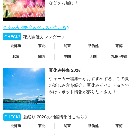
などをお届け！
金麦花火特等席＆グッズが当たる
CHECK!
花火開催カレンダー
北海道
東北
関東
甲信越
東海
北陸
関西
中国
四国
九州･沖縄
夏休み特集 2026
ウォーカー編集部がおすすめする、この夏
の楽しみ方を紹介。夏休みイベント＆おで
かけスポット情報が盛りだくさん！
CHECK!
夏祭り 2026の開催情報はこちら
北海道
東北
関東
甲信越
東海