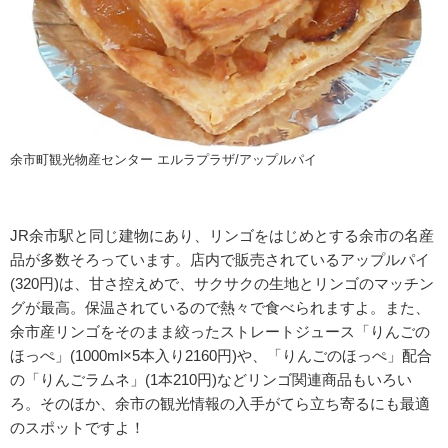
余市町観光物産センター エルラプラザ/アップルパイ
JR余市駅と同じ建物にあり、リンゴをはじめとする余市の名産
品が多数そろっています。店内で販売されているアップルパイ
(320円)は、甘さ控えめで、サクサクの生地とリンゴのマッチン
グが最高。保温されているので熱々で食べられますよ。また、
余市産リンゴをそのまま絞ったストレートジュース「りんごの
ほっぺ」(1000ml×5本入り2160円)や、「りんごのほっぺ」配合
の「りんごラムネ」(1本210円)などリンゴ関連商品もいろい
ろ。そのほか、余市の観光情報の入手がてら立ち寄るにも最適
のスポットですよ！