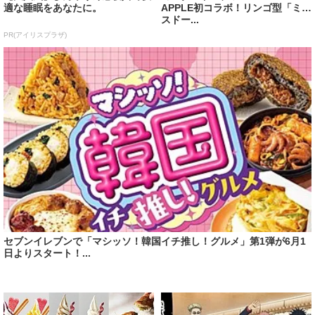
適な睡眠をあなたに。
APPLE初コラボ！リンゴ型「ミセ
スドー...
PR(アイリスプラザ)
セブンイレブンで「マシッソ！韓国イチ推し！グルメ」第1弾が6月1
日よりスタート！...