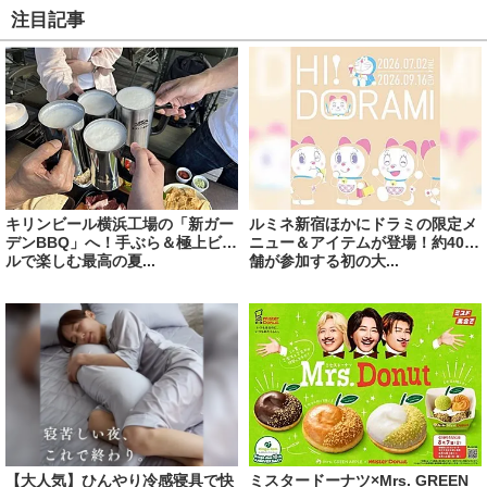
注目記事
キリンビール横浜工場の「新ガー
ルミネ新宿ほかにドラミの限定メ
デンBBQ」へ！手ぶら＆極上ビー
ニュー＆アイテムが登場！約40店
ルで楽しむ最高の夏...
舗が参加する初の大...
【大人気】ひんやり冷感寝具で快
ミスタードーナツ×Mrs. GREEN