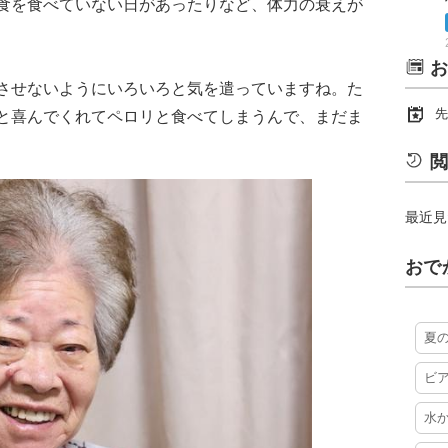
食を食べていない日があったりなど、体力の衰えが
お
させないようにいろいろと気を遣っていますね。た
先
と喜んでくれてペロリと食べてしまうんで、まだま
閲
最近見
おで
夏
ビ
水