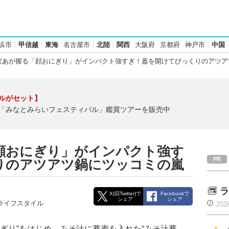
浜市
甲信越
東海
名古屋市
北陸
関西
大阪府
京都府
神戸市
中国
ばあが握る「顔おにぎり」がインパクト強すぎ！蓋を開けてびっくりのアツア
ルがセット】
「みなとみらいフェスティバル」鑑賞ツアーを販売中
顔おにぎり」がインパクト強す
りのアツアツ鍋にツッコミの嵐
ラ
X(旧Twitter)で
Facebookで
シェア
シェア
ライフスタイル
202
ぎり”をはじめ、みそ汁に蕎麦を入れた“みそ汁蕎