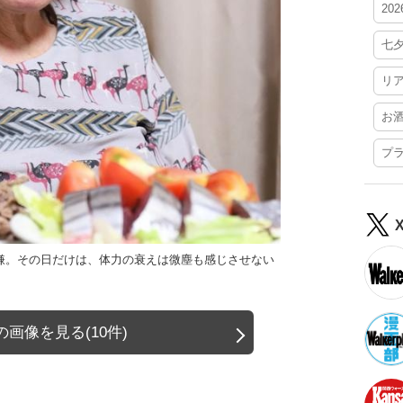
20
七
リ
お
プ
嫌。その日だけは、体力の衰えは微塵も感じさせない
画像を見る(10件)