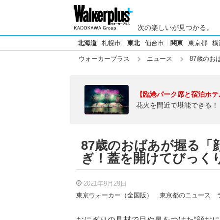
次の楽しいが見つかる。
北海道
札幌市
東北
仙台市
関東
東京都
横
ウォーカープラス
ニュース
87歳のお
【臨港パーク席と宿泊ホテ
花火を間近で堪能できる！
87歳のおばあが握る「
ぎ！蓋を開けてびっく
2021年9月29日
東京ウォーカー（全国版）
東京都のニュース
おにぎりの具材で目や鼻をつけた“顔おに