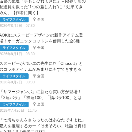
猛暑の配達「手もしびれてきた」→限界寸前の
配達員を救った“1つの差し入れ”に「効果てき
めん」【作者に聞く】
全国
ライフスタイル
2026年8月2日 07:30
AOKIにスヌーピーデザインの新作アイテム登
場！オーガニックコットンを使用した全6種
全国
ライフスタイル
2026年8月1日 08:30
スヌーピーがバレエの先生に!?「Chacott」と
のコラボアイテムがあまりにもすてきすぎる
全国
ライフスタイル
2026年8月2日 08:00
「サマージャンボ」に新たな買い方が登場！
「3連バラ」「福連100」「福バラ100」とは
全国
ライフスタイル
2018年7月26日 11:45
「七海ちゃんをさらったのはあなたですよね」
犯人を推理するカードは出そろい、物語は真相
へと動く!!【作者に取材】