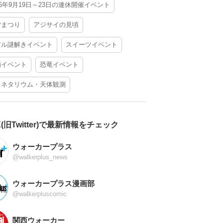
26年9月19日～23日の連休開催イベント
夕まつり
アジサイの見頃
アル謎解きイベント
スイーツイベント
酒イベント
恐竜イベント
ラネタリウム・天体観測
X(旧Twitter)で最新情報をチェック
ウォーカープラス
@walkerplus_news
ウォーカープラス漫画部
@walkerpluscomic
関西ウォーカー