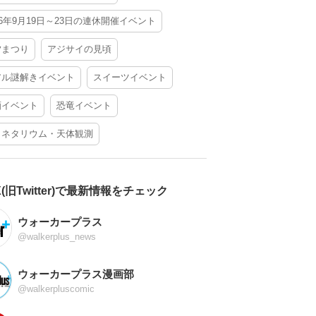
26年9月19日～23日の連休開催イベント
夕まつり
アジサイの見頃
アル謎解きイベント
スイーツイベント
酒イベント
恐竜イベント
ラネタリウム・天体観測
X(旧Twitter)で最新情報をチェック
ウォーカープラス
@walkerplus_news
ウォーカープラス漫画部
@walkerpluscomic