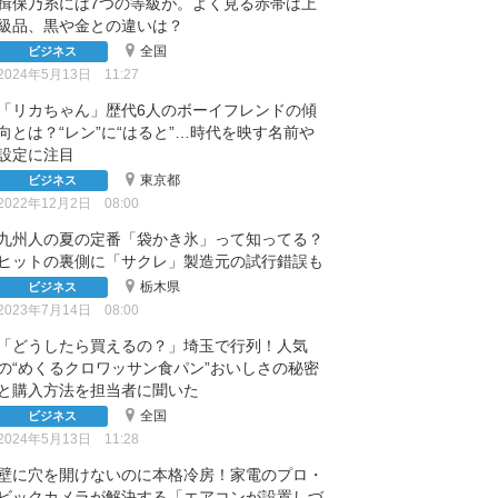
揖保乃糸には7つの等級が。よく見る赤帯は上
級品、黒や金との違いは？
全国
ビジネス
2024年5月13日 11:27
「リカちゃん」歴代6人のボーイフレンドの傾
向とは？“レン”に“はると”…時代を映す名前や
設定に注目
東京都
ビジネス
2022年12月2日 08:00
九州人の夏の定番「袋かき氷」って知ってる？
ヒットの裏側に「サクレ」製造元の試行錯誤も
栃木県
ビジネス
2023年7月14日 08:00
「どうしたら買えるの？」埼玉で行列！人気
の“めくるクロワッサン⾷パン”おいしさの秘密
と購入方法を担当者に聞いた
全国
ビジネス
2024年5月13日 11:28
壁に穴を開けないのに本格冷房！家電のプロ・
ビックカメラが解決する「エアコンが設置しづ