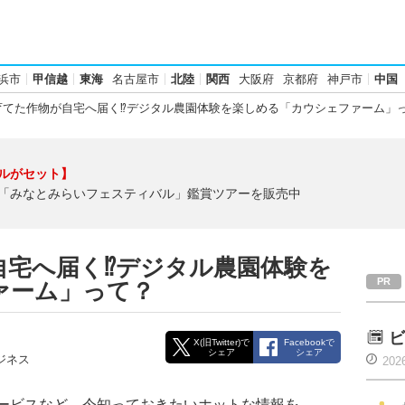
浜市
甲信越
東海
名古屋市
北陸
関西
大阪府
京都府
神戸市
中国
てた作物が自宅へ届く⁉︎デジタル農園体験を楽しめる「カウシェファーム」
ルがセット】
「みなとみらいフェスティバル」鑑賞ツアーを販売中
宅へ届く⁉︎デジタル農園体験を
ァーム」って？
ビ
X(旧Twitter)で
Facebookで
シェア
シェア
ジネス
202
ービスなど、今知っておきたいホットな情報を