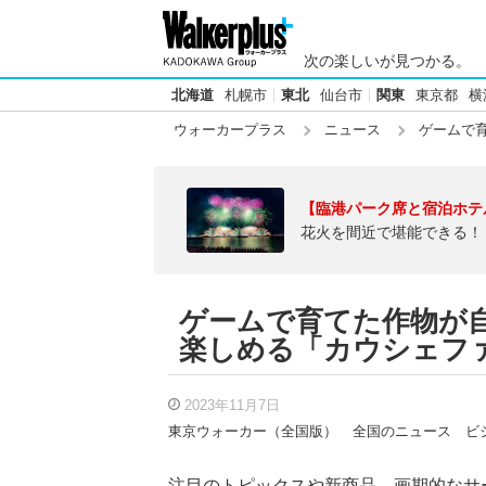
次の楽しいが見つかる。
北海道
札幌市
東北
仙台市
関東
東京都
横
ウォーカープラス
ニュース
ゲームで育
【臨港パーク席と宿泊ホテ
花火を間近で堪能できる！
ゲームで育てた作物が自
楽しめる「カウシェフ
2023年11月7日
東京ウォーカー（全国版）
全国のニュース
ビ
注目のトピックスや新商品、画期的なサ