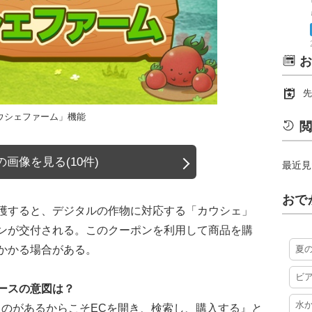
お
先
ウシェファーム」機能
閲
画像を見る(10件)
最近見
おで
穫すると、デジタルの作物に対応する「カウシェ」
ンが交付される。このクーポンを利用して商品を購
かかる場合がある。
夏
ビ
ースの意図は？
水
ものがあるからこそECを開き、検索し、購入する』と