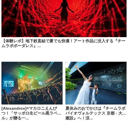
【体験レポ】地下鉄直結で夏でも快適！アート作品に没入する『チー
ムラボボーダレス』...
[Alexandros]×マカロニえんぴ
夏休みのおでかけは『チームラボ
つ！「サッポロ生ビール黒ラベ
バイオヴォルテックス 京都 - 大成
ル」が贈る一...
建設』へ！涼...