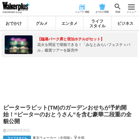
ニュース･連載
おでかけ情報
検 索
メニュー
ライフ
おでかけ
グルメ
エンタメ
ビジネス
スタイル
【臨港パーク席と宿泊ホテルがセット】
花火を間近で堪能できる！「みなとみらいフェスティバ
ル」鑑賞ツアーを販売中
ピーターラビット(TM)のガーデンおせちが予約開
始！“ピーターのおとうさん”を含む豪華二段重の全
貌公開
2024年9月20日
東京ウォーカー（全国版）
全国
ライフスタイル