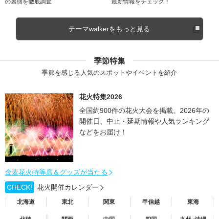
の裏側を徹底調査
最新情報をチェック！
テーマwalkerをもっと見る
季節特集
季節を感じる人気のスポットやイベントを紹介
花火特集2026
全国約900件の花火大会を掲載。2026年の
開催日、中止・延期情報や人気ランキング
などをお届け！
金麦花火特等席＆グッズが当たる
CHECK!
花火開催カレンダー
北海道
東北
関東
甲信越
東海