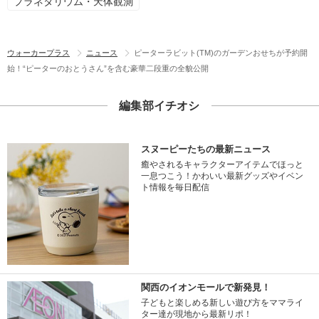
プラネタリウム・天体観測
ウォーカープラス
ニュース
ピーターラビット(TM)のガーデンおせちが予約開
始！“ピーターのおとうさん”を含む豪華二段重の全貌公開
編集部イチオシ
スヌーピーたちの最新ニュース
癒やされるキャラクターアイテムでほっと
一息つこう！かわいい最新グッズやイベン
ト情報を毎日配信
関西のイオンモールで新発見！
子どもと楽しめる新しい遊び方をママライ
ター達が現地から最新リポ！