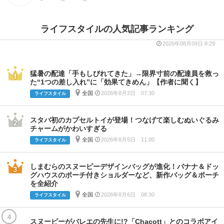
ライフスタイルの人気記事ランキング
2026年08月09日 8:29
猛暑の配達「手もしびれてきた」→限界寸前の配達員を救っ
た“1つの差し入れ”に「効果てきめん」【作者に聞く】
全国
2026年8月2日 07:30
ライフスタイル
スタバ初のカプセルトイが登場！つなげて楽しむぬいぐるみ
チャームがかわいすぎる
全国
2026年8月5日 11:00
ライフスタイル
しまむらのスヌーピーデザインバッグが進化！バナナ＆ドッ
グハウスのポーチ付きショルダーなど、新作バッグ＆ポーチ
を全紹介
全国
2026年8月6日 08:30
ライフスタイル
4
スヌーピーがバレエの先生に!?「Chacott」とのコラボアイ