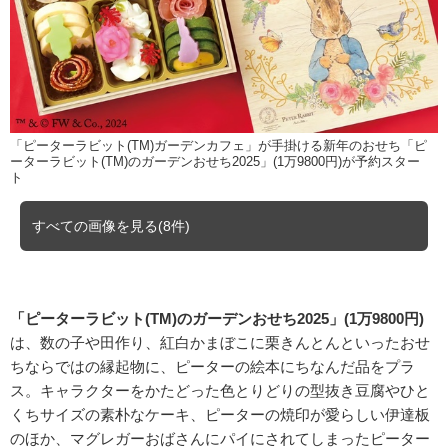
「ピーターラビット(TM)ガーデンカフェ」が手掛ける新年のおせち「ピ
ーターラビット(TM)のガーデンおせち2025」(1万9800円)が予約スター
ト
すべての画像を見る(8件)
「ピーターラビット(TM)のガーデンおせち2025」(1万9800円)
は、数の子や田作り、紅白かまぼこに栗きんとんといったおせ
ちならではの縁起物に、ピーターの絵本にちなんだ品をプラ
ス。キャラクターをかたどった色とりどりの型抜き豆腐やひと
くちサイズの素朴なケーキ、ピーターの焼印が愛らしい伊達板
のほか、マグレガーおばさんにパイにされてしまったピーター