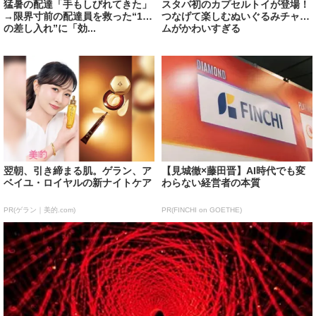
猛暑の配達「手もしびれてきた」
スタバ初のカプセルトイが登場！
→限界寸前の配達員を救った“1つ
つなげて楽しむぬいぐるみチャー
の差し入れ”に「効...
ムがかわいすぎる
翌朝、引き締まる肌。ゲラン、ア
【見城徹×藤田晋】AI時代でも変
ベイユ・ロイヤルの新ナイトケア
わらない経営者の本質
PR(ゲラン｜美的.com)
PR(FINCHI on GOETHE)