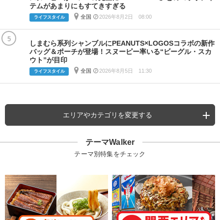
テムがあまりにもすてきすぎる
全国
2026年8月2日 08:00
ライフスタイル
5
しまむら系列シャンブルにPEANUTS×LOGOSコラボの新作
バッグ＆ポーチが登場！スヌーピー率いる“ビーグル・スカ
ウト”が目印
全国
2026年8月5日 11:30
ライフスタイル
エリアやカテゴリを変更する
テーマWalker
テーマ別特集をチェック