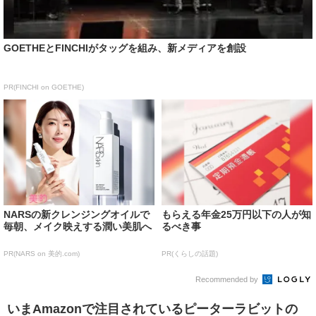
GOETHEとFINCHIがタッグを組み、新メディアを創設
PR(FINCHI on GOETHE)
NARSの新クレンジングオイルで
もらえる年金25万円以下の人が知
毎朝、メイク映えする潤い美肌へ
るべき事
PR(NARS on 美的.com)
PR(くらしの話題)
Recommended by
いまAmazonで注目されているピーターラビットの