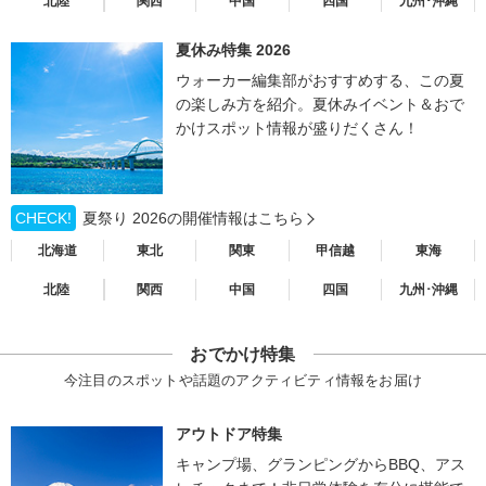
北陸
関西
中国
四国
九州･沖縄
夏休み特集 2026
ウォーカー編集部がおすすめする、この夏
の楽しみ方を紹介。夏休みイベント＆おで
かけスポット情報が盛りだくさん！
CHECK!
夏祭り 2026の開催情報はこちら
北海道
東北
関東
甲信越
東海
北陸
関西
中国
四国
九州･沖縄
おでかけ特集
今注目のスポットや話題のアクティビティ情報をお届け
アウトドア特集
キャンプ場、グランピングからBBQ、アス