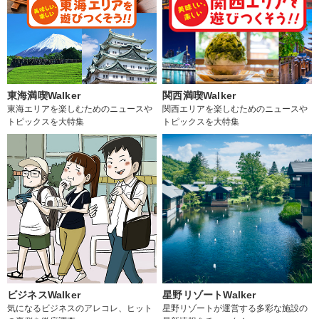
東海満喫Walker
関西満喫Walker
東海エリアを楽しむためのニュースや
関西エリアを楽しむためのニュースや
トピックスを大特集
トピックスを大特集
ビジネスWalker
星野リゾートWalker
気になるビジネスのアレコレ、ヒット
星野リゾートが運営する多彩な施設の