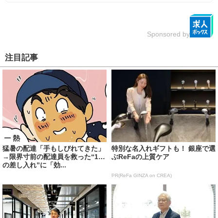
Sponsored by
注目記事
猛暑の配達「手もしびれてきた」
特別な名入れギフトも！ 銀座で選
→限界寸前の配達員を救った“1つ
ぶReFaの上質ケア
の差し入れ”に「効...
PR(ReFa GINZA on CREA)