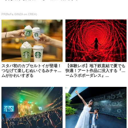
PR(ReFa GINZA on CREA)
スタバ初のカプセルトイが登場！
【体験レポ】地下鉄直結で夏でも
つなげて楽しむぬいぐるみチャー
快適！アート作品に没入する『チ
ムがかわいすぎる
ームラボボーダレス』...