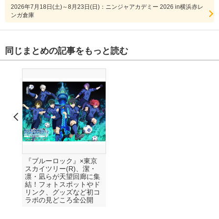
2026年7月18日(土)～8月23日(日)：ニンジャアカデミー 2026 in横浜赤レ
ンガ倉庫
同じまとめの記事をもっと読む
『ブルーロック』×東京
スカイツリー(R)、潔・
凛・凪らが天望回廊に集
結！フォトスポットやド
リンク、グッズなど初コ
ラボの見どころ全公開