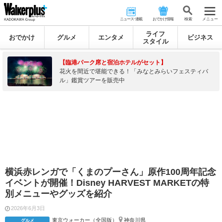
ニュース･連載
おでかけ情報
検 索
メニュー
ライフ
おでかけ
グルメ
エンタメ
ビジネス
スタイル
【臨港パーク席と宿泊ホテルがセット】
花火を間近で堪能できる！「みなとみらいフェスティバ
ル」鑑賞ツアーを販売中
横浜赤レンガで「くまのプーさん」原作100周年記念
イベントが開催！Disney HARVEST MARKETの特
別メニューやグッズを紹介
2026年6月3日
東京ウォーカー（全国版）
神奈川県
グルメ