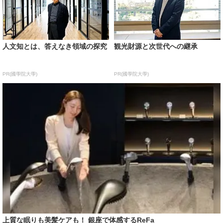
人文知とは、答えなき領域の探究
観光財源と次世代への継承
PR(國學院大學)
PR(國學院大學)
上質な眠りも美髪ケアも！ 銀座で体感するReFa