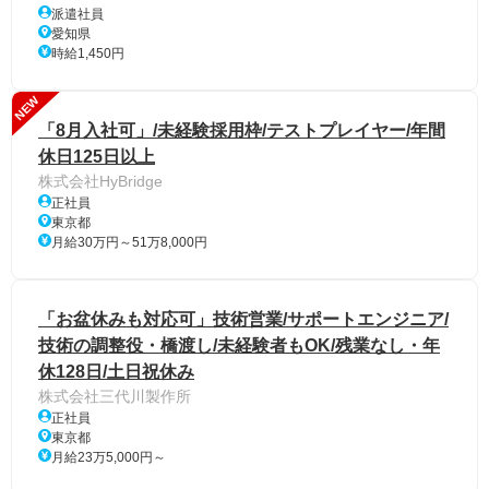
派遣社員
愛知県
時給1,450円
NEW
「8月入社可」/未経験採用枠/テストプレイヤー/年間
休日125日以上
株式会社HyBridge
正社員
東京都
月給30万円～51万8,000円
「お盆休みも対応可」技術営業/サポートエンジニア/
技術の調整役・橋渡し/未経験者もOK/残業なし・年
休128日/土日祝休み
株式会社三代川製作所
正社員
東京都
月給23万5,000円～