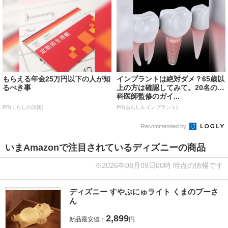
もらえる年金25万円以下の人が知
インプラントは絶対ダメ？65歳以
るべき事
上の方は確認してみて。20名の歯
科医師監修のガイ...
PR(くらしの話題)
PR(あんしんインプラント)
Recommended by
いまAmazonで注目されているディズニーの商品
※2026年08月09日00時 時点の情報です
ディズニー すやぷにゅライト くまのプーさ
ん
2,899
新品最安値：
円