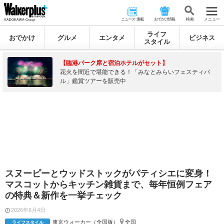
ニュース･連載
おでかけ情報
検 索
メニュー
ライフ
おでかけ
グルメ
エンタメ
ビジネス
スタイル
【臨港パーク席と宿泊ホテルがセット】
花火を間近で堪能できる！「みなとみらいフェスティバ
ル」鑑賞ツアーを販売中
スヌーピーとウッドストックがパティシエに変身！
マスコットからキッチン雑貨まで、毎年恒例フェア
の特典＆新作を一挙チェック
2026年6月4日
東京ウォーカー（全国版）
全国
ライフスタイル