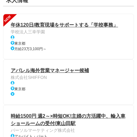
求人情報
NEW
年休120日/教育現場をサポートする「学校事務」
学校法人三幸学園
東京都
月給23万3,100円～
アパレル海外営業マネージャー候補
株式会社SHIFFON
東京都
時給1500円 週2～×時短OK!主婦の方活躍中、輸入車
ショールームの受付/東山田駅
パーソルマーケティング株式会社
アルバイト・パート