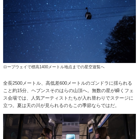
ロープウェイで標高1400メートル地点までの星空遊覧へ
全長2500メートル、高低差600メートルのゴンドラに揺られる
こと約15分、ヘブンスそのはらの山頂へ。無数の星が瞬くフェ
ス会場では、人気アーティストたちが入れ替わりでステージに
立つ。夏は天の川が見られるのもこの季節ならではだ。