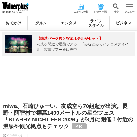
ニュース･連載
おでかけ情報
検 索
メニュー
ライフ
おでかけ
グルメ
エンタメ
ビジネス
スタイル
【臨港パーク席と宿泊ホテルがセット】
花火を間近で堪能できる！「みなとみらいフェスティバ
ル」鑑賞ツアーを販売中
miwa、石崎ひゅーい、友成空ら70組超が出演。長
野・阿智村で標高1400メートルの星空フェス
「STARRY NIGHT FES 2026」が8月に開催！付近の
温泉や観光拠点もチェック
2026年7月8日