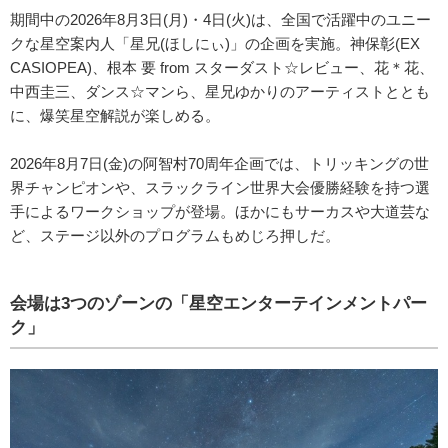
期間中の2026年8月3日(月)・4日(火)は、全国で活躍中のユニー
クな星空案内人「星兄(ほしにぃ)」の企画を実施。神保彰(EX
CASIOPEA)、根本 要 from スターダスト☆レビュー、花＊花、
中西圭三、ダンス☆マンら、星兄ゆかりのアーティストととも
に、爆笑星空解説が楽しめる。
2026年8月7日(金)の阿智村70周年企画では、トリッキングの世
界チャンピオンや、スラックライン世界大会優勝経験を持つ選
手によるワークショップが登場。ほかにもサーカスや大道芸な
ど、ステージ以外のプログラムもめじろ押しだ。
会場は3つのゾーンの「星空エンターテインメントパー
ク」