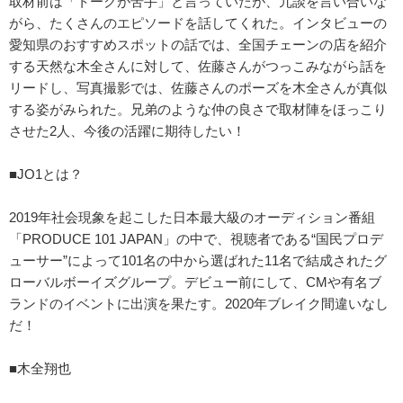
取材前は「トークが苦手」と言っていたが、冗談を言い合いな
がら、たくさんのエピソードを話してくれた。インタビューの
愛知県のおすすめスポットの話では、全国チェーンの店を紹介
する天然な木全さんに対して、佐藤さんがつっこみながら話を
リードし、写真撮影では、佐藤さんのポーズを木全さんが真似
する姿がみられた。兄弟のような仲の良さで取材陣をほっこり
させた2人、今後の活躍に期待したい！
■JO1とは？
2019年社会現象を起こした日本最大級のオーディション番組
「PRODUCE 101 JAPAN」の中で、視聴者である“国民プロデ
ューサー”によって101名の中から選ばれた11名で結成されたグ
ローバルボーイズグループ。デビュー前にして、CMや有名ブ
ランドのイベントに出演を果たす。2020年ブレイク間違いなし
だ！
■木全翔也