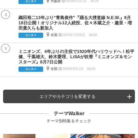
大阪府
2018年5月1日 20:26
エンタメ
4
織田裕二13年ぶり“青島俊作”『踊る大捜査線 N.E.W.』9月
18日公開！オリジナル12人続投、佐々木蔵之介・趣里・増
田貴久らも新加入
全国
2026年7月25日 08:00
エンタメ
5
ミニオンズ、4年ぶりの主役で1920年代ハリウッドへ！松平
健、千葉雄大、鈴木愛理、LiSAが吹替『ミニオンズ＆モン
スターズ』8月7日公開
全国
2026年8月1日 08:00
エンタメ
エリアやカテゴリを変更する
テーマWalker
テーマ別特集をチェック