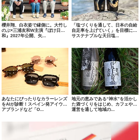
櫻井翔、白衣姿で縁側に。大竹し
「塩づくりを通して、日本の自給
のぶ×三浦友和W主演『ぼけ日
自足率を上げていく」を目標に、
和』2027年公開、矢...
サステナブルな天日塩...
あなたにぴったりなカラーレンズ
地元の恵みである“神水”を活かし
をAIが診断！スペイン発アイウェ
た酒づくりをはじめ、カフェや宿
アブランドなど「O...
運営を通して地域の...