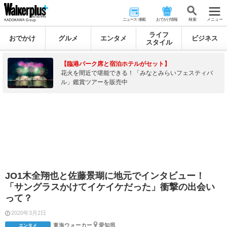
ニュース･連載
おでかけ情報
検 索
メニュー
ライフ
おでかけ
グルメ
エンタメ
ビジネス
スタイル
【臨港パーク席と宿泊ホテルがセット】
花火を間近で堪能できる！「みなとみらいフェスティバ
ル」鑑賞ツアーを販売中
JO1木全翔也と佐藤景瑚に地元でインタビュー！
「サングラスかけてイケイケだった」衝撃の出会い
って？
2020年3月2日
東海ウォーカー
愛知県
エンタメ