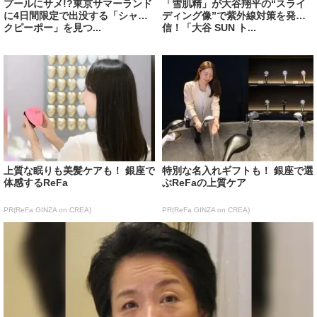
プールにサメ!?東京サマーランド
「雪肌精」が大谷翔平の“スライ
に4日間限定で出没する「シャー
ディング像”で紫外線対策を発
クピーポー」を見つ...
信！「大谷 SUN ト...
上質な眠りも美髪ケアも！ 銀座で
特別な名入れギフトも！ 銀座で選
体感するReFa
ぶReFaの上質ケア
PR(ReFa GINZA on CREA)
PR(ReFa GINZA on CREA)