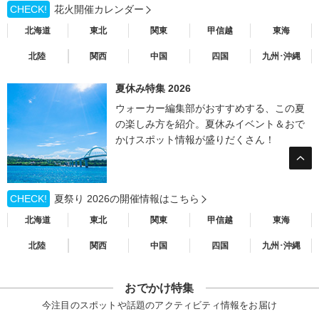
CHECK!
花火開催カレンダー
北海道
東北
関東
甲信越
東海
北陸
関西
中国
四国
九州･沖縄
夏休み特集 2026
ウォーカー編集部がおすすめする、この夏
の楽しみ方を紹介。夏休みイベント＆おで
かけスポット情報が盛りだくさん！
CHECK!
夏祭り 2026の開催情報はこちら
北海道
東北
関東
甲信越
東海
北陸
関西
中国
四国
九州･沖縄
おでかけ特集
今注目のスポットや話題のアクティビティ情報をお届け