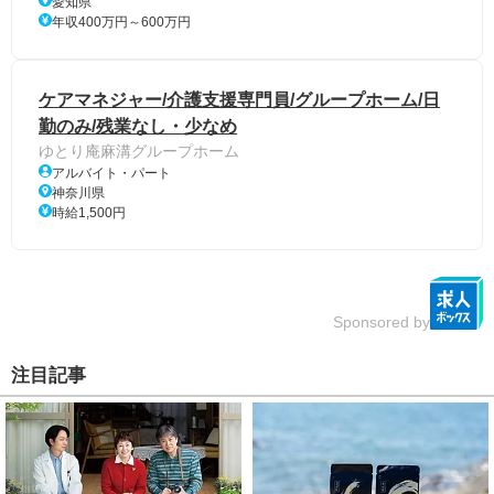
愛知県
年収400万円～600万円
ケアマネジャー/介護支援専門員/グループホーム/日
勤のみ/残業なし・少なめ
ゆとり庵麻溝グループホーム
アルバイト・パート
神奈川県
時給1,500円
Sponsored by
注目記事