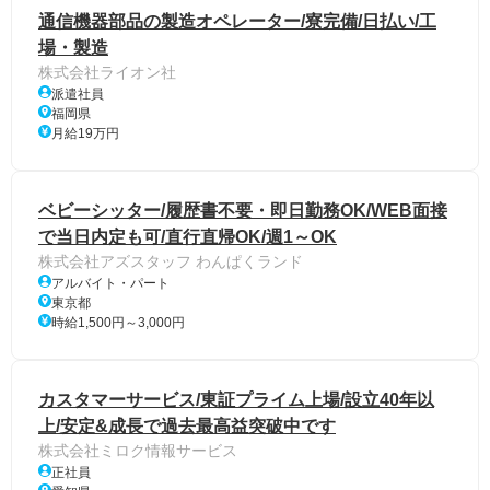
通信機器部品の製造オペレーター/寮完備/日払い/工
場・製造
株式会社ライオン社
派遣社員
福岡県
月給19万円
ベビーシッター/履歴書不要・即日勤務OK/WEB面接
で当日内定も可/直行直帰OK/週1～OK
株式会社アズスタッフ わんぱくランド
アルバイト・パート
東京都
時給1,500円～3,000円
カスタマーサービス/東証プライム上場/設立40年以
上/安定&成長で過去最高益突破中です
株式会社ミロク情報サービス
正社員