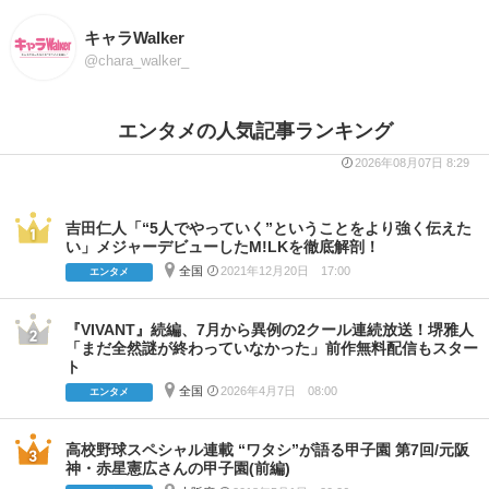
キャラWalker
@chara_walker_
エンタメの人気記事ランキング
2026年08月07日 8:29
吉田仁人「“5人でやっていく”ということをより強く伝えた
い」メジャーデビューしたM!LKを徹底解剖！
全国
2021年12月20日 17:00
エンタメ
『VIVANT』続編、7月から異例の2クール連続放送！堺雅人
「まだ全然謎が終わっていなかった」前作無料配信もスター
ト
全国
2026年4月7日 08:00
エンタメ
高校野球スペシャル連載 “ワタシ”が語る甲子園 第7回/元阪
神・赤星憲広さんの甲子園(前編)