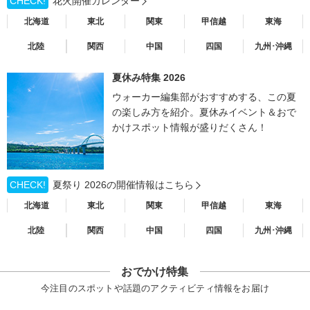
CHECK!
花火開催カレンダー
北海道
東北
関東
甲信越
東海
北陸
関西
中国
四国
九州･沖縄
夏休み特集 2026
ウォーカー編集部がおすすめする、この夏
の楽しみ方を紹介。夏休みイベント＆おで
かけスポット情報が盛りだくさん！
CHECK!
夏祭り 2026の開催情報はこちら
北海道
東北
関東
甲信越
東海
北陸
関西
中国
四国
九州･沖縄
おでかけ特集
今注目のスポットや話題のアクティビティ情報をお届け