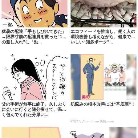
猛暑の配達「手もしびれてきた」
エコフィードを推進し、働く人の
→限界寸前の配達員を救った“1つ
環境改善も考えながら、健康でお
の差し入れ”に「効...
いしい“知多ポーク”...
父の手術が無事に終了。久しぶり
肌悩みの根本改善には“基底膜”！
に会いに行くと随分痩せて、温か
く包んでくれた分厚い...
PR(エリクシール on 美的.com)