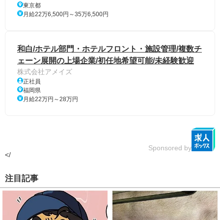
東京都
月給22万6,500円～35万6,500円
和白/ホテル部門・ホテルフロント・施設管理/複数チ
ェーン展開の上場企業/初任地希望可能/未経験歓迎
株式会社アメイズ
正社員
福岡県
月給22万円～28万円
Sponsored by
</
注目記事