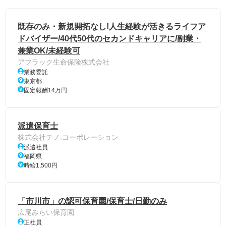
既存のみ・新規開拓なし!人生経験が活きるライフア
ドバイザー/40代50代のセカンドキャリアに/副業・
兼業OK/未経験可
アフラック生命保険株式会社
業務委託
東京都
固定報酬14万円
派遣保育士
株式会社テノ.コーポレーション
派遣社員
福岡県
時給1,500円
「市川市」の認可保育園/保育士/日勤のみ
広尾みらい保育園
正社員