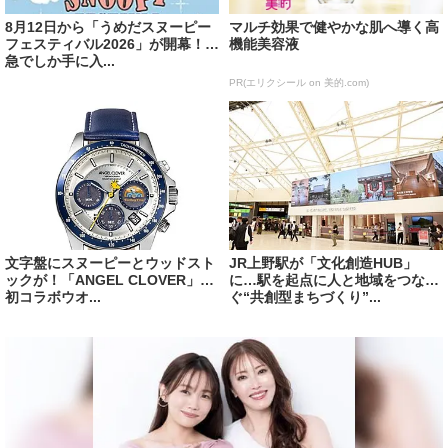
8月12日から「うめだスヌーピー
マルチ効果で健やかな肌へ導く高
フェスティバル2026」が開幕！阪
機能美容液
急でしか手に入...
PR(エリクシール on 美的.com)
文字盤にスヌーピーとウッドスト
JR上野駅が「文化創造HUB」
ックが！「ANGEL CLOVER」の
に…駅を起点に人と地域をつな
初コラボウオ...
ぐ“共創型まちづくり”...