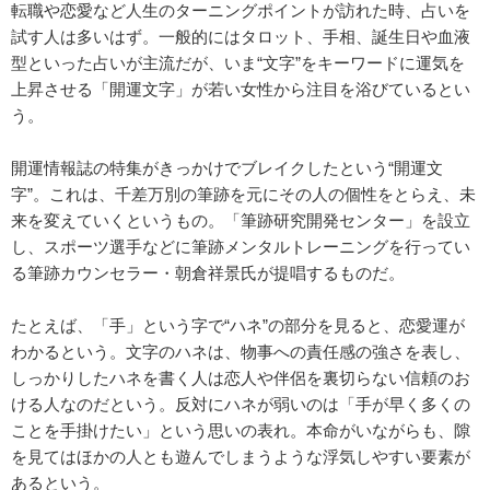
転職や恋愛など人生のターニングポイントが訪れた時、占いを
試す人は多いはず。一般的にはタロット、手相、誕生日や血液
型といった占いが主流だが、いま“文字”をキーワードに運気を
上昇させる「開運文字」が若い女性から注目を浴びているとい
う。
開運情報誌の特集がきっかけでブレイクしたという“開運文
字”。これは、千差万別の筆跡を元にその人の個性をとらえ、未
来を変えていくというもの。「筆跡研究開発センター」を設立
し、スポーツ選手などに筆跡メンタルトレーニングを行ってい
る筆跡カウンセラー・朝倉祥景氏が提唱するものだ。
たとえば、「手」という字で“ハネ”の部分を見ると、恋愛運が
わかるという。文字のハネは、物事への責任感の強さを表し、
しっかりしたハネを書く人は恋人や伴侶を裏切らない信頼のお
ける人なのだという。反対にハネが弱いのは「手が早く多くの
ことを手掛けたい」という思いの表れ。本命がいながらも、隙
を見てはほかの人とも遊んでしまうような浮気しやすい要素が
あるという。