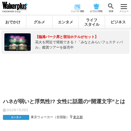
ニュース･連載
おでかけ情報
検 索
メニュー
ライフ
おでかけ
グルメ
エンタメ
ビジネス
スタイル
【臨港パーク席と宿泊ホテルがセット】
花火を間近で堪能できる！「みなとみらいフェスティバ
ル」鑑賞ツアーを販売中
ハネが弱いと浮気性!? 女性に話題の“開運文字”とは
2012年7月29日
東京ウォーカー（全国版）
東京都
エンタメ