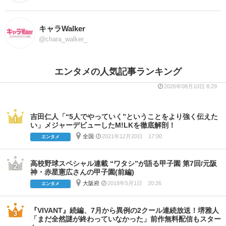
キャラWalker
@chara_walker_
エンタメの人気記事ランキング
2026年08月10日 8:29
吉田仁人「“5人でやっていく”ということをより強く伝えた
い」メジャーデビューしたM!LKを徹底解剖！
全国
2021年12月20日 17:00
エンタメ
高校野球スペシャル連載 “ワタシ”が語る甲子園 第7回/元阪
神・赤星憲広さんの甲子園(前編)
大阪府
2018年5月1日 20:26
エンタメ
『VIVANT』続編、7月から異例の2クール連続放送！堺雅人
「まだ全然謎が終わっていなかった」前作無料配信もスター