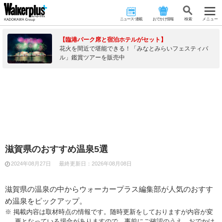
ニュース･連載
おでかけ情報
検 索
メニュー
【臨港パーク席と宿泊ホテルがセット】
花火を間近で堪能できる！「みなとみらいフェスティバ
ル」鑑賞ツアーを販売中
滋賀県のおすすめ温泉5選
2024年08月27日
最終更新日：
2026年08月08日
滋賀県の温泉の中からウォーカープラス編集部が人気のおすす
め温泉をピックアップ。
※ 掲載内容は取材時点の情報です。随時更新をしておりますが内容が変
更となっている場合がありますので、事前にご確認のうえ、おでかけ