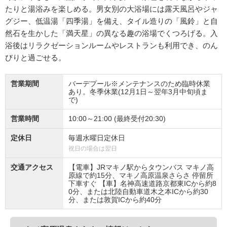
たりと湯浴みを楽しめる。男女別の大浴場には露天風呂やジャ
グジー、低温湯「四季湯」を備え、タイル造りの「風鈴」と自
然石を生かした「満天星」の異なる趣の浴場でくつろげる。入
浴後はリラクゼーションルームやレストランも利用でき、のん
びりと過ごせる。
営業期間
バーデプール※メンテナンスのため臨時休業
あり。冬季休業(12月1日～翌年3月中旬頃ま
で)
営業時間
10:00～21:00 (最終受付20:30)
定休日
毎週水曜日定休日
祝日の場合は翌日
交通アクセス
【電車】JRマキノ駅からタウンバス マキノ高
原線で約15分、マキノ高原温泉さらさ 停留所
下車すぐ 【車】名神高速道路京都東ICから約8
0分、または北陸自動車道木之本ICから約30
分、または敦賀ICから約40分