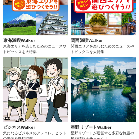
東海満喫Walker
関西満喫Walker
東海エリアを楽しむためのニュースや
関西エリアを楽しむためのニュースや
トピックスを大特集
トピックスを大特集
ビジネスWalker
星野リゾートWalker
気になるビジネスのアレコレ、ヒット
星野リゾートが運営する多彩な施設の
の裏側を徹底調査
最新情報をチェック！