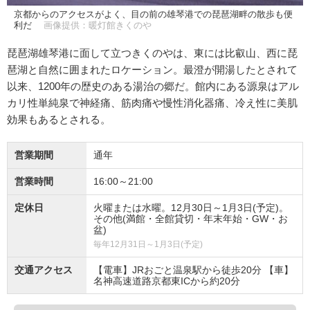
京都からのアクセスがよく、目の前の雄琴港での琵琶湖畔の散歩も便
利だ
画像提供：暖灯館きくのや
琵琶湖雄琴港に面して立つきくのやは、東には比叡山、西に琵
琶湖と自然に囲まれたロケーション。最澄が開湯したとされて
以来、1200年の歴史のある湯治の郷だ。館内にある源泉はアル
カリ性単純泉で神経痛、筋肉痛や慢性消化器痛、冷え性に美肌
効果もあるとされる。
営業期間
通年
営業時間
16:00～21:00
定休日
火曜または水曜。12月30日～1月3日(予定)。
その他(満館・全館貸切・年末年始・GW・お
盆)
毎年12月31日～1月3日(予定)
交通アクセス
【電車】JRおごと温泉駅から徒歩20分 【車】
名神高速道路京都東ICから約20分