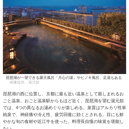
琵琶湖が一望できる露天風呂「月心の湯」やヒノキ風呂、足湯もある
画像提供：湯元舘
琵琶湖の西に位置し、京都に最も近い温泉として親しまれるお
ごと温泉。おごと温泉駅からもほど近く、琵琶湖を望む湯元舘
では、4つの異なるお湯めぐりが楽しめる。泉質はアルカリ性単
純泉で、神経痛や冷え性、疲労回復に効くとされる。目にも鮮
やかな旬の食材や近江牛を使った、料理長自慢の味覚を堪能し
たい。