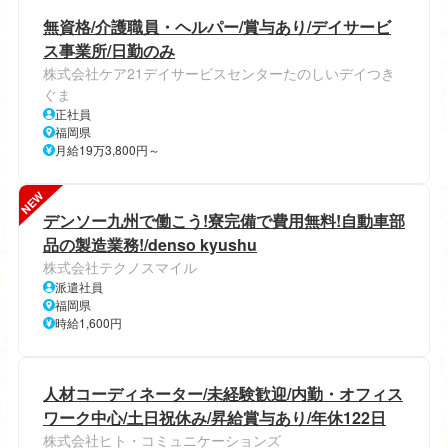
無資格/介護職員・ヘルパー/賞与あり/デイサービ
ス事業所/日勤のみ
株式会社ケア21デイサービスセンターたのしいデイつき
ぐま
正社員
福岡県
月給19万3,800円～
NEW
デンソー九州で働こう!寮完備で費用無料!自動車部
品の製造業務!/denso kyushu
株式会社テクノスマイル
派遣社員
福岡県
時給1,600円
人材コーディネーター/未経験歓迎/内勤・オフィス
ワーク中心/土日祝休み/昇給賞与あり/年休122日
株式会社ヒト・コミュニケーションズ