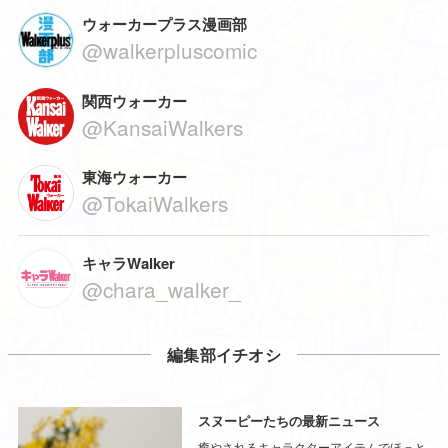
ウォーカープラス漫画部
@walkerpluscomic
関西ウォーカー
@KansaiWalkers
東海ウォーカー
@TokaiWalkers
キャラWalker
@chara_walker_
編集部イチオシ
スヌーピーたちの最新ニュース
癒やされるキャラクターアイテムでほっと