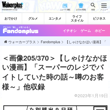
ニュース･連載
おでかけ情報
検 索
メニュー
ライフ
おでかけ
グルメ
エンタメ
ビジネス
スタイル
アナタの「推し」が見つかる！
イチオシ
ゲーム
ホビー
ウォーカープラス
Fandomplus
【しゃけなかほい漫画】「ス
＜画像205/370＞【しゃけなかほ
い漫画】「スーパーのレジでバ
イトしていた時の話～噂のお客
様～」他収録
2023年1月19日