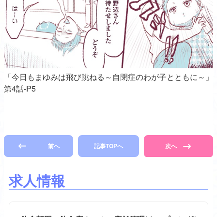
「今日もまゆみは飛び跳ねる～自閉症のわが子とともに～」
第4話-P5
前へ
記事TOPへ
次へ
求人情報