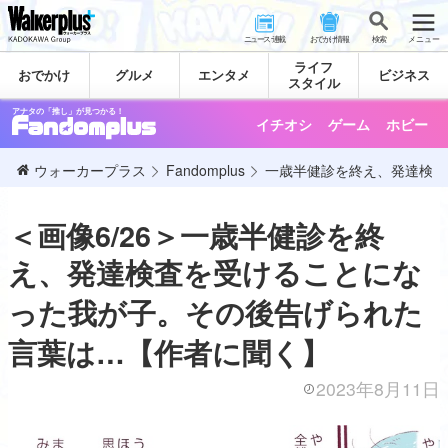
ニュース･連載
おでかけ情報
検 索
メニュー
ライフ
おでかけ
グルメ
エンタメ
ビジネス
スタイル
アナタの「推し」が見つかる！
イチオシ
ゲーム
ホビー
ウォーカープラス
Fandomplus
一歳半健診を終え、発達検査
＜画像6/26＞一歳半健診を終
え、発達検査を受けることにな
った我が子。その後告げられた
言葉は…【作者に聞く】
2023年8月11日