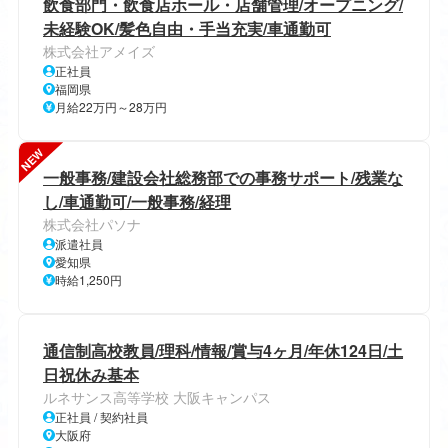
飲食部門・飲食店ホール・店舗管理/オープニング/
未経験OK/髪色自由・手当充実/車通勤可
株式会社アメイズ
正社員
福岡県
月給22万円～28万円
NEW
一般事務/建設会社総務部での事務サポート/残業な
し/車通勤可/一般事務/経理
株式会社パソナ
派遣社員
愛知県
時給1,250円
通信制高校教員/理科/情報/賞与4ヶ月/年休124日/土
日祝休み基本
ルネサンス高等学校 大阪キャンパス
正社員 / 契約社員
大阪府