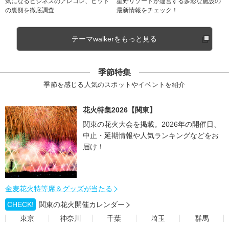
気になるビジネスのアレコレ、ヒット
星野リゾートが運営する多彩な施設の
の裏側を徹底調査
最新情報をチェック！
テーマwalkerをもっと見る
季節特集
季節を感じる人気のスポットやイベントを紹介
花火特集2026【関東】
関東の花火大会を掲載。2026年の開催日、
中止・延期情報や人気ランキングなどをお
届け！
金麦花火特等席＆グッズが当たる
CHECK!
関東の花火開催カレンダー
東京
神奈川
千葉
埼玉
群馬