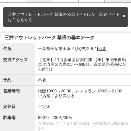
三井アウトレットパーク 幕張の
公式サイトほか、関連サイト
はこちらから
三井アウトレットパーク 幕張の基本データ
住所
千葉県千葉市美浜区ひび野2-6-1
[地図]
交通アクセス
【電車】JR海浜幕張駅南口前 【車】東関東自動
車道湾岸習志野ICから約5分。京葉道路幕張ICか
ら約9分
予約
不要
営業時間
物販10:00～20:00、レストラン 10:00～21:00
※店舗により異なる
定休日
不定休
駐車場
800台 200円/30分
利用金額に応じて最大4時間無料。一部対象外提携駐車場
あり