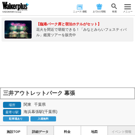
ニュース･連載
おでかけ情報
検 索
メニュー
【臨港パーク席と宿泊ホテルがセット】
花火を間近で堪能できる！「みなとみらいフェスティバ
ル」鑑賞ツアーを販売中
三井アウトレットパーク 幕張
関東
千葉県
場所
海浜幕張駅(千葉県)
最寄り駅
駐車場あり
入場無料
施設TOP
詳細データ
料金
地図
イベント情報