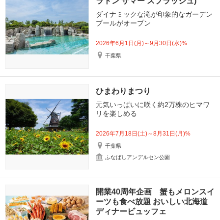
ラトン サマー スプラッシュ)
ダイナミックな滝が印象的なガーデン
プールがオープン
2026年6月1日(月)～9月30日(水)%
千葉県
ひまわりまつり
元気いっぱいに咲く約2万株のヒマワ
リを楽しめる
2026年7月18日(土)～8月31日(月)%
千葉県
ふなばしアンデルセン公園
開業40周年企画 蟹もメロンスイ
ーツも食べ放題 おいしい北海道
ディナービュッフェ