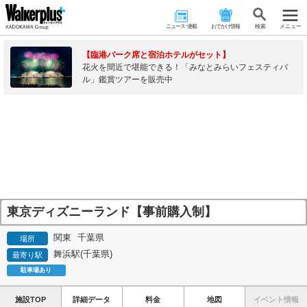
ニュース･連載
おでかけ情報
検 索
メニュー
【臨港パーク席と宿泊ホテルがセット】
花火を間近で堪能できる！「みなとみらいフェスティバ
ル」鑑賞ツアーを販売中
東京ディズニーランド【事前購入制】
関東
千葉県
場所
舞浜駅(千葉県)
最寄り駅
駐車場あり
施設TOP
詳細データ
料金
地図
イベント情報