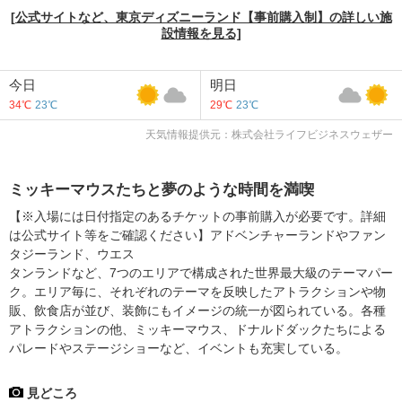
[公式サイトなど、東京ディズニーランド【事前購入制】の詳しい施
設情報を見る]
今日
明日
34℃
23℃
29℃
23℃
天気情報提供元：株式会社ライフビジネスウェザー
ミッキーマウスたちと夢のような時間を満喫
【※入場には日付指定のあるチケットの事前購入が必要です。詳細
は公式サイト等をご確認ください】アドベンチャーランドやファン
タジーランド、ウエス
タンランドなど、7つのエリアで構成された世界最大級のテーマパー
ク。エリア毎に、それぞれのテーマを反映したアトラクションや物
販、飲食店が並び、装飾にもイメージの統一が図られている。各種
アトラクションの他、ミッキーマウス、ドナルドダックたちによる
パレードやステージショーなど、イベントも充実している。
見どころ