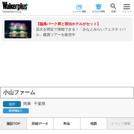
ニュース･連載
おでかけ情報
検 索
メニュー
【臨港パーク席と宿泊ホテルがセット】
花火を間近で堪能できる！「みなとみらいフェスティバ
ル」鑑賞ツアーを販売中
小山ファーム
関東
千葉県
場所
駐車場あり
施設TOP
詳細データ
料金
地図
イベント情報