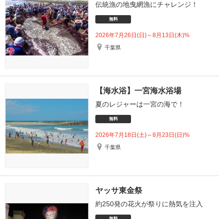
伝統漁の地曳網漁にチャレンジ！
無料
2026年7月26日(日)～8月13日(木)%
千葉県
【海水浴】一宮海水浴場
夏のレジャーは一宮の海で！
無料
2026年7月18日(土)～8月23日(日)%
千葉県
ヤッサ東金祭
約250発の花火が祭りに熱気を注入
無料