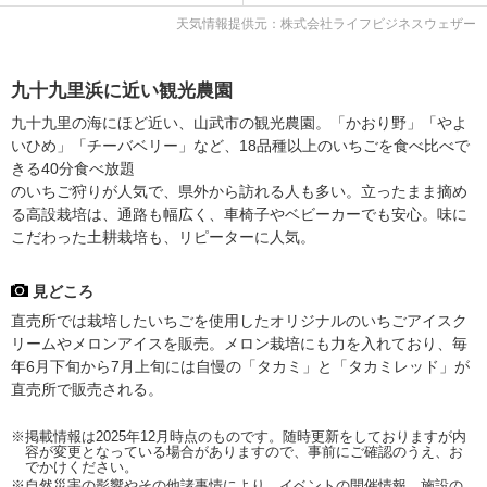
天気情報提供元：株式会社ライフビジネスウェザー
九十九里浜に近い観光農園
九十九里の海にほど近い、山武市の観光農園。「かおり野」「やよ
いひめ」「チーバベリー」など、18品種以上のいちごを食べ比べで
きる40分食べ放題
のいちご狩りが人気で、県外から訪れる人も多い。立ったまま摘め
る高設栽培は、通路も幅広く、車椅子やベビーカーでも安心。味に
こだわった土耕栽培も、リピーターに人気。
見どころ
直売所では栽培したいちごを使用したオリジナルのいちごアイスク
リームやメロンアイスを販売。メロン栽培にも力を入れており、毎
年6月下旬から7月上旬には自慢の「タカミ」と「タカミレッド」が
直売所で販売される。
※掲載情報は2025年12月時点のものです。随時更新をしておりますが内
容が変更となっている場合がありますので、事前にご確認のうえ、お
でかけください。
※自然災害の影響やその他諸事情により、イベントの開催情報、施設の