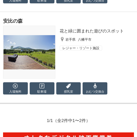
入場無料
駐車場
授乳室
おむつ
交換台
安比の森
花と緑に囲まれた遊びのスポット
岩手県
八幡平市
レジャー・リゾート施設
入場無料
駐車場
授乳室
おむつ
交換台
1/1
（全2件中1〜2件）