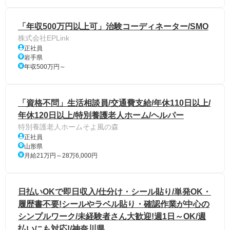
「年収500万円以上可」治験コーディネーター/SMO
株式会社EPLink
正社員
岩手県
年収500万円～
「資格不問」生活相談員/交通費支給/年休110日以上/
年休120日以上/特別養護老人ホーム/ヘルパー
特別養護老人ホームそよ風の森
正社員
山形県
月給21万円～28万6,000円
日払いOKで即日収入/仕分け・シール貼り/単発OK・
履歴書不要!シールやラベル貼り・確認作業が中心の
シンプルワーク/未経験者さん大歓迎!週1日～OK/週
払いにも対応!/神奈川県