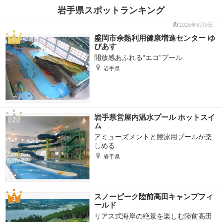
岩手県スポットランキング
2026年8月9日
盛岡市余熱利用健康増進センター ゆ
ぴあす
開放感あふれる“エコ”プール
岩手県
岩手県営屋内温水プール ホットスイ
ム
アミューズメントと競泳用プールが楽
しめる
岩手県
スノーピーク陸前高田キャンプフィ
ールド
リアス式海岸の絶景を楽しむ陸前高田