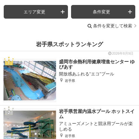
エリア変更
条件変更
条件を変更して検索
岩手県スポットランキング
2026年8月9日
盛岡市余熱利用健康増進センター ゆ
ぴあす
開放感あふれる“エコ”プール
岩手県
岩手県営屋内温水プール ホットスイ
ム
アミューズメントと競泳用プールが楽
しめる
岩手県