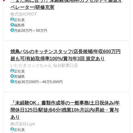
「まだ間に合う!」未経験採用枠/カプセルトイ製造オ
ペレーター/研修充実
株式会社RIOT
正社員
福島県
月給28万円～50万円
焼鳥バルのキッチンスタッフ/店長候補/年収600万円
超も可/有給取得率100%/賞与年3回 規定あり
いただきコッコちゃん 仙台駅東口店
正社員
宮城県
月給36万200円～46万5,000円
「未経験OK」書類作成等の一般事務/土日祝休み/年
間休日125日/駅徒歩6分!残業10h月以内/昇給・賞与
あり
株式会社Liyd
正社員