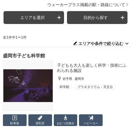
ウォーカープラス掲載の駅・路線について
エリアを選択
目的から探す
全1件中1〜1件
エリアや条件で絞り込む
盛岡市子ども科学館
子どもも大人も楽しく科学・技術にふ
れられる施設
岩手県
盛岡市
科学館
プラネタリウム・天文台
駐車場
授乳室
おむつ
交換台
ベビーカー