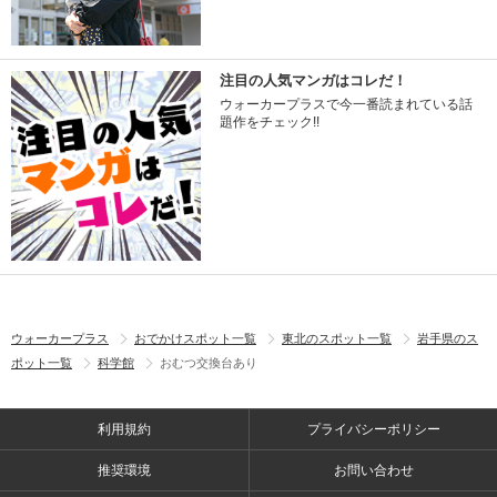
注目の人気マンガはコレだ！
ウォーカープラスで今一番読まれている話
題作をチェック!!
ウォーカープラス
おでかけスポット一覧
東北のスポット一覧
岩手県のス
ポット一覧
科学館
おむつ交換台あり
利用規約
プライバシーポリシー
推奨環境
お問い合わせ