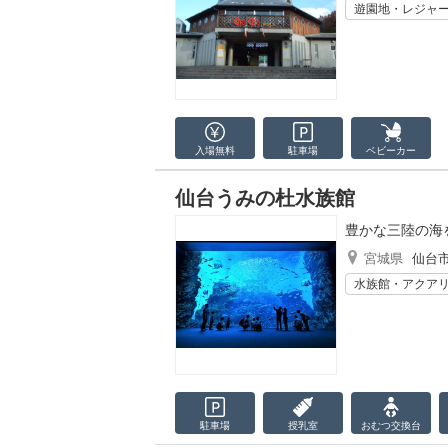
遊園地・レジャ
入場無料
駐車場
ベビーカー
仙台うみの杜水族館
豊かな三陸の海
宮城県
仙台
水族館・アクア
駐車場
授乳室
おむつ
交換台