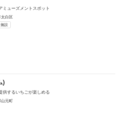
アミューズメントスポット
市太白区
ー施設
ム)
提供するいちごが楽しめる
郡山元町