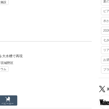
夏
ー施設
ビ
水
20
七
リ
を大水槽で再現
お
市宮城野区
リウム
プ
ベビーカー