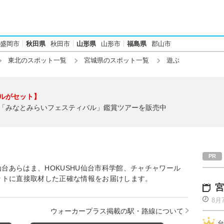
盛岡市
秋田県
秋田市
山形県
山形市
福島県
郡山市
東北のスポット一覧
宮城県のスポット一覧
遊ぶ
ルがセット】
「みなとみらいフェスティバル」鑑賞ツアーを販売中
仙台あらはま、HOKUSHU仙台市科学館、チャチャワール
ットに直接取材した正確な情報をお届けします。
宮
8月
ウォーカープラス掲載の駅・路線について
台