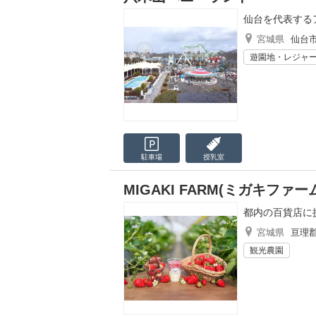
仙台を代表する
宮城県
仙台
遊園地・レジャ
駐車場
授乳室
MIGAKI FARM(ミガキファー
都内の百貨店に
宮城県
亘理
観光農園