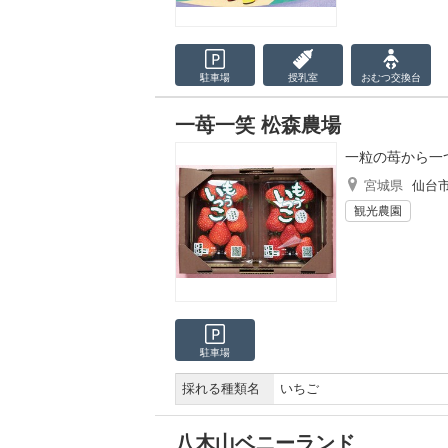
駐車場
授乳室
おむつ
交換台
一苺一笑 松森農場
一粒の苺から一
宮城県
仙台
観光農園
駐車場
採れる種類名
いちご
八木山ベニーランド