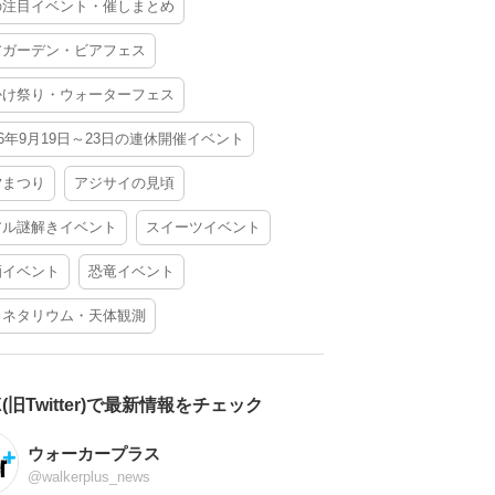
の注目イベント・催しまとめ
アガーデン・ビアフェス
かけ祭り・ウォーターフェス
26年9月19日～23日の連休開催イベント
夕まつり
アジサイの見頃
アル謎解きイベント
スイーツイベント
酒イベント
恐竜イベント
ラネタリウム・天体観測
X(旧Twitter)で最新情報をチェック
ウォーカープラス
@walkerplus_news