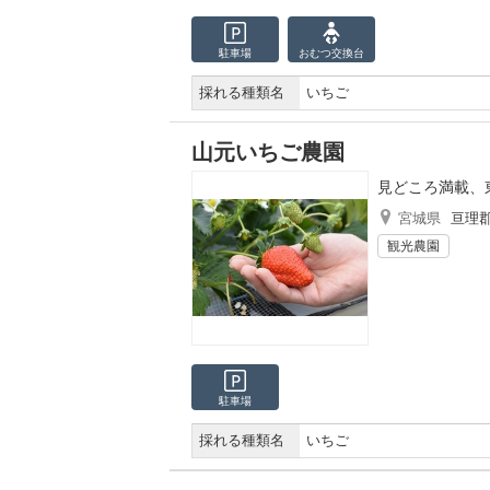
駐車場
おむつ
交換台
採れる種類名
いちご
山元いちご農園
見どころ満載、
宮城県
亘理
観光農園
駐車場
採れる種類名
いちご