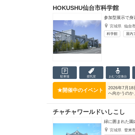
HOKUSHU仙台市科学館
参加型展示で身
宮城県
仙台
科学館
屋内
駐車場
授乳室
おむつ
交換台
2026年7月
開催中のイベント
へ向かうのか」
チャチャワールドいしこし
緑に囲まれた園
宮城県
登米