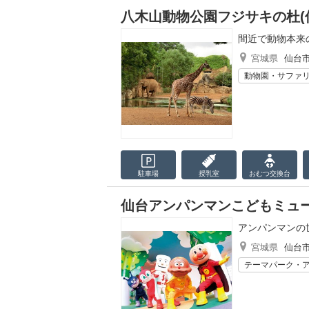
八木山動物公園フジサキの杜(
間近で動物本来
宮城県
仙台
動物園・サファ
駐車場
授乳室
おむつ
交換台
仙台アンパンマンこどもミュ
アンパンマンの
宮城県
仙台
テーマパーク・