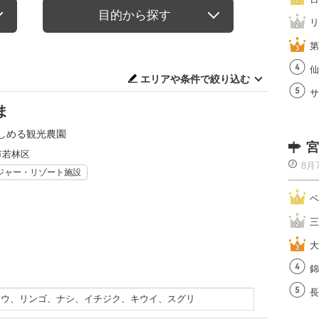
目的から探す
リ
第
仙
エリアや条件で絞り込む
サ
ま
しめる観光農園
宮
市若林区
8月
ジャー・リゾート施設
ベ
三
大
錦
長
ドウ、リンゴ、ナシ、イチジク、キウイ、スグリ