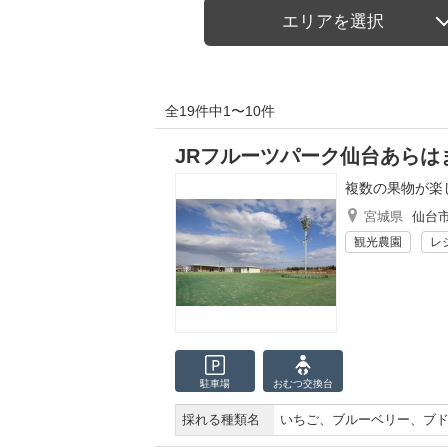
エリアを選択
全19件中1〜10件
JRフルーツパーク仙台あらは
複数の果物が楽
宮城県
仙台
観光農園
レ
駐車場
おむつ
交換台
採れる種類名
いちご、ブルーベリー、ブ