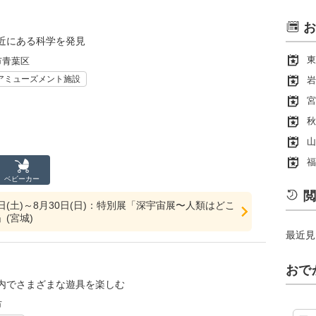
お
近にある科学を発見
東
市青葉区
アミューズメント施設
岩
宮
秋
山
福
ベビーカー
閲
18日(土)～8月30日(日)：特別展「深宇宙展〜人類はどこ
(宮城)
最近見
おで
内でさまざまな遊具を楽しむ
市