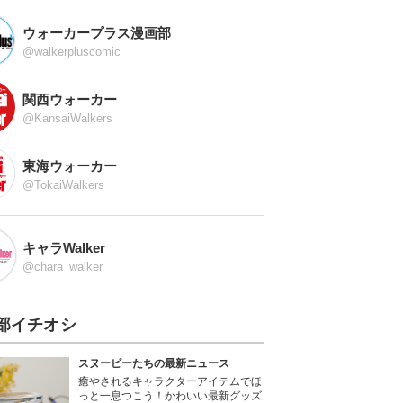
ウォーカープラス漫画部
@walkerpluscomic
関西ウォーカー
@KansaiWalkers
東海ウォーカー
@TokaiWalkers
キャラWalker
@chara_walker_
部イチオシ
スヌーピーたちの最新ニュース
癒やされるキャラクターアイテムでほ
っと一息つこう！かわいい最新グッズ