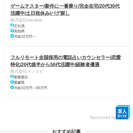
ゲームテスター/新作に一番乗り/完全在宅/20代30代
活躍中/土日祝休み/バグ探し
株式会社warabar
正社員
高知県
月給32万円～
フルリモート全国採用の電話占いカウンセラー/恋愛
特化/20代後半から50代活躍中/経験者優遇
株式会社インスピ
業務委託
愛媛県
月給10万円～50万円
Sponsored by
おすすめ記事