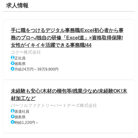
求人情報
手に職をつけるデジタル事務職/Excel初心者から事
務のプロへ/独自の研修「Excel道」×資格取得保障!
女性がイキイキ活躍できる事務職/44
コクー株式会社
正社員
徳島県
月給24万円～39万9,900円
未経験も安心!木材の梱包等/残業少なめ/未経験OK!木
材加工など
パーソルファクトリーパートナーズ株式会社
派遣社員
徳島県
時給1,220円～