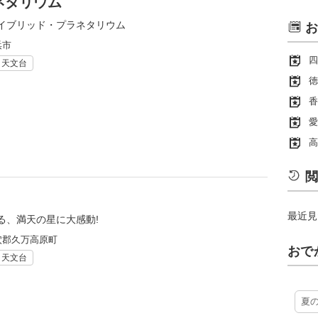
ネタリウム
イブリッド・プラネタリウム
お
浜市
四
・天文台
徳
香
愛
高
閲
最近見
る、満天の星に大感動!
穴郡久万高原町
おで
・天文台
夏