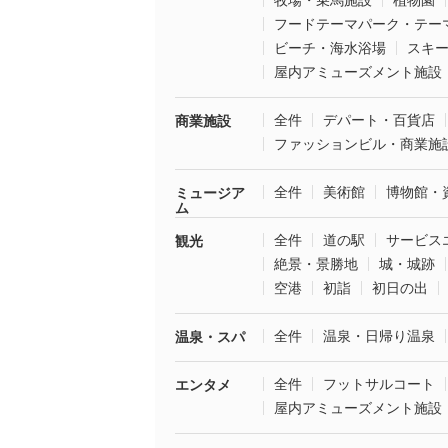
牧場・乗馬施設
植物園
フードテーマパーク・テー
ビーチ・海水浴場
スキ
屋内アミューズメント施設
全件
デパート・百貨店
商業施設
ファッションビル・商業施
全件
美術館
博物館・
ミュージア
ム
全件
道の駅
サービス
観光
絶景・景勝地
城・城跡
空港
初詣
初日の出
全件
温泉・日帰り温泉
温泉・スパ
全件
フットサルコート
エンタメ
屋内アミューズメント施設