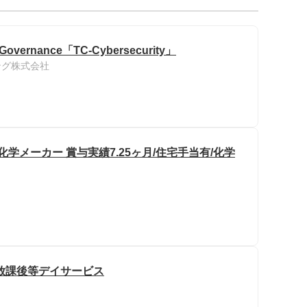
ty Governance「TC-Cybersecurity」
ング株式会社
学メーカー 賞与実績7.25ヶ月/住宅手当有/化学
放課後等デイサービス