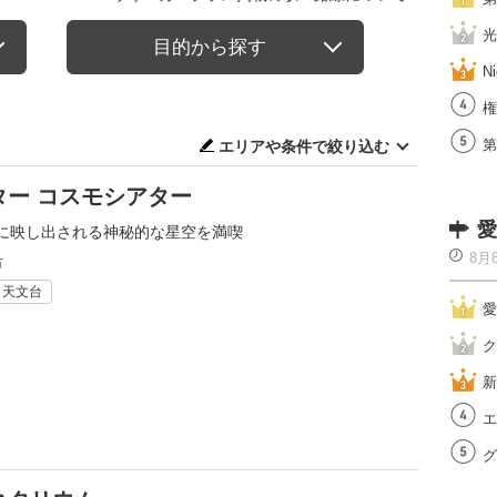
光
目的から探す
Ni
権
第
エリアや条件で絞り込む
ー コスモシアター
愛
に映し出される神秘的な星空を満喫
8月
市
・天文台
愛
ク
新
エ
グ