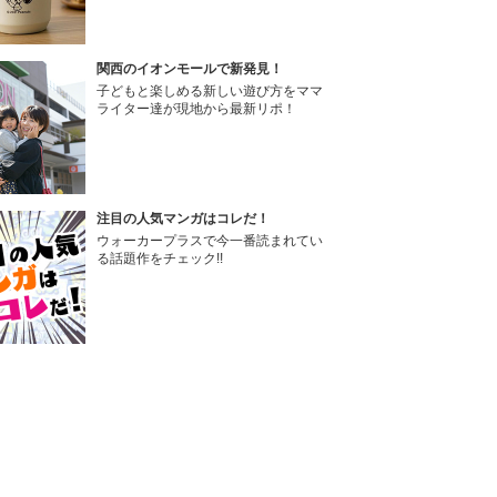
関西のイオンモールで新発見！
子どもと楽しめる新しい遊び方をママ
ライター達が現地から最新リポ！
注目の人気マンガはコレだ！
ウォーカープラスで今一番読まれてい
る話題作をチェック!!