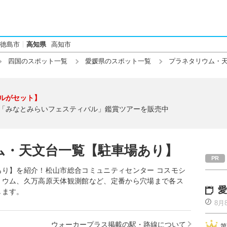
徳島市
高知県
高知市
四国のスポット一覧
愛媛県のスポット一覧
プラネタリウム・
ルがセット】
「みなとみらいフェスティバル」鑑賞ツアーを販売中
ム・天文台一覧【駐車場あり】
り】を紹介！松山市総合コミュニティセンター コスモシ
リウム、久万高原天体観測館など、定番から穴場まで各ス
愛
します。
8月
ウォーカープラス掲載の駅・路線について
第