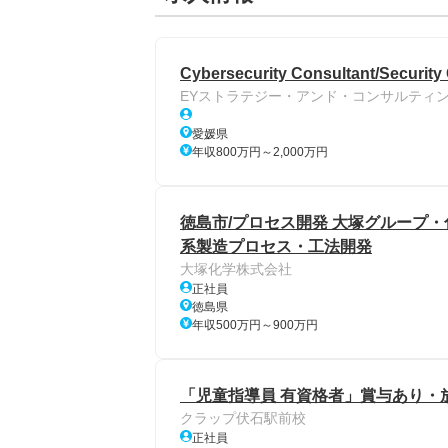
Cybersecurity Consultant/Securi
EYストラテジー・アンド・コンサルティ
愛媛県
年収800万円～2,000万円
徳島市/プロセス開発 大塚グループ・化
系製造プロセス・工法開発
大塚化学株式会社
正社員
徳島県
年収500万円～900万円
「児童指導員 有資格者」賞与あり・
クラップ伏石駅前校
正社員