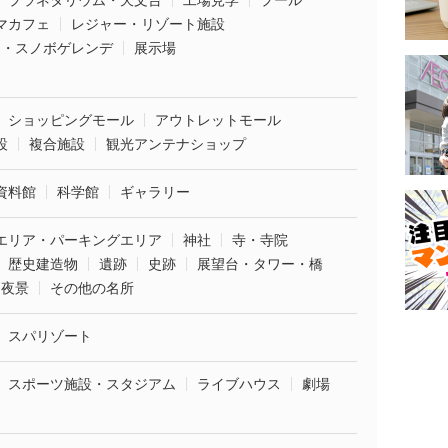
プラネタリウム・天文台
工場見学
プール
マカフェ
レジャー・リゾート施設
ー・スノボゲレンデ
展示場
ショッピングモール
アウトレットモール
設
複合施設
観光アンテナショップ
資料館
科学館
ギャラリー
エリア・パーキングエリア
神社
寺・寺院
歴史建造物
遺跡
史跡
展望台・タワー・橋
夜景
その他の名所
スパリゾート
スポーツ施設・スタジアム
ライブハウス
劇場