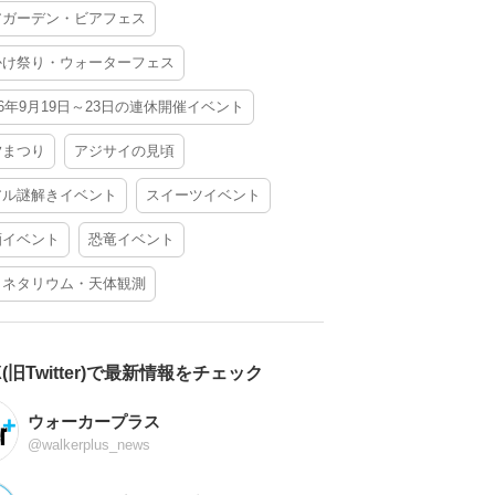
アガーデン・ビアフェス
かけ祭り・ウォーターフェス
26年9月19日～23日の連休開催イベント
夕まつり
アジサイの見頃
アル謎解きイベント
スイーツイベント
酒イベント
恐竜イベント
ラネタリウム・天体観測
X(旧Twitter)で最新情報をチェック
ウォーカープラス
@walkerplus_news