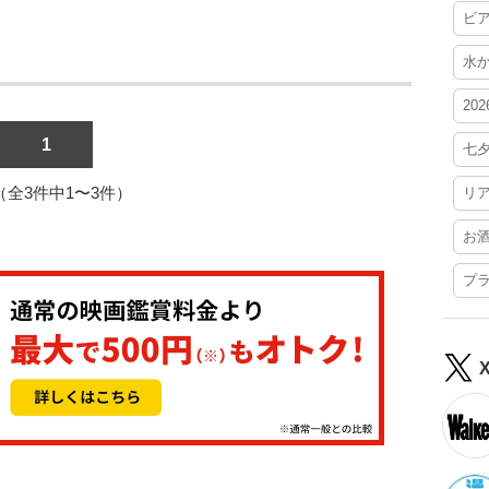
ビ
水
20
1
七
1（全3件中1〜3件）
リ
お
プ