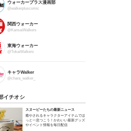
ウォーカープラス漫画部
@walkerpluscomic
関西ウォーカー
@KansaiWalkers
東海ウォーカー
@TokaiWalkers
キャラWalker
@chara_walker_
部イチオシ
スヌーピーたちの最新ニュース
癒やされるキャラクターアイテムでほ
っと一息つこう！かわいい最新グッズ
やイベント情報を毎日配信