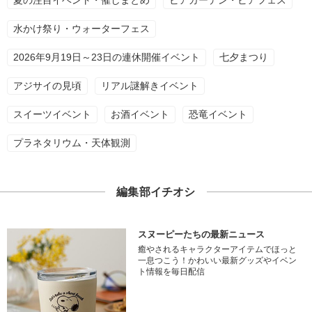
夏の注目イベント・催しまとめ
ビアガーデン・ビアフェス
水かけ祭り・ウォーターフェス
2026年9月19日～23日の連休開催イベント
七夕まつり
アジサイの見頃
リアル謎解きイベント
スイーツイベント
お酒イベント
恐竜イベント
プラネタリウム・天体観測
編集部イチオシ
スヌーピーたちの最新ニュース
癒やされるキャラクターアイテムでほっと
一息つこう！かわいい最新グッズやイベン
ト情報を毎日配信