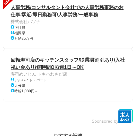
NEW
人事労務/コンサルタント会社での人事労務事務のお
仕事/駅近/即日勤務可/人事労務/一般事務
株式会社パソナ
正社員
福岡県
月給25万円
回転寿司店のキッチンスタッフ/従業員割引あり/入社
祝い金あり/短時間OK/週1日～OK
寿司めいじん トキハわさだ店
アルバイト・パート
大分県
時給1,080円～
Sponsored by
おすすめ記事