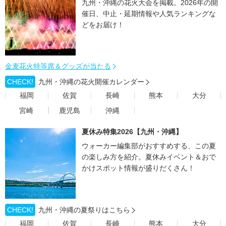
九州・沖縄の花火大会を掲載。2026年の開
催日、中止・延期情報や人気ランキングな
どをお届け！
金麦花火特等席＆グッズが当たる
CHECK!
九州・沖縄の花火開催カレンダー
福岡
佐賀
長崎
熊本
大分
宮崎
鹿児島
沖縄
夏休み特集2026【九州・沖縄】
ウォーカー編集部がおすすめする、この夏
の楽しみ方を紹介。夏休みイベント＆おで
かけスポット情報が盛りだくさん！
CHECK!
九州・沖縄の夏祭りはこちら
福岡
佐賀
長崎
熊本
大分