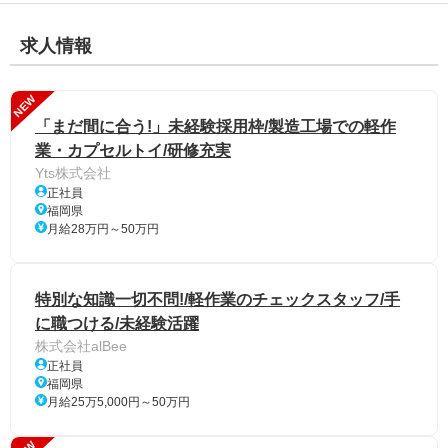
求人情報
NEW
「まだ間に合う!」未経験採用枠/製造工場での軽作
業・カプセルトイ/研修充実
Yts株式会社
正社員
福岡県
月給28万円～50万円
特別な知識一切不問!/軽作業のチェックスタッフ/手
に職つける/未経験活躍
株式会社alBee
正社員
福岡県
月給25万5,000円～50万円