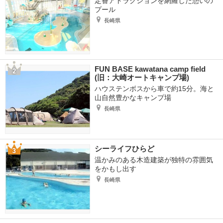
定番アトラクションを網羅した憩いの
プール
長崎県
FUN BASE kawatana camp field
(旧：大崎オートキャンプ場)
ハウステンボスから車で約15分。海と
山自然豊かなキャンプ場
長崎県
シーライフひらど
温かみのある木造建築が独特の雰囲気
をかもし出す
長崎県