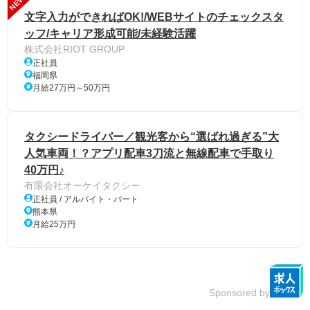
NEW
文字入力ができればOK!/WEBサイトのチェックスタ
ッフ/キャリア形成可能/未経験活躍
株式会社RIOT GROUP
正社員
福岡県
月給27万円～50万円
タクシードライバー／観光客から“選ばれ過ぎる”大
人気車両！？アプリ配車3刀流と無線配車で手取り
40万円♪
有限会社オーケイタクシー
正社員 / アルバイト・パート
熊本県
月給25万円
Sponsored by