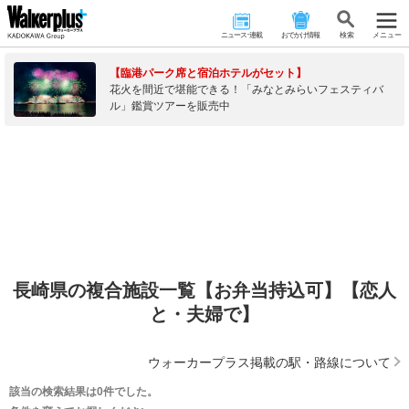
ニュース･連載
おでかけ情報
検 索
メニュー
【臨港パーク席と宿泊ホテルがセット】
花火を間近で堪能できる！「みなとみらいフェスティバ
ル」鑑賞ツアーを販売中
長崎県の複合施設一覧【お弁当持込可】【恋人
と・夫婦で】
ウォーカープラス掲載の駅・路線について
該当の検索結果は0件でした。