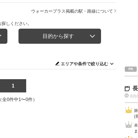
ウォーカープラス掲載の駅・路線について
お探しください。
目的から探す
エリアや条件で絞り込む
1
長
8月
1（全0件中1〜0件）
旅
(
未
ま