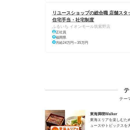
リユースショップの総合職 店舗スタッ
住宅手当・社宅制度
ふるいち イオンモール筑紫野店
正社員
福岡県
月給24万円～35万円
テ
テー
東海満喫Walker
東海エリアを楽しむた
ュースやトピックスを