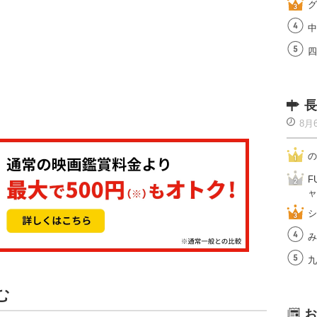
グ
中
四
長
8月
の
F
ャ
シ
み
九
む
お