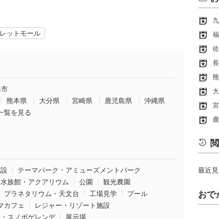
九
レットモール
福
佐
長
熊
保市
大
熊本県
大分県
宮崎県
鹿児島県
沖縄県
宮
一覧を見る
鹿
閲
施設
テーマパーク・アミューズメントパーク
最近見
水族館・アクアリウム
公園
観光農園
プラネタリウム・天文台
工場見学
プール
おで
マカフェ
レジャー・リゾート施設
ー・スノボゲレンデ
展示場