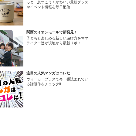
っと一息つこう！かわいい最新グッズ
やイベント情報を毎日配信
関西のイオンモールで新発見！
子どもと楽しめる新しい遊び方をママ
ライター達が現地から最新リポ！
注目の人気マンガはコレだ！
ウォーカープラスで今一番読まれてい
る話題作をチェック!!