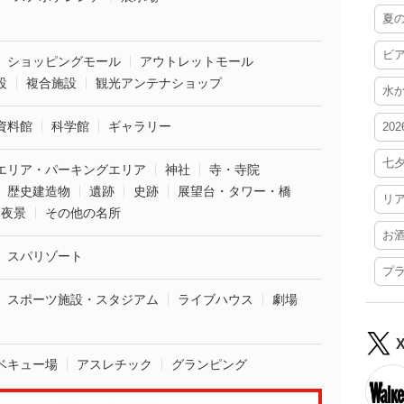
夏
ビ
ショッピングモール
アウトレットモール
設
複合施設
観光アンテナショップ
水
資料館
科学館
ギャラリー
20
七
エリア・パーキングエリア
神社
寺・寺院
歴史建造物
遺跡
史跡
展望台・タワー・橋
リ
夜景
その他の名所
お
スパリゾート
プ
スポーツ施設・スタジアム
ライブハウス
劇場
ベキュー場
アスレチック
グランピング