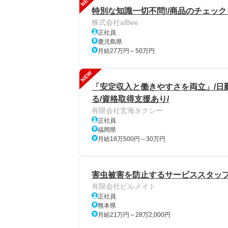
NEW
特別な知識一切不問!/商品のチェック
株式会社alBee
正社員
鹿児島県
月給27万円～50万円
NEW
「安定収入と働きやすさを両立」/日
る/資格取得支援あり/
有限会社玄海タクシー
正社員
福岡県
月給18万500円～30万円
害虫被害を防止するサービススタッ
有限会社ビルメイト
正社員
熊本県
月給21万円～28万2,000円