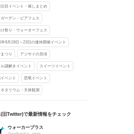
の注目イベント・催しまとめ
アガーデン・ビアフェス
かけ祭り・ウォーターフェス
26年9月19日～23日の連休開催イベント
夕まつり
アジサイの見頃
アル謎解きイベント
スイーツイベント
酒イベント
恐竜イベント
ラネタリウム・天体観測
X(旧Twitter)で最新情報をチェック
ウォーカープラス
@walkerplus_news