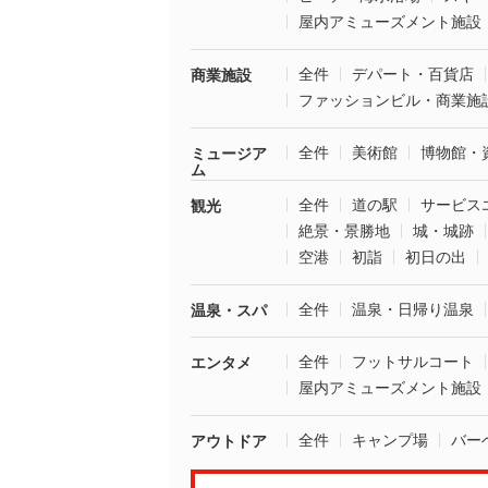
屋内アミューズメント施設
全件
デパート・百貨店
商業施設
ファッションビル・商業施
全件
美術館
博物館・
ミュージア
ム
全件
道の駅
サービス
観光
絶景・景勝地
城・城跡
空港
初詣
初日の出
全件
温泉・日帰り温泉
温泉・スパ
全件
フットサルコート
エンタメ
屋内アミューズメント施設
全件
キャンプ場
バー
アウトドア