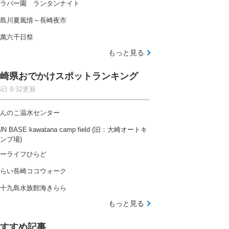
ラバー園 ランタンナイト
島川夏風情～長崎夜市
萬六千日祭
もっと見る
崎県おでかけスポットランキング
6日 9:32更新
んのこ温水センター
UN BASE kawatana camp field (旧：大崎オートキ
ンプ場)
ーライフひらど
らい長崎ココウォーク
十九島水族館海きらら
もっと見る
すすめ記事