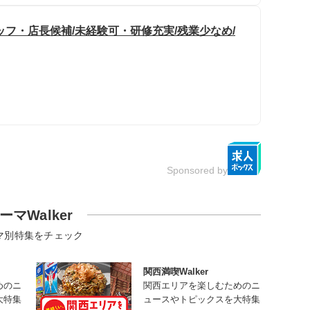
フ・店長候補/未経験可・研修充実/残業少なめ/
Sponsored by
ーマWalker
マ別特集をチェック
関西満喫Walker
めのニ
関西エリアを楽しむためのニ
大特集
ュースやトピックスを大特集