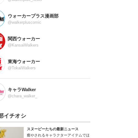
ウォーカープラス漫画部
@walkerpluscomic
関西ウォーカー
@KansaiWalkers
東海ウォーカー
@TokaiWalkers
キャラWalker
@chara_walker_
部イチオシ
スヌーピーたちの最新ニュース
癒やされるキャラクターアイテムでほ