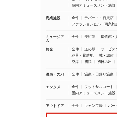
屋内アミューズメント施設
全件
デパート・百貨店
商業施設
ファッションビル・商業施
全件
美術館
博物館・
ミュージア
ム
全件
道の駅
サービス
観光
絶景・景勝地
城・城跡
空港
初詣
初日の出
全件
温泉・日帰り温泉
温泉・スパ
全件
フットサルコート
エンタメ
屋内アミューズメント施設
全件
キャンプ場
バー
アウトドア