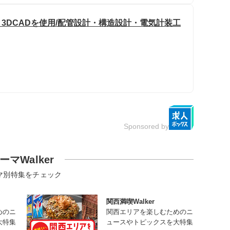
・3DCADを使用/配管設計・構造設計・電気計装工
Sponsored by
ーマWalker
マ別特集をチェック
関西満喫Walker
めのニ
関西エリアを楽しむためのニ
大特集
ュースやトピックスを大特集