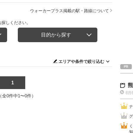
ウォーカープラス掲載の駅・路線について
お探しください。
目的から探す
エリアや条件で絞り込む
1
熊
8月
1（全0件中1〜0件）
ナ
グ
く
知