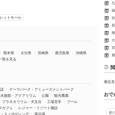
九
福
レットモール
佐
長
熊
大
宮
熊本県
大分県
宮崎県
鹿児島県
沖縄県
鹿
一覧を見る
閲
最近見
施設
テーマパーク・アミューズメントパーク
おで
水族館・アクアリウム
公園
観光農園
プラネタリウム・天文台
工場見学
プール
マカフェ
レジャー・リゾート施設
夏
ー・スノボゲレンデ
展示場