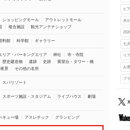
ビ
ショッピングモール
アウトレットモール
水
設
複合施設
観光アンテナショップ
20
資料館
科学館
ギャラリー
七
エリア・パーキングエリア
神社
寺・寺院
リ
歴史建造物
遺跡
史跡
展望台・タワー・橋
お
夜景
その他の名所
プ
スパリゾート
スポーツ施設・スタジアム
ライブハウス
劇場
ベキュー場
アスレチック
グランピング