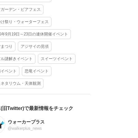
アガーデン・ビアフェス
かけ祭り・ウォーターフェス
26年9月19日～23日の連休開催イベント
夕まつり
アジサイの見頃
アル謎解きイベント
スイーツイベント
酒イベント
恐竜イベント
ラネタリウム・天体観測
X(旧Twitter)で最新情報をチェック
ウォーカープラス
@walkerplus_news