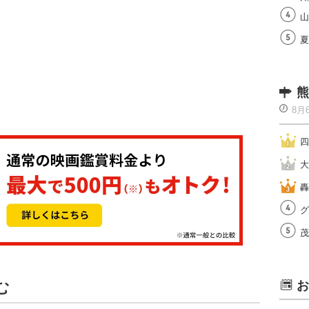
山
夏
熊
8月
四
大
轟
グ
茂
む
お