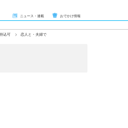
ニュース・連載
おでかけ情報
持込可
恋人と・夫婦で