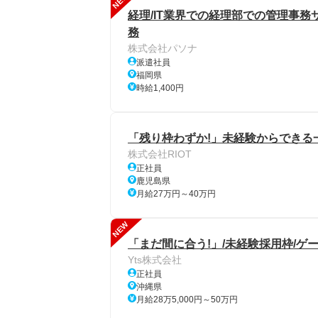
NEW
経理/IT業界での経理部での管理事務
務
株式会社パソナ
派遣社員
福岡県
時給1,400円
「残り枠わずか!」未経験からできる一
株式会社RIOT
正社員
鹿児島県
月給27万円～40万円
NEW
「まだ間に合う!」/未経験採用枠/ゲ
Yts株式会社
正社員
沖縄県
月給28万5,000円～50万円