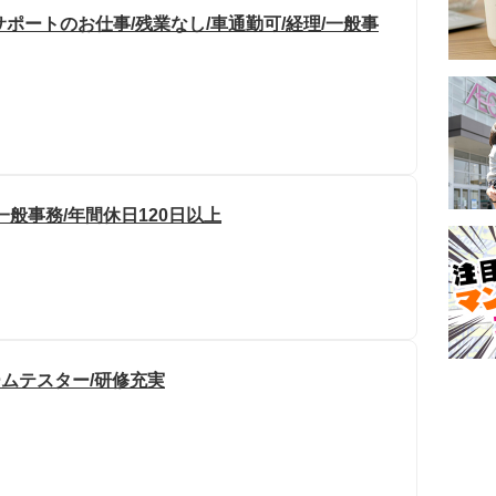
サポートのお仕事/残業なし/車通勤可/経理/一般事
般事務/年間休日120日以上
ームテスター/研修充実