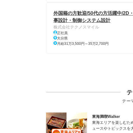
外国籍の方歓迎/50代の方活躍中/2D
事設計・制御システム設計
株式会社テクノスマイル
正社員
大分県
月給31万3,500円～35万2,700円
テ
テー
東海満喫Walker
東海エリアを楽しむた
ュースやトピックスを