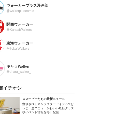
ウォーカープラス漫画部
@walkerpluscomic
関西ウォーカー
@KansaiWalkers
東海ウォーカー
@TokaiWalkers
キャラWalker
@chara_walker_
部イチオシ
スヌーピーたちの最新ニュース
癒やされるキャラクターアイテムでほ
っと一息つこう！かわいい最新グッズ
やイベント情報を毎日配信