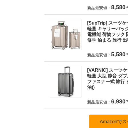
8,580
新品最安値：
[SupTrip] ス
軽量 キャリーバッグ
電機能 荷物フック 
修学 泊まる 旅行 出張
5,580
新品最安値：
[VARNIC] スー
軽量 大型 静音 ダ
ファスナー式 旅行 ビ
泊))
6,980
新品最安値：
Amazon