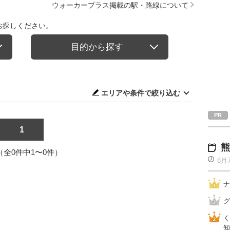
ウォーカープラス掲載の駅・路線について
お探しください。
目的から探す
エリアや条件で絞り込む
1
熊
1（全0件中1〜0件）
8月
ナ
グ
く
知