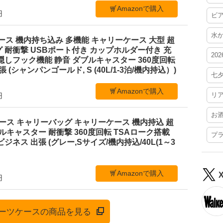
Amazonで購入
円
ビ
水
ーツケース 機内持ち込み 多機能 キャリーケース 大型 超
 耐衝撃 USBポート付き カップホルダー付き 充
20
隠しフック機能 静音 ダブルキャスター 360度回転
 (シャンパンゴールド, S (40L/1-3泊/機内持込）)
七
Amazonで購入
リ
円
お
ツケース キャリーバッグ キャリーケース 機内持込 超
ブルキャスター 耐衝撃 360度回転 TSAローク搭載
プ
ジネス 出張 (グレー,Sサイズ/機内持込/40L(1～3
Amazonで購入
円
でスーツケースの商品を見る