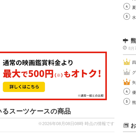
夏
水
熊
8月
四
グ
矢
優
熊
ているスーツケースの商品
※2026年08月08日08時 時点の情報です
お