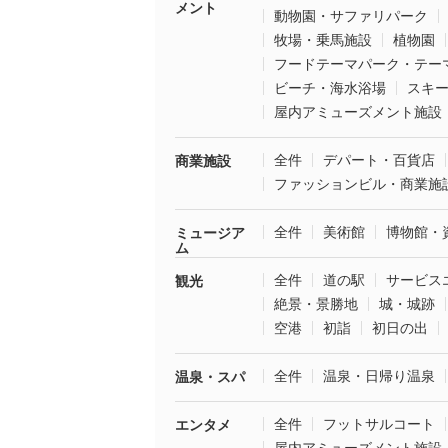
メント
動物園・サファリパーク
牧場・乗馬施設
植物園
フードテーマパーク・テー
ビーチ・海水浴場
スキ
屋内アミューズメント施設
全件
デパート・百貨店
商業施設
ファッションビル・商業施
全件
美術館
博物館・
ミュージア
ム
全件
道の駅
サービス
観光
絶景・景勝地
城・城跡
空港
初詣
初日の出
全件
温泉・日帰り温泉
温泉・スパ
全件
フットサルコート
エンタメ