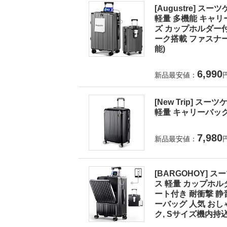
[Augustre] 
軽量 多機能 キャリ
ズ カップホルダー付
ーク搭載 ファスナー式
能)
6,990
新品最安値：
[New Trip] 
軽量 キャリーバック 
7,980
新品最安値：
[BARGOHOY]
ス 軽量 カップホル
ート付き 耐衝撃 静
ーバッグ 人気 おしゃ
ク, Sサイズ機内持込OK