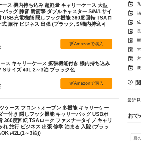
九
スーツケース 機内持ち込み 超軽量 キャリーケース 大型
ーバッグ 静音 耐衝撃 ダブルキャスター S/M/Lサイ
福
 USB充電機能 隠しフック機能 360度回転 TSAロ
佐
 旅行 ビジネス 出張 (ブラック, S/機内持込可
長
熊
Amazonで購入
円
大
宮
スーツケース キャリーケース 拡張機能付き 機内持ち込み
鹿
Sサイズ 40L 2～3泊 ブラック色
閲
Amazonで購入
円
最近見
 スーツケース フロントオープン 多機能 キャリーケー
ダー付き 隠しフック機能 キャリーバッグ USBポ
おで
音 360度回転 TSAローク ファスナータイプ キャリ
れ 旅行 ビジネス 出張 修学 泊まる 入院 (ブラッ
 /42L(1～3泊))
夏