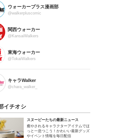
ウォーカープラス漫画部
@walkerpluscomic
関西ウォーカー
@KansaiWalkers
東海ウォーカー
@TokaiWalkers
キャラWalker
@chara_walker_
部イチオシ
スヌーピーたちの最新ニュース
癒やされるキャラクターアイテムでほ
っと一息つこう！かわいい最新グッズ
やイベント情報を毎日配信