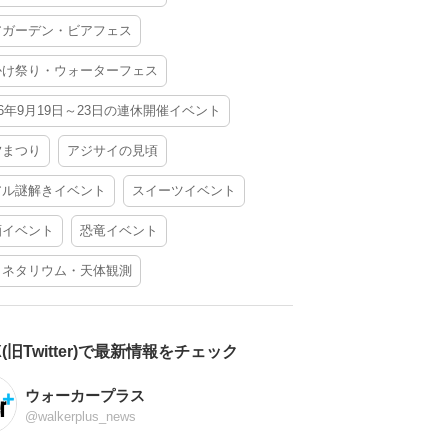
アガーデン・ビアフェス
かけ祭り・ウォーターフェス
26年9月19日～23日の連休開催イベント
夕まつり
アジサイの見頃
アル謎解きイベント
スイーツイベント
酒イベント
恐竜イベント
ラネタリウム・天体観測
X(旧Twitter)で最新情報をチェック
ウォーカープラス
@walkerplus_news