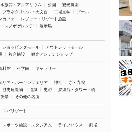
水族館・アクアリウム
公園
観光農園
プラネタリウム・天文台
工場見学
プール
マカフェ
レジャー・リゾート施設
ー・スノボゲレンデ
展示場
ショッピングモール
アウトレットモール
設
複合施設
観光アンテナショップ
資料館
科学館
ギャラリー
エリア・パーキングエリア
神社
寺・寺院
歴史建造物
遺跡
史跡
展望台・タワー・橋
夜景
その他の名所
スパリゾート
スポーツ施設・スタジアム
ライブハウス
劇場